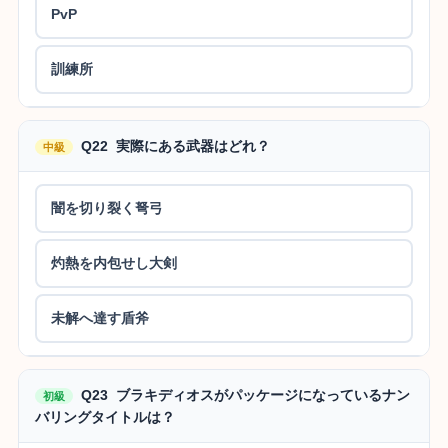
PvP
訓練所
Q22 実際にある武器はどれ？
中級
闇を切り裂く弩弓
灼熱を内包せし大剣
未解へ達す盾斧
Q23 ブラキディオスがパッケージになっているナン
初級
バリングタイトルは？