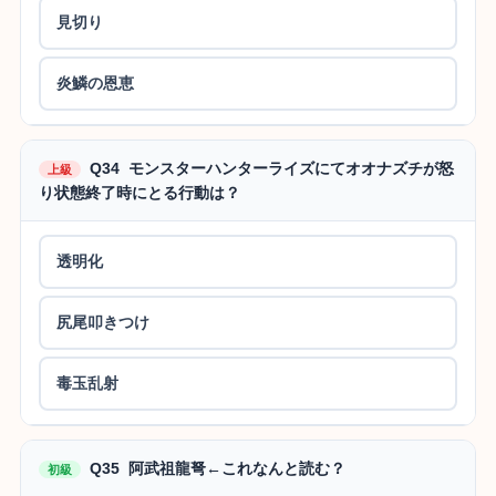
見切り
炎鱗の恩恵
Q34 モンスターハンターライズにてオオナズチが怒
上級
り状態終了時にとる行動は？
透明化
尻尾叩きつけ
毒玉乱射
Q35 阿武祖龍弩←これなんと読む？
初級