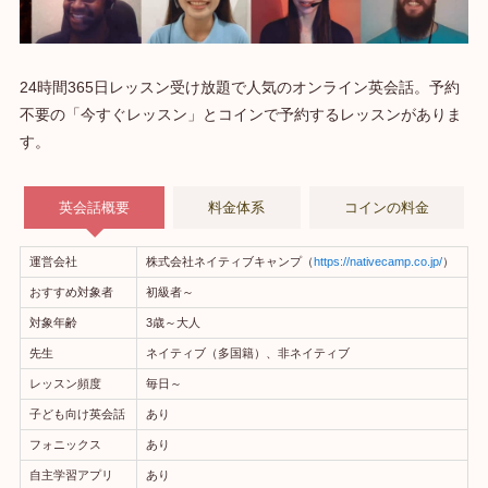
24時間365日レッスン受け放題で人気のオンライン英会話。予約
不要の「今すぐレッスン」とコインで予約するレッスンがありま
す。
英会話概要
料金体系
コインの料金
運営会社
株式会社ネイティブキャンプ（
https://nativecamp.co.jp/
）
おすすめ対象者
初級者～
対象年齢
3歳～大人
先生
ネイティブ（多国籍）、非ネイティブ
レッスン頻度
毎日～
子ども向け英会話
あり
フォニックス
あり
自主学習アプリ
あり