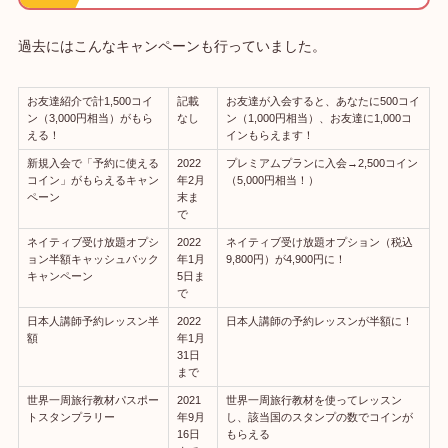
過去にはこんなキャンペーンも行っていました。
お友達紹介で計1,500コイ
記載
お友達が入会すると、あなたに500コイ
ン（3,000円相当）がもら
なし
ン（1,000円相当）、お友達に1,000コ
える！
インもらえます！
新規入会で「予約に使える
2022
プレミアムプランに入会→2,500コイン
コイン」がもらえるキャン
年2月
（5,000円相当！）
ペーン
末ま
で
ネイティブ受け放題オプシ
2022
ネイティブ受け放題オプション（税込
ョン半額キャッシュバック
年1月
9,800円）が4,900円に！
キャンペーン
5日ま
で
日本人講師予約レッスン半
2022
日本人講師の予約レッスンが半額に！
額
年1月
31日
まで
世界一周旅行教材パスポー
2021
世界一周旅行教材を使ってレッスン
トスタンプラリー
年9月
し、該当国のスタンプの数でコインが
16日
もらえる