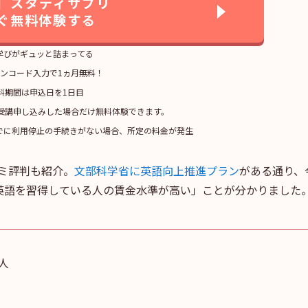
】スタディサプリ
ぐ無料体験する
学びがギュッと詰まってる
ンコード入力で1ヵ月無料！
料期間は申込日を1日目
で受講申し込みした場合だけ無料体験できます。
でに利用停止の手続きがない場合、所定の料金が発生
口コミ評判も紹介。
文部科学省に英語向上推進プラン
がある通り、
英語を習得している人の賃金水準が高い」ことが分かりました
人