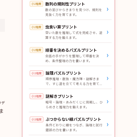
数列の規則性プリント
小2程度
›
数の並びからきまりを見つけ、規則を
見抜く力を育てます。
虫食い算プリント
小2程度
›
空いた数を推理して式を完成させ、逆
算する力を鍛えます。
順番を決めるパズルプリント
小2程度
›
会話の手がかりを整理して順番を決
め、条件整理の力を養います。
論理パズルプリント
小3程度
›
順序推理・数独・魔方陣・謎解きま
で、すじ道を立てて考える力を育てま
す。
謎解きプリント
小3程度
›
タデ
暗号・論理・あみだくじに挑戦し、ひ
らめきと推理力を鍛えます。
ま
ぶつからない線パズルプリント
小3程度
›
条件どおりに線をつなぎ、論理と試行
錯誤の力を養います。