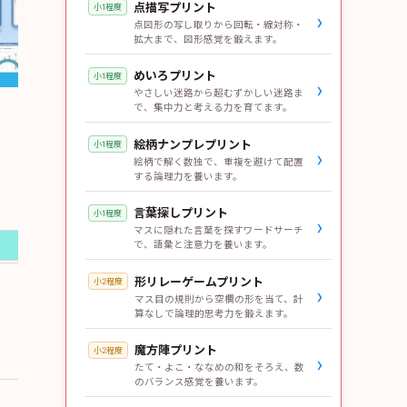
点描写プリント
小1程度
›
点図形の写し取りから回転・線対称・
拡大まで、図形感覚を鍛えます。
めいろプリント
小1程度
›
やさしい迷路から超むずかしい迷路ま
で、集中力と考える力を育てます。
絵柄ナンプレプリント
小1程度
›
絵柄で解く数独で、重複を避けて配置
する論理力を養います。
言葉探しプリント
小1程度
›
マスに隠れた言葉を探すワードサーチ
で、語彙と注意力を養います。
形リレーゲームプリント
小2程度
›
マス目の規則から空欄の形を当て、計
算なしで論理的思考力を鍛えます。
魔方陣プリント
小2程度
›
たて・よこ・ななめの和をそろえ、数
のバランス感覚を養います。