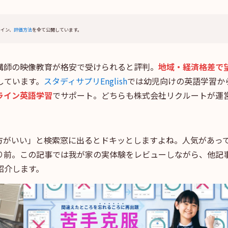
ライン、
評価方法
を全て公開しています。
講師の映像教育が格安で受けられると評判。
地域・経済格差で
しています。
スタディサプリEnglish
では幼児向けの英語学習か
ライン英語学習
でサポート。どちらも株式会社リクルートが運
方がいい」と検索窓に出るとドキッとしますよね。人気があっ
り前。この記事では我が家の実体験をレビューしながら、他記
紹介します。