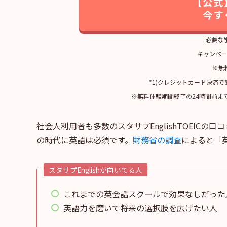
【公式
今す
必要な
キャンペー
※無
*1)クレジットカード決済
※無料体験期間終了の24時間前ま
社会人利用者も多数のスタサプEnglishTOEICの
の時代に英語は必須です。
財務省の調査
によると「
スタサプEnglishが向いてる人
これまでの英会話スクールで効果なしだった
英語力を磨いて将来の選択肢を広げたい人