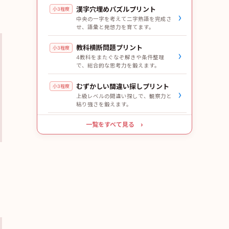
漢字穴埋めパズルプリント
小3程度
›
中央の一字を考えて二字熟語を完成さ
せ、語彙と発想力を育てます。
教科横断問題プリント
小3程度
›
4教科をまたぐなぞ解きや条件整理
で、総合的な思考力を鍛えます。
むずかしい間違い探しプリント
小3程度
›
上級レベルの間違い探しで、観察力と
粘り強さを鍛えます。
一覧をすべて見る ›