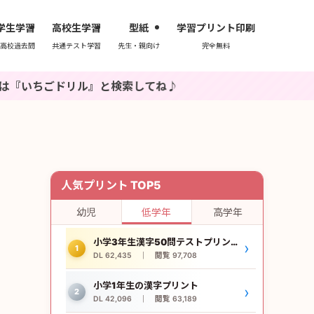
学生学習
高校生学習
型紙
学習プリント印刷
高校過去問
共通テスト学習
先生・親向け
完全無料
リル』と検索してね♪
人気プリント TOP5
幼児
低学年
高学年
小学3年生漢字50問テストプリント
›
1
DL 62,435 ｜ 閲覧 97,708
小学1年生の漢字プリント
›
2
DL 42,096 ｜ 閲覧 63,189