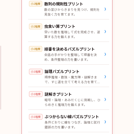
数列の規則性プリント
小2程度
›
数の並びからきまりを見つけ、規則を
見抜く力を育てます。
虫食い算プリント
小2程度
›
空いた数を推理して式を完成させ、逆
算する力を鍛えます。
順番を決めるパズルプリント
小2程度
›
会話の手がかりを整理して順番を決
め、条件整理の力を養います。
論理パズルプリント
小3程度
›
順序推理・数独・魔方陣・謎解きま
で、すじ道を立てて考える力を育てま
す。
謎解きプリント
小3程度
›
暗号・論理・あみだくじに挑戦し、ひ
らめきと推理力を鍛えます。
ぶつからない線パズルプリント
小3程度
›
条件どおりに線をつなぎ、論理と試行
錯誤の力を養います。