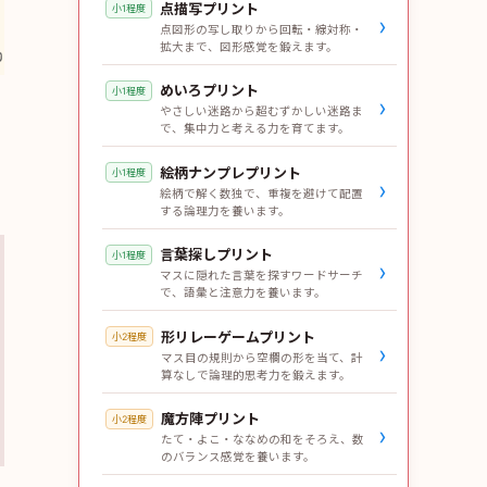
点描写プリント
小1程度
›
点図形の写し取りから回転・線対称・
拡大まで、図形感覚を鍛えます。
めいろプリント
小1程度
›
やさしい迷路から超むずかしい迷路ま
で、集中力と考える力を育てます。
絵柄ナンプレプリント
小1程度
›
絵柄で解く数独で、重複を避けて配置
する論理力を養います。
言葉探しプリント
小1程度
›
マスに隠れた言葉を探すワードサーチ
で、語彙と注意力を養います。
形リレーゲームプリント
小2程度
›
マス目の規則から空欄の形を当て、計
算なしで論理的思考力を鍛えます。
魔方陣プリント
小2程度
›
たて・よこ・ななめの和をそろえ、数
のバランス感覚を養います。