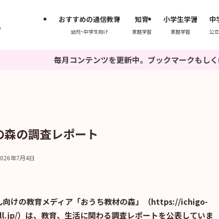
おすすめの通信教育
知育
小学生学習
中
幼児~中学生向け
家庭学習
家庭学習
公立
毎月コンテンツを更新中。ブックマークもしくは『いちごド
の森の調査レポート
2026年7月4日
の教育メディア「おうち教材の森」（https://ichigo-
igo-drill.jp/）は、教育、生活に関わる調査レポートを公表していま