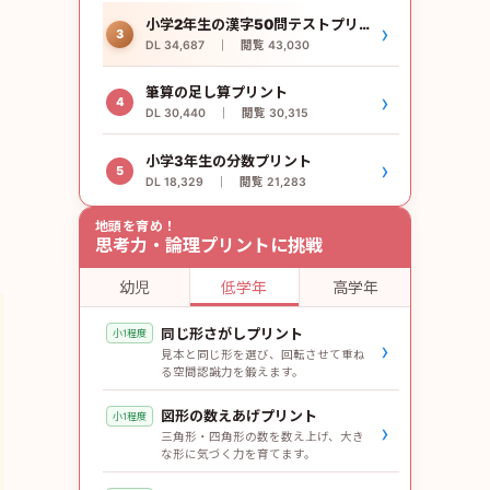
小学2年生の漢字50問テストプリント
›
3
DL 34,687 ｜ 閲覧 43,030
筆算の足し算プリント
›
4
DL 30,440 ｜ 閲覧 30,315
小学3年生の分数プリント
›
5
DL 18,329 ｜ 閲覧 21,283
地頭を育め！
思考力・論理プリントに挑戦
幼児
低学年
高学年
同じ形さがしプリント
小1程度
›
見本と同じ形を選び、回転させて重ね
る空間認識力を鍛えます。
図形の数えあげプリント
小1程度
›
三角形・四角形の数を数え上げ、大き
な形に気づく力を育てます。