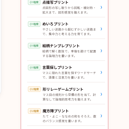
点描写プリント
小1程度
›
点図形の写し取りから回転・線対称・
拡大まで、図形感覚を鍛えます。
めいろプリント
小1程度
›
やさしい迷路から超むずかしい迷路ま
で、集中力と考える力を育てます。
絵柄ナンプレプリント
小1程度
›
絵柄で解く数独で、重複を避けて配置
する論理力を養います。
言葉探しプリント
小1程度
›
マスに隠れた言葉を探すワードサーチ
で、語彙と注意力を養います。
形リレーゲームプリント
小2程度
›
マス目の規則から空欄の形を当て、計
算なしで論理的思考力を鍛えます。
魔方陣プリント
小2程度
›
たて・よこ・ななめの和をそろえ、数
のバランス感覚を養います。