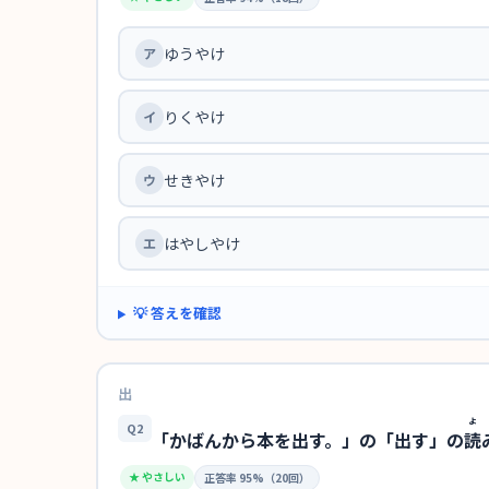
ゆうやけ
りくやけ
せきやけ
はやしやけ
💡 答えを確認
出
よ
Q2
「かばんから本を出す。」の「出す」の
読
★ やさしい
正答率 95%（20回）