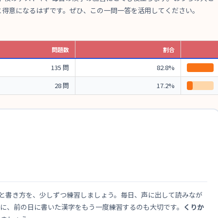
と得意になるはずです。ぜひ、この一問一答を活用してください。
問題数
割合
135 問
82.8%
28 問
17.2%
方と書き方を、少しずつ練習しましょう。毎日、声に出して読みなが
うに、前の日に書いた漢字をもう一度練習するのも大切です。
くりか