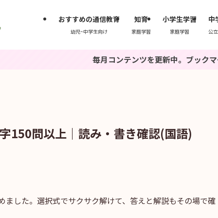
おすすめの通信教育
知育
小学生学習
中
幼児~中学生向け
家庭学習
家庭学習
公立
毎月コンテンツを更新中。ブックマークもしくは
字150問以上｜読み・書き確認(国語)
とめました。選択式でサクサク解けて、答えと解説もその場で確
。