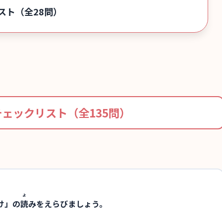
スト（全28問）
ェックリスト（全135問）
よ
け」の
読
みをえらびましょう。