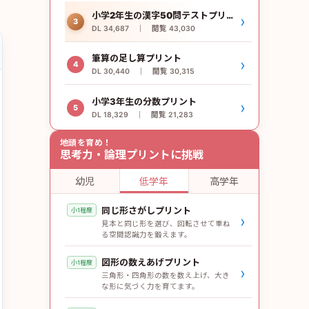
小学2年生の漢字50問テストプリント
›
3
DL 34,687 ｜ 閲覧 43,030
筆算の足し算プリント
›
4
DL 30,440 ｜ 閲覧 30,315
小学3年生の分数プリント
›
5
DL 18,329 ｜ 閲覧 21,283
地頭を育め！
思考力・論理プリントに挑戦
幼児
低学年
高学年
同じ形さがしプリント
小1程度
›
見本と同じ形を選び、回転させて重ね
る空間認識力を鍛えます。
図形の数えあげプリント
小1程度
›
三角形・四角形の数を数え上げ、大き
な形に気づく力を育てます。