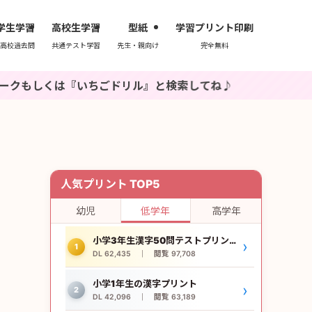
学生学習
高校生学習
型紙
学習プリント印刷
高校過去問
共通テスト学習
先生・親向け
完全無料
『いちごドリル』と検索してね♪
人気プリント TOP5
幼児
低学年
高学年
小学3年生漢字50問テストプリント
›
1
DL 62,435 ｜ 閲覧 97,708
小学1年生の漢字プリント
›
2
DL 42,096 ｜ 閲覧 63,189