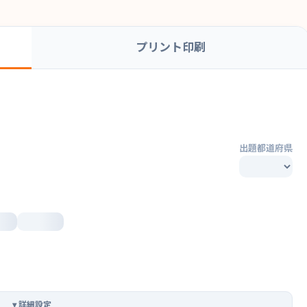
プリント印刷
出題都道府県
▾
詳細設定