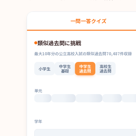
一問一答クイズ
類似過去問に挑戦
最大
10
年分の
公立高校入試
の
類似過去問
70,487
件収録
中学生
中学生
高校生
小学生
基礎
過去問
過去問
単元
学年