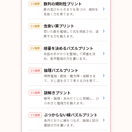
数列の規則性プリント
小2程度
›
数の並びからきまりを見つけ、規則を
見抜く力を育てます。
虫食い算プリント
小2程度
›
空いた数を推理して式を完成させ、逆
算する力を鍛えます。
順番を決めるパズルプリント
小2程度
›
会話の手がかりを整理して順番を決
め、条件整理の力を養います。
論理パズルプリント
小3程度
›
順序推理・数独・魔方陣・謎解きま
で、すじ道を立てて考える力を育てま
す。
謎解きプリント
小3程度
›
暗号・論理・あみだくじに挑戦し、ひ
らめきと推理力を鍛えます。
ぶつからない線パズルプリント
小3程度
›
条件どおりに線をつなぎ、論理と試行
錯誤の力を養います。