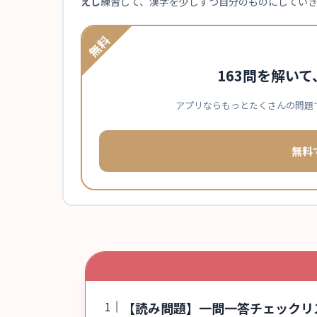
えし
練習して、漢字を少しずつ自分のものにしてい
無料
163問を解い
アプリならもっとたくさんの問題
無料
【読み問題】一問一答チェックリス