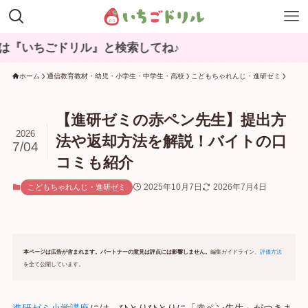
ドリル』と検索してね♪
ホーム
通信教育教材・幼児・小学生・中学生・高校
こどもちゃれんじ・進研ゼミ
【進研ゼミの赤ペン先生】提出方
2026
法や返却方法を解説！バイトの口
7/04
コミも紹介
2025年10月7日
2026年7月4日
こどもちゃれんじ・進研ゼミ
本ページは広告が含まれます。パートナーの意見は評点には影響しません。
編集ガイドライン、
評価方法
を全て公開しています。
進研ゼミ小学講座
には、ひとりひとりに「赤ペン先生」がつきま