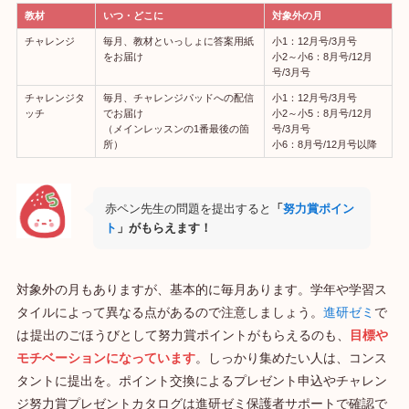
教材
いつ・どこに
対象外の月
チャレンジ
毎月、教材といっしょに答案用紙
小1：12月号/3月号
をお届け
小2～小6：8月号/12月
号/3月号
チャレンジタ
毎月、チャレンジパッドへの配信
小1：12月号/3月号
ッチ
でお届け
小2～小5：8月号/12月
（メインレッスンの1番最後の箇
号/3月号
所）
小6：8月号/12月号以降
赤ペン先生の問題を提出すると
「
努力賞ポイン
ト
」がもらえます！
対象外の月もありますが、基本的に毎月あります。学年や学習ス
タイルによって異なる点があるので注意しましょう。
進研ゼミ
で
は
提出のごほうびとして努力賞ポイントがもらえるのも、
目標や
モチベーションになっています
。しっかり集めたい人は、コンス
タントに提出を。ポイント交換によるプレゼント申込やチャレン
ジ努力賞プレゼントカタログは進研ゼミ保護者サポートで確認で