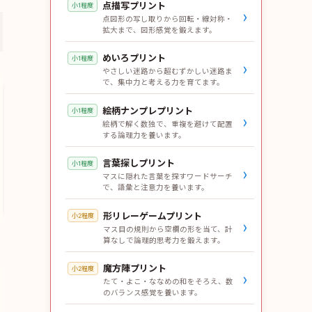
点描写プリント
小1程度
›
点図形の写し取りから回転・線対称・
拡大まで、図形感覚を鍛えます。
めいろプリント
小1程度
›
やさしい迷路から超むずかしい迷路ま
で、集中力と考える力を育てます。
絵柄ナンプレプリント
小1程度
›
絵柄で解く数独で、重複を避けて配置
する論理力を養います。
言葉探しプリント
小1程度
›
マスに隠れた言葉を探すワードサーチ
で、語彙と注意力を養います。
形リレーゲームプリント
小2程度
›
マス目の規則から空欄の形を当て、計
算なしで論理的思考力を鍛えます。
魔方陣プリント
小2程度
›
たて・よこ・ななめの和をそろえ、数
のバランス感覚を養います。