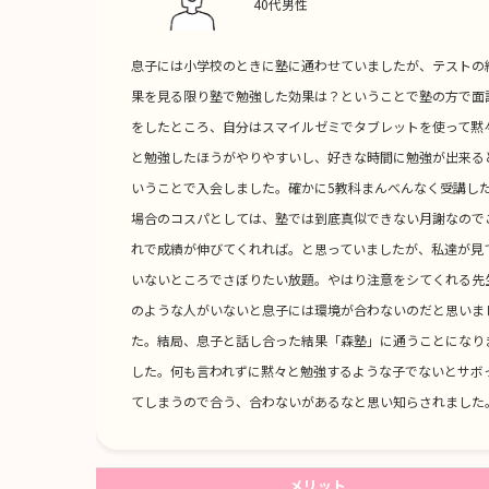
40代男性
息子には小学校のときに塾に通わせていましたが、テストの
果を見る限り塾で勉強した効果は？ということで塾の方で面
をしたところ、自分はスマイルゼミでタブレットを使って黙
と勉強したほうがやりやすいし、好きな時間に勉強が出来る
いうことで入会しました。確かに5教科まんべんなく受講し
場合のコスパとしては、塾では到底真似できない月謝なので
れで成績が伸びてくれれば。と思っていましたが、私達が見
いないところでさぼりたい放題。やはり注意をシてくれる先
のような人がいないと息子には環境が合わないのだと思いま
た。結局、息子と話し合った結果「森塾」に通うことになり
した。何も言われずに黙々と勉強するような子でないとサボ
てしまうので合う、合わないがあるなと思い知らされました
メリット