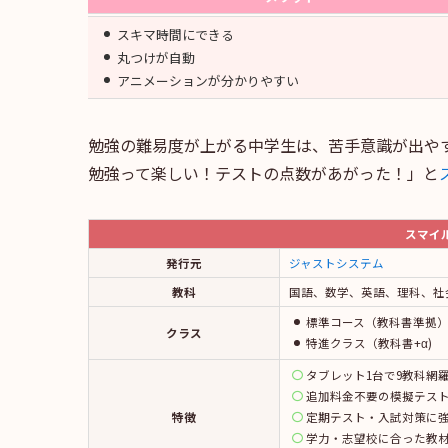
スキマ時間にできる
丸つけが自動
アニメーションが分かりやすい
勉強の難易度が上がる中学生は、苦手意識が出や
勉強って楽しい！テストの点数があがった！」と
スマイ
発行元
ジャストシステム
教科
国語、数学、英語、理科、社
標準コース（教科書準拠
クラス
特進クラス（教科書+α)
タブレット1台で9教科網
追加料金不要の模擬テス
特徴
定期テスト・入試対策に
学力・志望校に合った教