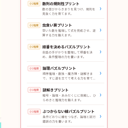
50代女性
数列の規則性プリント
小2程度
›
数の並びからきまりを見つけ、規則を
見抜く力を育てます。
中学一年生から3年間続けました。受講のきっかけは同級生が
やっていて良い噂だったからです。元々、おとなしい性格で塾
虫食い算プリント
小2程度
›
空いた数を推理して式を完成させ、逆
に通って学習するタイプではなかったので、教材が自宅に届い
算する力を鍛えます。
て自学自習する息子にはピッタリでした。内容やスピードも無
順番を決めるパズルプリント
小2程度
理が無く学校の学習内容に沿っていたので、より分かりやすか
›
会話の手がかりを整理して順番を決
ったようです。解答のコメントもとても丁寧で詳しく説明され
め、条件整理の力を養います。
ていたので、学校で分からない所も教材で解決出来ていまし
論理パズルプリント
小3程度
›
た。更に、塾に行かせるよりも価格も良心的だったので大変助
順序推理・数独・魔方陣・謎解きま
で、すじ道を立てて考える力を育てま
かりました。結果、中間期末テスト等8割から9割は点が採れ
す。
ていました。3年間継続していたので、県立高校入試も安心し
謎解きプリント
小3程度
›
暗号・論理・あみだくじに挑戦し、ひ
て受験し合格出来ました。改善点としては、継続して受講した
らめきと推理力を鍛えます。
場合少し割引等あればとても有難いと思います。
ぶつからない線パズルプリント
小3程度
›
条件どおりに線をつなぎ、論理と試行
錯誤の力を養います。