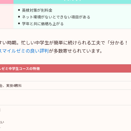
英検対策が別料金
ネット環境がないとできない項目がある
学年と共に価格も上がる
すい時期。忙しい中学生が簡単に続けられる工夫で「分かる！
スマイルゼミの良い評判
が多数寄せられています。
ルゼミ中学生コースの特徴
会、実技4教科
）
羅
ト
強い
材