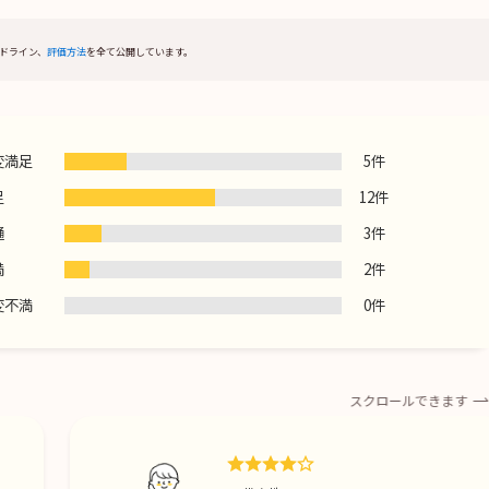
ドライン、
評価方法
を全て公開しています。
変満足
5件
足
12件
通
3件
満
2件
変不満
0件
スクロールできます