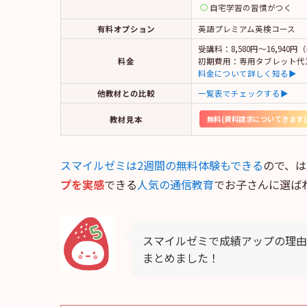
自宅学習の習慣がつく
有料オプション
英語プレミアム英検コース
受講料：8,580円〜16,94
料金
初期費用：専用タブレット代10
料金について詳しく知る▶
他教材との比較
一覧表でチェックする▶
教材見本
無料(資料請求についてきます)
スマイルゼミは2週間の無料体験もできる
ので、は
プを実感
できる
人気の通信教育
でお子さんに選ば
スマイルゼミで成績アップの理由
まとめました！