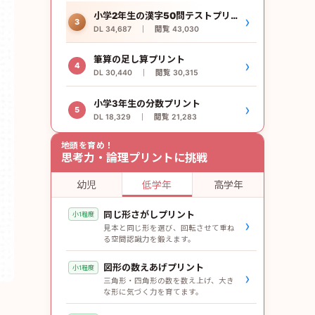
小学2年生の漢字50問テストプリント
›
3
DL 34,687 ｜ 閲覧 43,030
筆算の足し算プリント
›
4
DL 30,440 ｜ 閲覧 30,315
小学3年生の分数プリント
›
5
DL 18,329 ｜ 閲覧 21,283
地頭を育め！
思考力・論理プリントに挑戦
幼児
低学年
高学年
同じ形さがしプリント
小1程度
›
見本と同じ形を選び、回転させて重ね
る空間認識力を鍛えます。
図形の数えあげプリント
小1程度
›
三角形・四角形の数を数え上げ、大き
な形に気づく力を育てます。