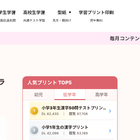
学生学習
高校生学習
型紙
学習プリント印刷
高校過去問
共通テスト学習
先生・親向け
完全無料
毎月コンテンツを更新中。ブ
ラ
人気プリント TOP5
幼児
低学年
高学年
小学3年生漢字50問テストプリント
›
1
DL 62,435 ｜ 閲覧 97,708
小学1年生の漢字プリント
›
2
DL 42,096 ｜ 閲覧 63,189