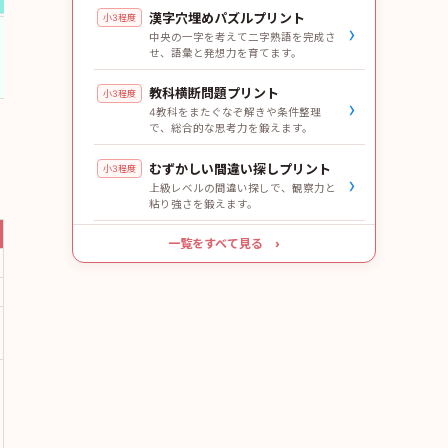
漢字穴埋めパズルプリント
小3程度
›
中央の一字を考えて二字熟語を完成さ
せ、語彙と発想力を育てます。
教科横断問題プリント
小3程度
›
4教科をまたぐなぞ解きや条件整理
で、総合的な思考力を鍛えます。
むずかしい間違い探しプリント
小3程度
›
上級レベルの間違い探しで、観察力と
粘り強さを鍛えます。
一覧をすべて見る ›