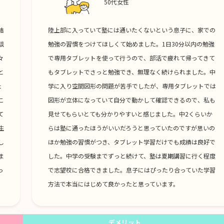
50代女性
結
陸上部に入っていて塾には通いたくないという息子に、家での
談
勉強の習慣をつけてほしくて始めました。1日30分以内の勉強
々
で専用タブレットを使って行うので、部活で疲れて帰ってきて
と
もタブレットでさっと勉強でき、無理なく続けられました。中
た
学に入り空間図形の問題が苦手でしたが、専用タブレットでは
こ
図形が立体になっていて自分で動かして確認できるので、私も
て
見せてもらいとても分かりやすいと感じました。中2くらいか
生
らは塾に通ったほうがいいだろうと思っていたのですが思いの
し
ほか勉強の習慣がつき、タブレット学習だけでも成績は良好で
ま
した。中学の受験までずっと続けて、塾は夏期講習に行く程度
っ
で志望校に合格できました。息子にはぴったり合っていた学習
。
方法で本当にはじめて良かったと思っています。
デメリット