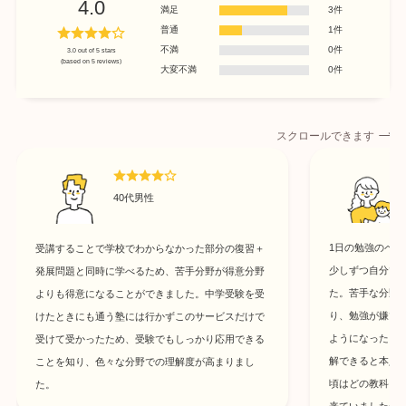
4.0
満足
3件
普通
1件
不満
0件
3.0 out of 5 stars
(based on 5 reviews)
大変不満
0件
スクロールできます
40代男性
1日の勉強のペ
受講することで学校でわからなかった部分の復習＋
少しずつ自分で
発展問題と同時に学べるため、苦手分野が得意分野
た。苦手な分野
よりも得意になることができました。中学受験を受
り、勉強が嫌で
けたときにも通う塾には行かずこのサービスだけで
ようになった。
受けて受かったため、受験でもしっかり応用できる
解できると本人も
ことを知り、色々な分野での理解度が高まりまし
頃はどの教科も
た。