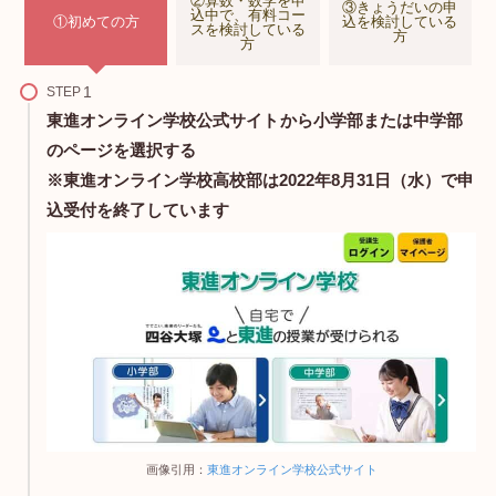
②算数・数学を申
③きょうだいの申
込中で、有料コー
①初めての方
込を検討している
スを検討している
方
方
STEP
東進オンライン学校公式サイト
から小学部または中学部
のページを選択する
※東進オンライン学校高校部は2022年8月31日（水）で申
込受付を終了しています
画像引用：
東進オンライン学校公式サイト