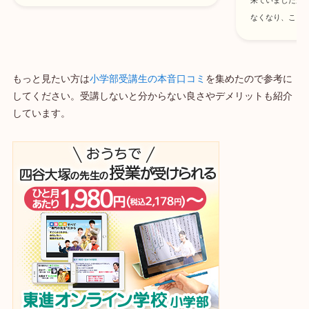
来ていましたが
なくなり、こち
もっと見たい方は
小学部受講生の本音口コミ
を集めたので参考に
してください。受講しないと分からない良さやデメリットも紹介
しています。