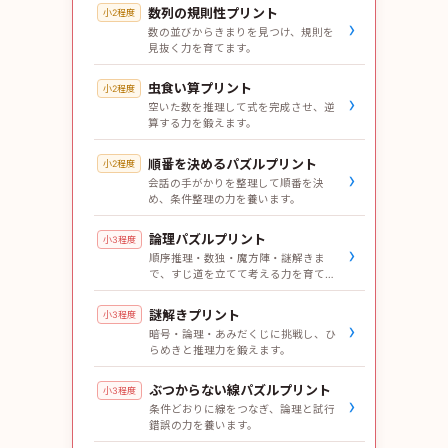
数列の規則性プリント
小2程度
›
数の並びからきまりを見つけ、規則を
見抜く力を育てます。
虫食い算プリント
小2程度
›
空いた数を推理して式を完成させ、逆
算する力を鍛えます。
順番を決めるパズルプリント
小2程度
›
会話の手がかりを整理して順番を決
め、条件整理の力を養います。
論理パズルプリント
小3程度
›
順序推理・数独・魔方陣・謎解きま
で、すじ道を立てて考える力を育てま
す。
謎解きプリント
小3程度
›
暗号・論理・あみだくじに挑戦し、ひ
らめきと推理力を鍛えます。
ぶつからない線パズルプリント
小3程度
›
条件どおりに線をつなぎ、論理と試行
錯誤の力を養います。