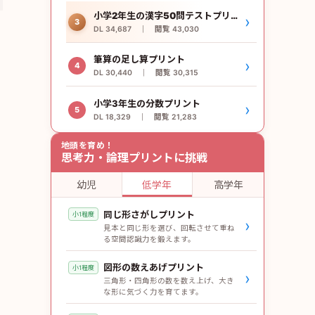
小学2年生の漢字50問テストプリント
›
3
DL 34,687 ｜ 閲覧 43,030
筆算の足し算プリント
›
4
DL 30,440 ｜ 閲覧 30,315
小学3年生の分数プリント
›
5
DL 18,329 ｜ 閲覧 21,283
地頭を育め！
思考力・論理プリントに挑戦
幼児
低学年
高学年
同じ形さがしプリント
小1程度
›
見本と同じ形を選び、回転させて重ね
る空間認識力を鍛えます。
図形の数えあげプリント
小1程度
›
三角形・四角形の数を数え上げ、大き
な形に気づく力を育てます。