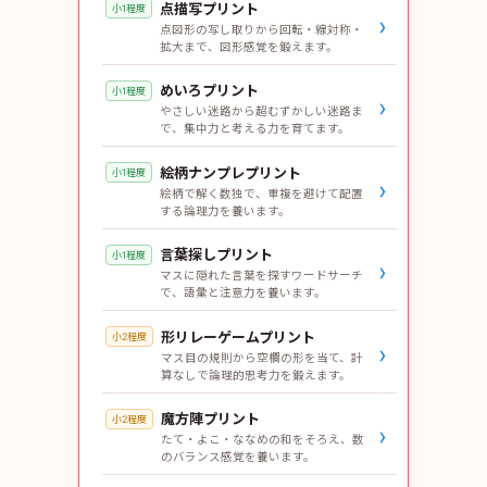
点描写プリント
小1程度
›
点図形の写し取りから回転・線対称・
拡大まで、図形感覚を鍛えます。
めいろプリント
小1程度
›
やさしい迷路から超むずかしい迷路ま
で、集中力と考える力を育てます。
絵柄ナンプレプリント
小1程度
›
絵柄で解く数独で、重複を避けて配置
する論理力を養います。
言葉探しプリント
小1程度
›
マスに隠れた言葉を探すワードサーチ
で、語彙と注意力を養います。
形リレーゲームプリント
小2程度
›
マス目の規則から空欄の形を当て、計
算なしで論理的思考力を鍛えます。
魔方陣プリント
小2程度
›
たて・よこ・ななめの和をそろえ、数
のバランス感覚を養います。