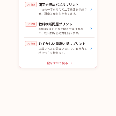
漢字穴埋めパズルプリント
小3程度
›
中央の一字を考えて二字熟語を完成さ
せ、語彙と発想力を育てます。
教科横断問題プリント
小3程度
›
4教科をまたぐなぞ解きや条件整理
で、総合的な思考力を鍛えます。
むずかしい間違い探しプリント
小3程度
›
上級レベルの間違い探しで、観察力と
粘り強さを鍛えます。
一覧をすべて見る ›