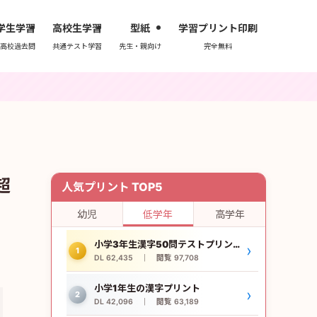
学生学習
高校生学習
型紙
学習プリント印刷
高校過去問
共通テスト学習
先生・親向け
完全無料
超
人気プリント TOP5
幼児
低学年
高学年
小学3年生漢字50問テストプリント
›
1
DL 62,435 ｜ 閲覧 97,708
小学1年生の漢字プリント
›
2
DL 42,096 ｜ 閲覧 63,189