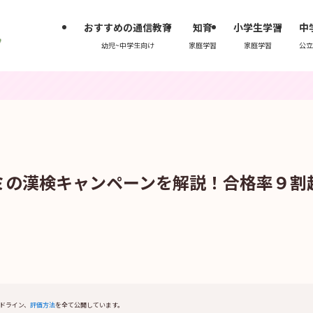
おすすめの通信教育
知育
小学生学習
中
幼児~中学生向け
家庭学習
家庭学習
公立
ミの漢検キャンペーンを解説！合格率９割
ドライン、
評価方法
を全て公開しています。