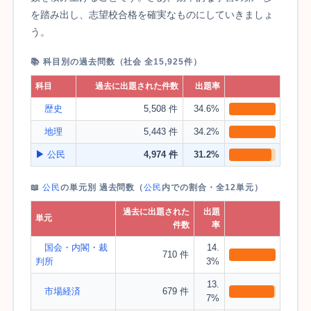
を踏み出し、志望校合格を確実なものにしていきましょ
う。
📚 科目別の過去問数（社会 全15,925件）
科目
過去に出題された件数
出題率
歴史
5,508 件
34.6%
地理
5,443 件
34.2%
▶
公民
4,974 件
31.2%
📖
公民
の単元別 過去問数（
公民
内での割合・全12単元）
過去に出題された
出題
単元
件数
率
国会・内閣・裁
14.
710 件
判所
3%
13.
市場経済
679 件
7%