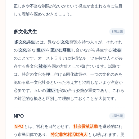
正しさや不当な制限がないかという視点が含まれる点に注目
して理解を深めておきましょう。
多文化共生
8問出題
多文化共生
とは、異なる
文化
背景を持つ人々が、それぞれ
の
文化
的な
違い
を
互いに尊重
し合いながら共生する
社会
のことです。オーストラリアは多様なルーツを持つ人々が共
存する多文化
社会
を国の方針として掲げています。試験で
は、特定の文化を押し付ける同化政策や、一つの文化のみを
認める単一文化社会といった考え方と混同しないよう注意が
必要です。互いの
違い
を認め合う姿勢が重要であり、これら
の対照的な概念と区別して理解しておくことが大切です。
NPO
6問出題
NPO
とは、営利を目的とせず、
社会貢献活動
を継続的に行
う市民団体であり、
特定非営利活動法人
とも呼ばれます。災