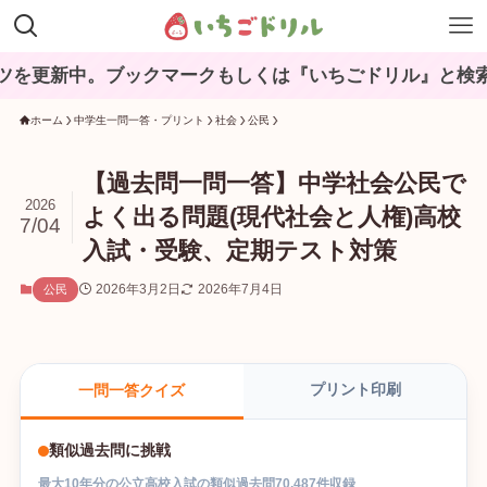
。ブックマークもしくは『いちごドリル』と検索してね♪
ホーム
中学生一問一答・プリント
社会
公民
【過去問一問一答】中学社会公民で
2026
よく出る問題(現代社会と人権)高校
7/04
入試・受験、定期テスト対策
2026年3月2日
2026年7月4日
公民
プリント印刷
一問一答クイズ
類似過去問に挑戦
最大
10
年分の
公立高校入試
の
類似過去問
70,487
件収録