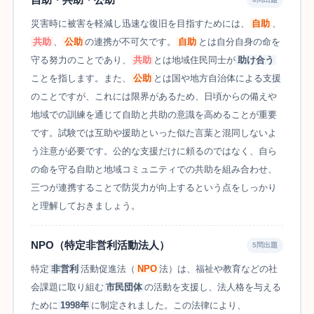
災害時に被害を軽減し迅速な復旧を目指すためには、
自助
、
共助
、
公助
の連携が不可欠です。
自助
とは自分自身の命を
守る努力のことであり、
共助
とは地域住民同士が
助け合う
ことを指します。また、
公助
とは国や地方自治体による支援
のことですが、これには限界があるため、日頃からの備えや
地域での訓練を通じて自助と共助の意識を高めることが重要
です。試験では互助や援助といった似た言葉と混同しないよ
う注意が必要です。公的な支援だけに頼るのではなく、自ら
の命を守る自助と地域コミュニティでの共助を組み合わせ、
三つが連携することで防災力が向上するという点をしっかり
と理解しておきましょう。
NPO（特定非営利活動法人）
5問出題
特定
非営利
活動促進法（
NPO
法）は、福祉や教育などの社
会課題に取り組む
市民団体
の活動を支援し、法人格を与える
ために
1998年
に制定されました。この法律により、