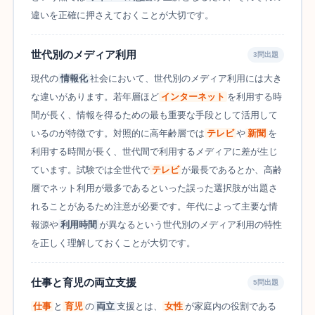
違いを正確に押さえておくことが大切です。
世代別のメディア利用
3問出題
現代の
情報化
社会において、世代別のメディア利用には大き
な違いがあります。若年層ほど
インターネット
を利用する時
間が長く、情報を得るための最も重要な手段として活用して
いるのが特徴です。対照的に高年齢層では
テレビ
や
新聞
を
利用する時間が長く、世代間で利用するメディアに差が生じ
ています。試験では全世代で
テレビ
が最長であるとか、高齢
層でネット利用が最多であるといった誤った選択肢が出題さ
れることがあるため注意が必要です。年代によって主要な情
報源や
利用時間
が異なるという世代別のメディア利用の特性
を正しく理解しておくことが大切です。
仕事と育児の両立支援
5問出題
仕事
と
育児
の
両立
支援とは、
女性
が家庭内の役割である