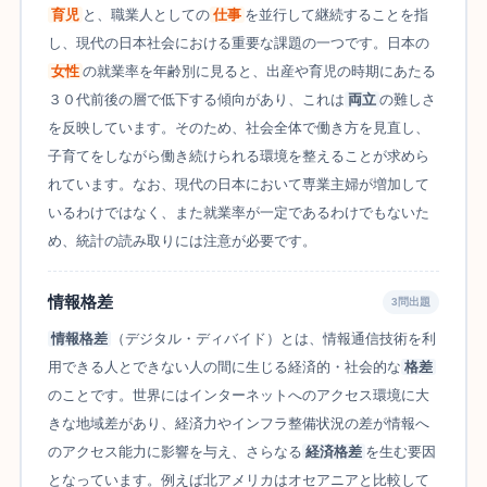
育児
と、職業人としての
仕事
を並行して継続することを指
し、現代の日本社会における重要な課題の一つです。日本の
女性
の就業率を年齢別に見ると、出産や育児の時期にあたる
３０代前後の層で低下する傾向があり、これは
両立
の難しさ
を反映しています。そのため、社会全体で働き方を見直し、
子育てをしながら働き続けられる環境を整えることが求めら
れています。なお、現代の日本において専業主婦が増加して
いるわけではなく、また就業率が一定であるわけでもないた
め、統計の読み取りには注意が必要です。
情報格差
3問出題
情報格差
（デジタル・ディバイド）とは、情報通信技術を利
用できる人とできない人の間に生じる経済的・社会的な
格差
のことです。世界にはインターネットへのアクセス環境に大
きな地域差があり、経済力やインフラ整備状況の差が情報へ
のアクセス能力に影響を与え、さらなる
経済格差
を生む要因
となっています。例えば北アメリカはオセアニアと比較して