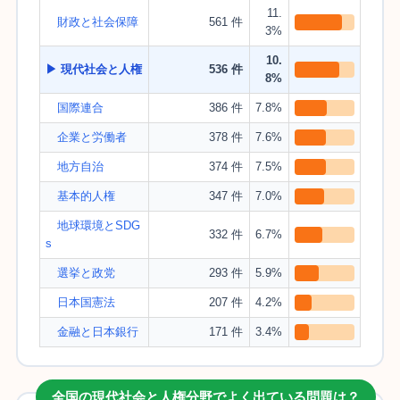
11.
財政と社会保障
561 件
3%
10.
▶ 現代社会と人権
536 件
8%
国際連合
386 件
7.8%
企業と労働者
378 件
7.6%
地方自治
374 件
7.5%
基本的人権
347 件
7.0%
地球環境とSDG
332 件
6.7%
s
選挙と政党
293 件
5.9%
日本国憲法
207 件
4.2%
金融と日本銀行
171 件
3.4%
全国の現代社会と人権分野でよく出ている問題は？