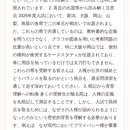
視されています。 2. 直近の出題県から読み解く注意
点 2026年度入試において、新潟、大阪、岡山、山
梨、鳥取の各県でこの単元が相次いで出題されまし
た。これらの県で共通しているのは、教科書的な定義
を問うだけでなく、グラフや図表を用いた考察問題の
比重が高いという点です。特に大阪や岡山では、個別
の権利が衝突するケーススタディが出題されており、
単に用語を知っているだけでは太刀打ちできません。
これらの県を受験する皆さんは、人権が公共の福祉と
どうバランスを取るのかという視点を、過去問演習を
通じて必ず深めておいてください。 3. 暗記から背景
理解への転換 多くの受験生が陥る罠は、人権の定義
を丸暗記して満足することです。しかし、入試で高得
点を取るためには、なぜその人権が認められるように
なったのかという歴史的背景を理解する必要がありま
す。例えば、なぜ現代においてプライバシー権が重要