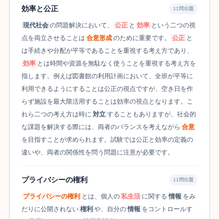
効率と公正
11問出題
現代社会
の問題解決において、
公正
と
効率
という二つの視
点を両立させることは
合意形成
のために重要です。
公正
と
は手続きや分配が平等であることを重視する考え方であり、
効率
とは時間や資源を無駄なく使うことを重視する考え方を
指します。例えば図書館の利用計画において、全班が平等に
利用できるようにすることは公正の視点ですが、空き日を作
らず施設を最大限活用することは効率の視点となります。こ
れら二つの考え方は時に
対立
することもありますが、社会的
な課題を解決する際には、両者のバランスを考えながら
合意
を目指すことが求められます。試験では公正と効率の定義の
違いや、両者の関係性を問う問題に注意が必要です。
プライバシーの権利
11問出題
プライバシーの権利
とは、個人の
私生活
に関する
情報
をみ
だりに公開されない
権利
や、自分の
情報
をコントロールす