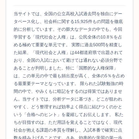
当サイトでは、全国の公立高校入試過去問を独自にデー
タベース化し、社会科に関する15,925件もの問題を徹底
的に分析しています。その膨大なデータの中でも、今回
学習する「現代社会と人権」は、公民全体の10.8％を占
める極めて重要な単元です。 実際に過去500問を精査し
た結果、「現代社会と人権」は44都道府県で出題されて
おり、全国の入試において避けては通れない必須分野で
あることが判明しました。特に「国際的な人権保障」
は、この単元の中で最も頻出度が高く、全体の5％を占め
る最重要テーマとなっています。 限られた試験勉強の時
間の中で、やみくもに暗記をするのは得策ではありませ
ん。当サイトでは、分析データに基づき、どこが狙われ
やすく、どう整理すれば効率よく得点に結びつくのかと
いう「合格へのヒント」を凝縮してお伝えします。 私た
ちが目指すのは、ただ用語を覚えることではなく、現代
社会が抱える課題の本質を理解し、入試本番で確実に点
数を積み上げることです。さあ、効率的な学習の第一歩