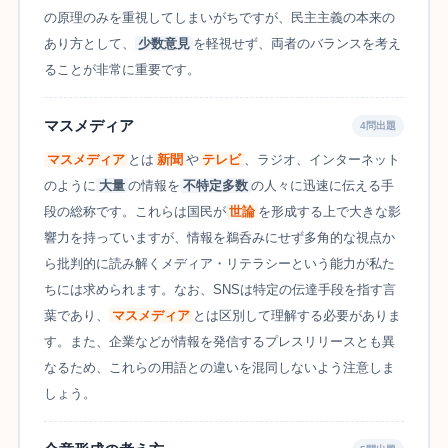
の原理のみを重視してしまいがちですが、民主主義の本来の
あり方として、
少数意見
を軽視せず、両者のバランスを考え
ることが非常に重要です。
マスメディア
4問出題
マスメディア
とは
新聞
や
テレビ
、ラジオ、インターネット
のように
大量
の情報を
不特定多数
の人々に迅速に伝える手
段の総称です。これらは国民が
世論
を形成する上で大きな影
響力を持っていますが、情報を鵜呑みにせず多角的な視点か
ら批判的に読み解くメディア・リテラシーという能力が私た
ちには求められます。なお、SNSは特定の伝達手段を指す言
葉であり、
マスメディア
とは区別して理解する必要がありま
す。また、企業などが情報を発信するプレスリリースとも異
なるため、これらの用語との違いを混同しないよう注意しま
しょう。