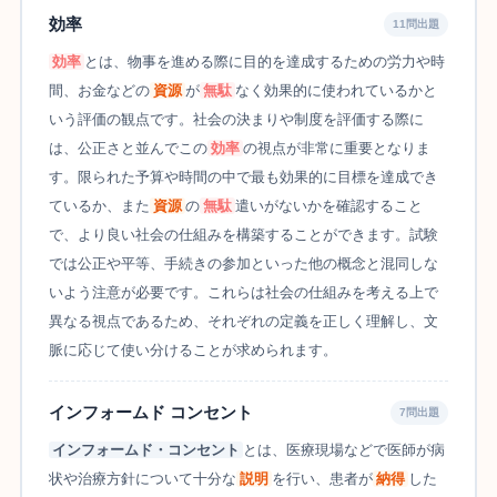
効率
11問出題
効率
とは、物事を進める際に目的を達成するための労力や時
間、お金などの
資源
が
無駄
なく効果的に使われているかと
いう評価の観点です。社会の決まりや制度を評価する際に
は、公正さと並んでこの
効率
の視点が非常に重要となりま
す。限られた予算や時間の中で最も効果的に目標を達成でき
ているか、また
資源
の
無駄
遣いがないかを確認すること
で、より良い社会の仕組みを構築することができます。試験
では公正や平等、手続きの参加といった他の概念と混同しな
いよう注意が必要です。これらは社会の仕組みを考える上で
異なる視点であるため、それぞれの定義を正しく理解し、文
脈に応じて使い分けることが求められます。
インフォームド コンセント
7問出題
インフォームド・コンセント
とは、医療現場などで医師が病
状や治療方針について十分な
説明
を行い、患者が
納得
した