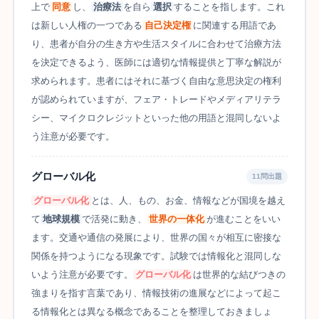
上で
同意
し、
治療法
を自ら
選択
することを指します。これ
は新しい人権の一つである
自己決定権
に関連する用語であ
り、患者が自分の生き方や生活スタイルに合わせて治療方法
を決定できるよう、医師には適切な情報提供と丁寧な解説が
求められます。患者にはそれに基づく自由な意思決定の権利
が認められていますが、フェア・トレードやメディアリテラ
シー、マイクロクレジットといった他の用語と混同しないよ
う注意が必要です。
グローバル化
11問出題
グローバル化
とは、人、もの、お金、情報などが国境を越え
て
地球規模
で活発に動き、
世界の一体化
が進むことをいい
ます。交通や通信の発展により、世界の国々が相互に密接な
関係を持つようになる現象です。試験では情報化と混同しな
いよう注意が必要です。
グローバル化
は世界的な結びつきの
強まりを指す言葉であり、情報技術の進展などによって起こ
る情報化とは異なる概念であることを整理しておきましょ