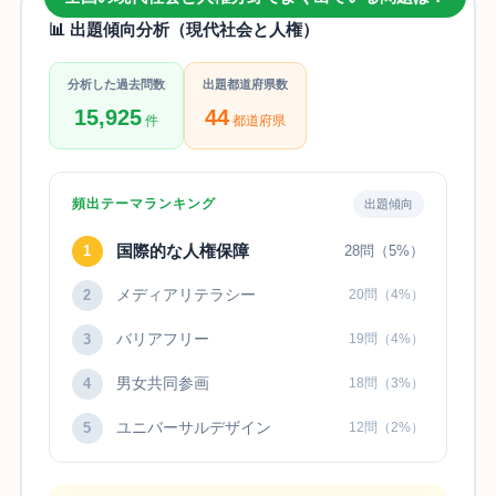
📊 出題傾向分析（現代社会と人権）
分析した過去問数
出題都道府県数
15,925
44
件
都道府県
頻出テーマランキング
出題傾向
国際的な人権保障
1
28問（5%）
メディアリテラシー
2
20問（4%）
バリアフリー
3
19問（4%）
男女共同参画
4
18問（3%）
ユニバーサルデザイン
5
12問（2%）