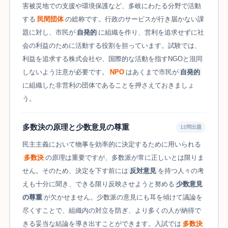
害被災地での支援や環境保護など、多岐にわたる分野で活動
する
民間団体
の総称です。行政のサービスが行き届かない課
題に対し、市民が
自発的
に組織を作り、営利を追求せずに社
会の利益のために活動する役割を担っています。試験では、
利益を追求する株式会社や、国際的な活動を指すNGOと混同
しないよう注意が必要です。
NPO
はあくまで市民が
自発的
に組織した非営利の団体であることを押さえておきましょ
う。
多数決の原理と少数意見の尊重
12問出題
民主主義において物事を効率的に決定するために用いられる
多数決
の原理は重要ですが、多数派が常に正しいとは限りま
せん。そのため、決定を下す前には
反対意見
を持つ人々の考
えも十分に聞き、できる限り反映させようと努める
少数意見
の尊重
が欠かせません。少数派の意見にも耳を傾けて議論を
尽くすことで、組織内の対立を防ぎ、より多くの人が納得で
きる妥当な結論を導き出すことができます。入試では
多数決