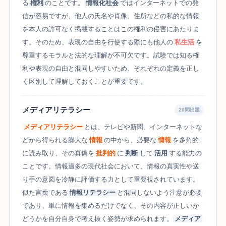
る
権利
のことです。
情報化社会
ではインターネットでの発
信が容易ですが、他人の氏名や肖像、住所などの私的な情報
を本人の許可なく掲載することはこの権利の侵害にあたりま
す。そのため、表現の自由を行使する際にも他人の
私生活
を
尊重するモラルと法的な理解が不可欠です。試験では知る権
利や表現の自由と混同しやすいため、それぞれの定義を正し
く区別して理解しておくことが重要です。
メディアリテラシー
20問出題
メディアリテラシー
とは、テレビや新聞、インターネットな
どから得られる膨大な
情報
の中から、必要な
情報
を多角的
に読み取り、その真偽を
批判的
に
判断
して
活用
する能力の
ことです。情報過多の現代社会において、情報の真実性や送
り手の意図を冷静に評価する力として重要視されています。
似た言葉である
情報リテラシー
と混同しないよう注意が必要
であり、単に情報を集めるだけでなく、その内容が正しいか
どうかを自分自身で考え抜く姿勢が求められます。
メディア