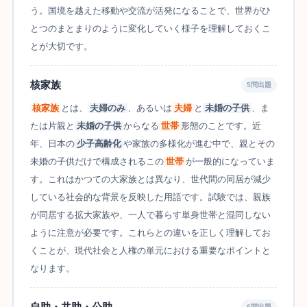
う。国境を越えた移動や交流が活発になることで、世界がひ
とつのまとまりのように変化していく様子を理解しておくこ
とが大切です。
核家族
5問出題
核家族
とは、
夫婦のみ
、あるいは
夫婦
と
未婚の子供
、ま
たは片親と
未婚の子供
からなる
世帯
形態のことです。近
年、日本の
少子高齢化
や家族の多様化が進む中で、親とその
未婚の子供だけで構成されるこの
世帯
が一般的になっていま
す。これはかつての大家族とは異なり、世代間の同居が減少
している社会的な背景を反映した用語です。試験では、親族
が同居する拡大家族や、一人で暮らす単身世帯と混同しない
ように注意が必要です。これらとの違いを正しく理解してお
くことが、現代社会と人権の単元における重要なポイントと
なります。
自助・共助・公助
6問出題