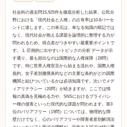
社会科の過去問15,925件を徹底分析した結果、公民分
野における「現代社会と人権」の占有率は10.8パーセ
ントに達します。この単元は、単なる知識の暗記では
なく、現代社会が抱える課題を論理的に整理する力が
問われるため、得点差がつきやすい最重要ポイントで
す。 1. 圧倒的に出やすいトピックの分析 データが示
す通り、最も頻出なのは国際的な人権保障（28問）
です。特に世界人権宣言から始まる流れや、国際人権
規約、女子差別撤廃条約などの主要な条約がどの国際
機関と結びついているかは必須知識です。次いでメデ
ィアリテラシー（20問）が続きますが、ここでは情
報の真偽を見極める力や、SNSにおけるプライバシ
ー権の侵害といった現代的な課題が問われます。第3
位のバリアフリー（19問）については、物理的な障
壁だけでなく、心のバリアフリーや障害者差別解消法
といったソフト面での理解が、近年の入試では特に重