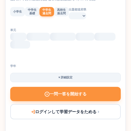
出題都道府県
中学生
中学生
高校生
小学生
基礎
過去問
過去問
単元
学年
▾
詳細設定
一問一答を開始する
ログインして学習データをためる