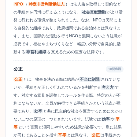
NPO
（
特定非営利活動法人
）は法人格を取得して契約など
の手続きを円滑に行えるようになり、
社会貢献活動
がより活
発に行われる環境が整えられました。なお、NPOは民間によ
る自発的な組織であり、政府機関である自治体とは異なりま
す。また、国際的な活動を行うNGOと混同しないよう注意が
必要です。福祉やまちづくりなど、幅広い分野で自発的に活
動する
非営利組織
を支えるための重要な法律です。
公正
10問出題
公正
とは、物事を決める際に結果が
不当に制限
されていな
いか、手続きが正しく行われているかを判断する
考え方
で
す。対立する意見を調整してルールを作る際、特定の人が不
利にならないか、全員が納得できる手続きかという視点が重
要であり、
効率
と共に民主的な社会を運営するために欠かせ
ない二つの原理の一つとされています。試験では
効率
や
平
等
という言葉と混同しやすいため注意が必要です。単に結果
が同じであることを指す
平等
とは異なり、
公正
は手続きの