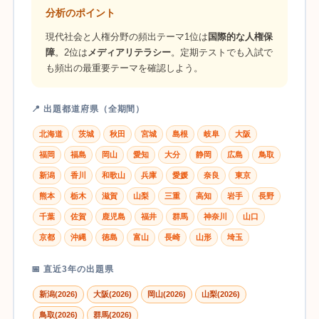
分析のポイント
現代社会と人権分野の頻出テーマ1位は
国際的な人権保
障
。2位は
メディアリテラシー
。定期テストでも入試で
も頻出の最重要テーマを確認しよう。
📍 出題都道府県（全期間）
北海道
茨城
秋田
宮城
島根
岐阜
大阪
福岡
福島
岡山
愛知
大分
静岡
広島
鳥取
新潟
香川
和歌山
兵庫
愛媛
奈良
東京
熊本
栃木
滋賀
山梨
三重
高知
岩手
長野
千葉
佐賀
鹿児島
福井
群馬
神奈川
山口
京都
沖縄
徳島
富山
長崎
山形
埼玉
📅 直近3年の出題県
新潟(2026)
大阪(2026)
岡山(2026)
山梨(2026)
鳥取(2026)
群馬(2026)