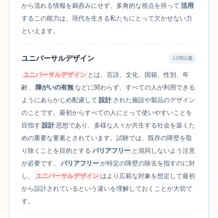
から流れる情報を鵜呑みにせず、多角的な視点を持って
活用
するこの能力は、現代を生きる私たちにとって欠かせない力
といえます。
ユニバーサルデザイン
12問出題
ユニバーサルデザイン
とは、言語、文化、国籍、性別、年
齢、
障がいの有無
などに関わらず、すべての人が利用できる
ようにあらかじめ配慮して
設計
された施設や製品のデザイン
のことです。最初からすべての人にとって使いやすいことを
目指す
設計
思想であり、多様な人々が共生する社会を築くた
めの重要な要素とされています。試験では、既存の障壁を取
り除くことを目的とする
バリアフリー
と混同しないよう注意
が必要です。
バリアフリー
が特定の障壁の除去を指すのに対
し、
ユニバーサルデザイン
はより広範な対象を想定して最初
から設計されているという違いを理解しておくことが大切で
す。