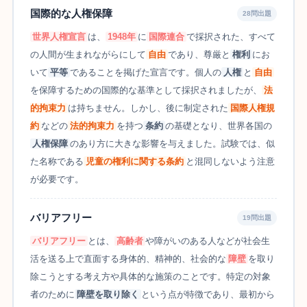
国際的な人権保障
28問出題
世界人権宣言
は、
1948年
に
国際連合
で採択された、すべて
の人間が生まれながらにして
自由
であり、尊厳と
権利
にお
いて
平等
であることを掲げた宣言です。個人の
人権
と
自由
を保障するための国際的な基準として採択されましたが、
法
的拘束力
は持ちません。しかし、後に制定された
国際人権規
約
などの
法的拘束力
を持つ
条約
の基礎となり、世界各国の
人権保障
のあり方に大きな影響を与えました。試験では、似
た名称である
児童の権利に関する条約
と混同しないよう注意
が必要です。
バリアフリー
19問出題
バリアフリー
とは、
高齢者
や障がいのある人などが社会生
活を送る上で直面する身体的、精神的、社会的な
障壁
を取り
除こうとする考え方や具体的な施策のことです。特定の対象
者のために
障壁を取り除く
という点が特徴であり、最初から