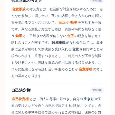
合意形成の考え方
5問出題
合意形成
の考え方とは、社会的な対立を解決するために、み
んなが参加して話し合い、互いに納得し受け入れられる解決
策を求めるプロセスにおいて、
公正
や
効率
を重視する手法
です。異なる意見が対立する際は、資源や時間を無駄なく使
う
効率
と、手続きや内容が偏らない
公正
の観点を踏まえて
話し合うことが重要です。
民主主義
的な社会生活では、最終
的に全員が納得して解決策を受け入れる
合意
を目指すことが
求められます。注意すべき点として、特定の人が不当な制限
を受けることや、無駄な資源の使用は避ける必要があり、こ
れらに配慮しながら話し合いを進めることが
合意形成
の考え
方の基本となります。
自己決定権
5問出題
自己決定権
とは、個人の尊厳に基づき、自分の
生き方
や医
療の受け方などを自らの意思で決定する権利のことです。自
分に関わる事柄を自分で決められるこの権利は、医療の分野