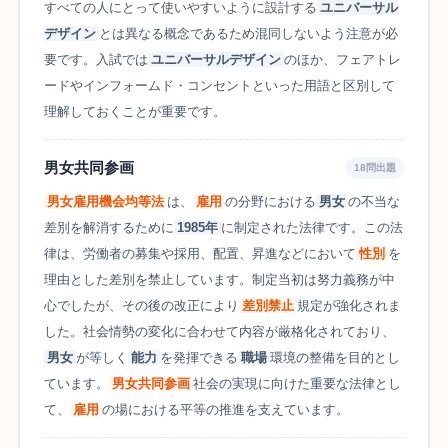
すべての人にとって使いやすいように設計する
ユニバーサル
デザイン
とは異なる概念であるため混同しないよう注意が必
要です。入試では
ユニバーサルデザイン
のほか、フェアトレ
ードやインフォームド・コンセントといった用語と区別して
理解しておくことが重要です。
男女共同参画
18問出題
男女雇用機会均等法
は、
雇用
の分野における
男女
の不当な
差別を解消するために
1985年
に制定された法律です。この法
律は、労働者の募集や採用、配置、昇進などにおいて
性別
を
理由とした差別を禁止しています。制定当初は努力義務が中
心でしたが、その後の改正により
差別禁止
規定が強化されま
した。社会情勢の変化に合わせて内容が厳格化されており、
男女
が等しく
能力
を発揮できる
職場
環境の整備を目的とし
ています。
男女共同参画
社会の実現に向けた重要な法律とし
て、
雇用
の場における平等の推進を支えています。