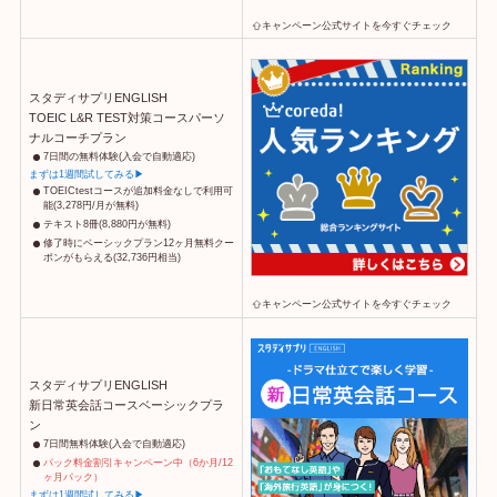
キャンペーン公式サイトを今すぐチェック
スタディサプリENGLISH
TOEIC L&R TEST対策コースパーソ
ナルコーチプラン
7日間の無料体験(入会で自動適応)
まずは1週間試してみる▶
TOEICtestコースが追加料金なしで利用可
能(3,278円/月が無料)
テキスト8冊(8,880円が無料)
修了時にベーシックプラン12ヶ月無料クー
ポンがもらえる(32,736円相当)
キャンペーン公式サイトを今すぐチェック
スタディサプリENGLISH
新日常英会話コースベーシックプラ
ン
7日間無料体験(入会で自動適応)
パック料金割引キャンペーン中（6か月/12
ヶ月パック）
まずは1週間試してみる▶