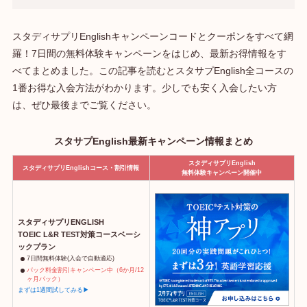
スタディサプリEnglishキャンペーンコードとクーポンをすべて網
羅！7日間の無料体験キャンペーンをはじめ、最新お得情報をす
べてまとめました。この記事を読むとスタサプEnglish全コースの
1番お得な入会方法がわかります。少しでも安く入会したい方
は、ぜひ最後までご覧ください。
スタサプEnglish最新キャンペーン情報まとめ
スタディサプリEnglish
スタディサプリEnglishコース・割引情報
無料体験キャンペーン開催中
スタディサプリENGLISH
TOEIC L&R TEST対策コースベーシ
ックプラン
7日間無料体験(入会で自動適応)
パック料金割引キャンペーン中（6か月/12
ヶ月パック）
まずは1週間試してみる▶