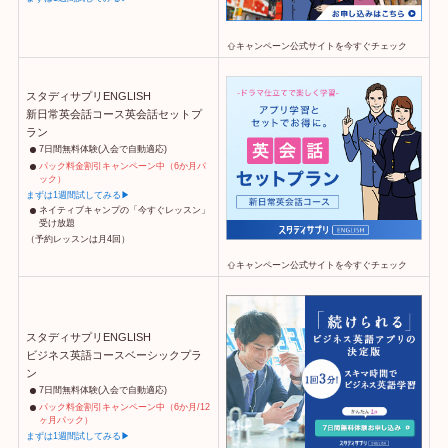
キャンペーン公式サイトを今すぐチェック
スタディサプリENGLISH
新日常英会話コース英会話セットプ
ラン
7日間無料体験(入会で自動適応)
パック料金割引キャンペーン中（6か月パ
ック）
まずは1週間試してみる▶
ネイティブキャンプの「今すぐレッスン」
受け放題
（予約レッスンは月4回）
キャンペーン公式サイトを今すぐチェック
スタディサプリENGLISH
ビジネス英語コースベーシックプラ
ン
7日間無料体験(入会で自動適応)
パック料金割引キャンペーン中（6か月/12
ヶ月パック）
まずは1週間試してみる▶