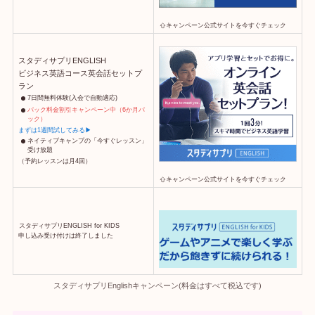
キャンペーン公式サイトを今すぐチェック
スタディサプリENGLISH
ビジネス英語コース英会話セットプ
ラン
7日間無料体験(入会で自動適応)
パック料金割引キャンペーン中（6か月パ
ック）
まずは1週間試してみる▶
ネイティブキャンプの「今すぐレッスン」
受け放題
（予約レッスンは月4回）
キャンペーン公式サイトを今すぐチェック
スタディサプリENGLISH for KIDS
申し込み受け付けは終了しました
スタディサプリEnglishキャンペーン(料金はすべて税込です)