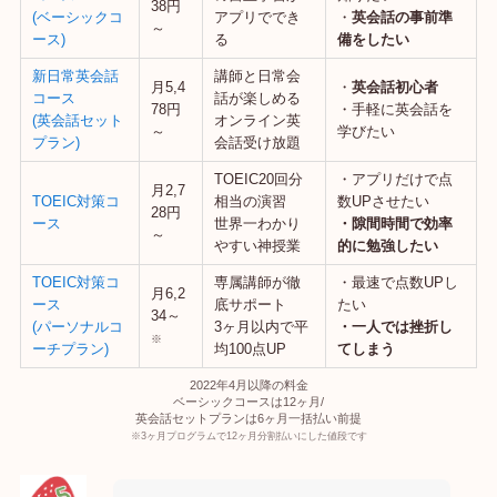
38円
(ベーシックコ
アプリででき
・
英会話の事前準
～
ース)
る
備をしたい
新日常英会話
講師と日常会
月5,4
・
英会話初心者
コース
話が楽しめる
78円
・手軽に英会話を
(英会話セット
オンライン英
～
学びたい
プラン)
会話受け放題
TOEIC20回分
・アプリだけで点
月2,7
TOEIC対策コ
相当の演習
数UPさせたい
28円
ース
世界一わかり
・隙間時間で効率
～
やすい神授業
的に勉強したい
TOEIC対策コ
専属講師が徹
・最速で点数UPし
月6,2
ース
底サポート
たい
34～
(パーソナルコ
3ヶ月以内で平
・一人では挫折し
※
ーチプラン)
均100点UP
てしまう
2022年4月以降の料金
ベーシックコースは12ヶ月/
英会話セットプランは6ヶ月一括払い前提
※3ヶ月プログラムで12ヶ月分割払いにした値段です