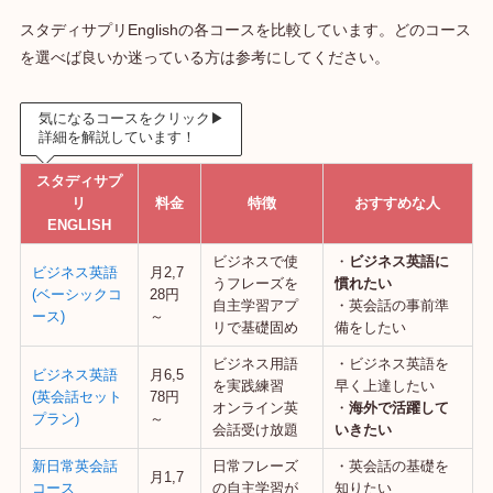
スタディサプリEnglishの各コースを比較しています。どのコース
を選べば良いか迷っている方は参考にしてください。
気になるコースをクリック▶
詳細を解説しています！
スタディサプ
リ
料金
特徴
おすすめな人
ENGLISH
ビジネスで使
・
ビジネス英語に
ビジネス英語
月2,7
うフレーズを
慣れたい
(ベーシックコ
28円
自主学習アプ
・英会話の事前準
ース)
～
リで基礎固め
備をしたい
ビジネス用語
・ビジネス英語を
ビジネス英語
月6,5
を実践練習
早く上達したい
(英会話セット
78円
オンライン英
・
海外で活躍して
プラン)
～
会話受け放題
いきたい
新日常英会話
日常フレーズ
・英会話の基礎を
月1,7
コース
の自主学習が
知りたい