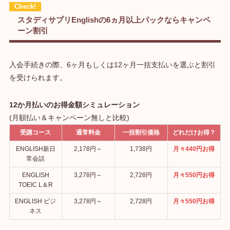
スタディサプリEnglishの6ヵ月以上パックならキャンペ
ーン割引
入会手続きの際、6ヶ月もしくは12ヶ月一括支払いを選ぶと割引
を受けられます。
12か月払いのお得金額シミュレーション
(月額払い＆キャンペーン無しと比較)
受講コース
通常料金
一括割引価格
どれだけお得？
ENGLISH新日
2,178円～
1,738円
月々440円お得
常会話
ENGLISH
3,278円～
2,728円
月々550円お得
TOEIC L＆R
ENGLISH ビジ
3,278円～
2,728円
月々550円お得
ネス