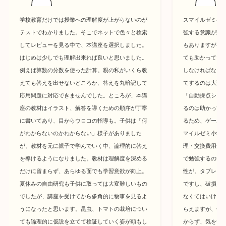
学校教育だけでは授業への理解度が上がらないのが
スマイルゼミ小
テストでわかりました。そこでネットで色々と検索
強する意識が変
してレビューを見る中で、本講座を選択しました。
もありますが、
はじめは少しでも理解出来れば良いと思いました。
ても助かってい
例えば算数の分数を使った計算。親の私がいくら教
しなければなら
えても答えを出せないどころか、答えを丸暗記して
てするのは大変
応用問題に対応できませんでした。ところが、本講
「自動採点シス
座の教材はイラスト、解答を導くための順序が丁寧
るのは助かって
に書いてあり、目からウロコの指導も。子供は「何
るため、ゲーム
がわからないのかわからない」様子がありました
マイルゼミ小学
が、教材を元に親子で学んでいく中、論理的に答え
理・交換費用が
を導けるようになりました。教材は理解度を深める
で勉強するので
だけに留まらず、あらゆる面でも学習意欲が向上。
性が。タブレッ
夏休みの自由研究も子供に取っては大変難しいもの
ですし、破損して
でしたが、講座を受けてから多角的に物事を見るよ
なくてはいけま
うになったと思います。昆虫、トマトの栽培につい
らえますが、子
ても論理的に仮説を立てて検証していく姿が頼もし
からず、気をつ