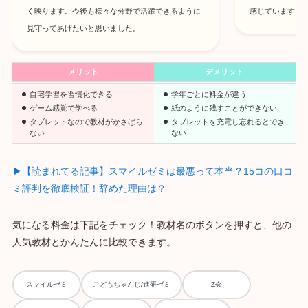
く映ります。今後も様々な分野で活躍できるように
感じています。
見守ってあげたいと思いました。
メリット
デメリット
自宅学習を習慣化できる
学年ごとに料金が違う
ゲーム感覚で学べる
紙のように残すことができない
タブレットなので教材がかさばら
タブレットを充電し忘れるとでき
ない
ない
▶【読まれてる記事】スマイルゼミは最悪って本当？15コの口コ
ミ評判を徹底検証！辞めた理由は？
気になる料金は下記をチェック！教材名のボタンを押すと、他の
人気教材とかんたんに比較できます。
スマイルゼミ
こどもちゃんじ/進研ゼミ
Z会