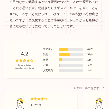
１日のなかで勉強するという習慣がついたことが一番変わった
ことだと思います。朝起きたらまずスマイルゼミをやることを
今のところずっと続けられています。１日の時間は15分程度と
短いですが、習慣化することで小学校に上がってからも勉強が
苦にならないようになっていってほしいです。
大変満足
47件
4.2
満足
53件
普通
15件
不満
4件
4.2 out of 5 stars
(based on 121 reviews)
大変不満
0件
スクロールできます
40代男性