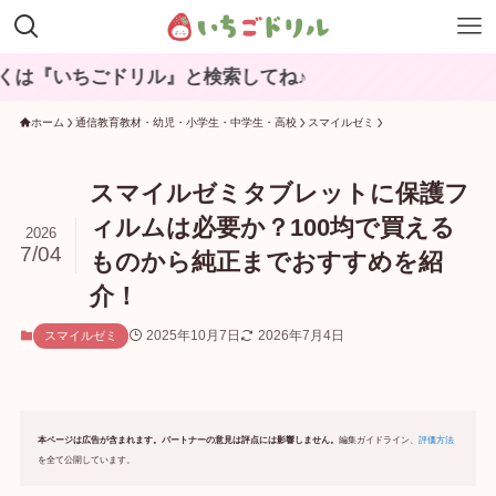
毎
ホーム
通信教育教材・幼児・小学生・中学生・高校
スマイルゼミ
スマイルゼミタブレットに保護フ
ィルムは必要か？100均で買える
2026
7/04
ものから純正までおすすめを紹
介！
2025年10月7日
2026年7月4日
スマイルゼミ
本ページは広告が含まれます。パートナーの意見は評点には影響しません。
編集ガイドライン、
評価方法
を全て公開しています。