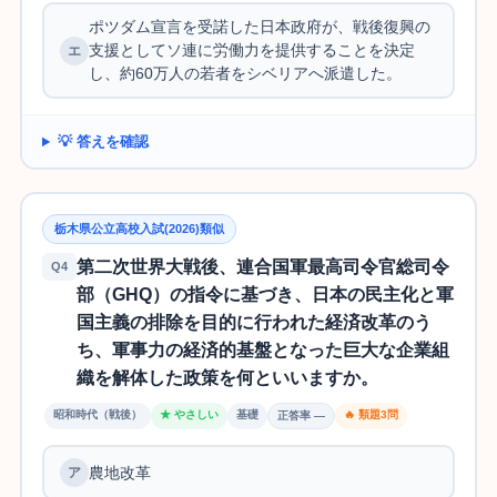
ポツダム宣言を受諾した日本政府が、戦後復興の
支援としてソ連に労働力を提供することを決定
し、約60万人の若者をシベリアへ派遣した。
💡 答えを確認
栃木県公立高校入試(2026)類似
第二次世界大戦後、連合国軍最高司令官総司令
Q4
部（GHQ）の指令に基づき、日本の民主化と軍
国主義の排除を目的に行われた経済改革のう
ち、軍事力の経済的基盤となった巨大な企業組
織を解体した政策を何といいますか。
昭和時代（戦後）
★ やさしい
基礎
🔥 類題3問
正答率 —
農地改革