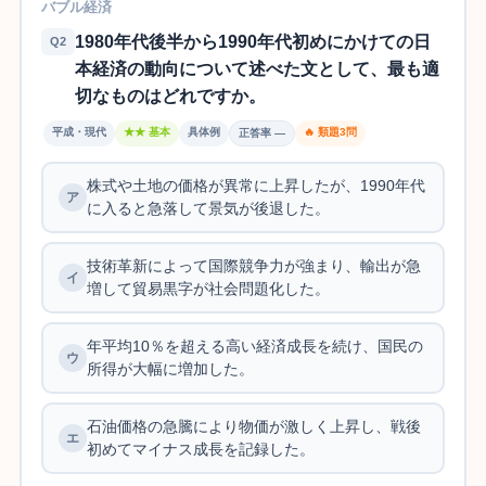
バブル経済
1980年代後半から1990年代初めにかけての日
Q2
本経済の動向について述べた文として、最も適
切なものはどれですか。
平成・現代
★★ 基本
具体例
🔥 類題3問
正答率 —
株式や土地の価格が異常に上昇したが、1990年代
に入ると急落して景気が後退した。
技術革新によって国際競争力が強まり、輸出が急
増して貿易黒字が社会問題化した。
年平均10％を超える高い経済成長を続け、国民の
所得が大幅に増加した。
石油価格の急騰により物価が激しく上昇し、戦後
初めてマイナス成長を記録した。