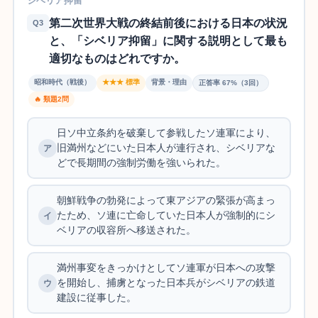
シベリア抑留
第二次世界大戦の終結前後における日本の状況
Q3
と、「シベリア抑留」に関する説明として最も
適切なものはどれですか。
昭和時代（戦後）
★★★ 標準
背景・理由
正答率 67%（3回）
🔥 類題2問
日ソ中立条約を破棄して参戦したソ連軍により、
旧満州などにいた日本人が連行され、シベリアな
どで長期間の強制労働を強いられた。
朝鮮戦争の勃発によって東アジアの緊張が高まっ
たため、ソ連に亡命していた日本人が強制的にシ
ベリアの収容所へ移送された。
満州事変をきっかけとしてソ連軍が日本への攻撃
を開始し、捕虜となった日本兵がシベリアの鉄道
建設に従事した。