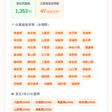
類似問題数
出題都道府県数
1,353
47
問
都道府県
📍 出題都道府県（全期間）
青森県
東京都
大阪府
京都府
岩手県
宮城県
秋田県
佐賀県
山形県
福島県
茨城県
栃木県
群馬県
埼玉県
千葉県
北海道
神奈川県
愛媛県
新潟県
富山県
石川県
山梨県
長野県
岐阜県
静岡県
愛知県
三重県
兵庫県
奈良県
和歌山県
鳥取県
島根県
岡山県
広島県
山口県
徳島県
香川県
高知県
福岡県
長崎県
熊本県
大分県
宮崎県
鹿児島県
沖縄県
福井県
滋賀県
📅 直近3年の出題県
大阪府(2026)
京都府(2026)
青森県(2026)
秋田県(2026)
山形県(2026)
福島県(2026)