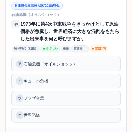
兵庫県公立高校入試(2018)類似
石油危機（オイルショック）
1973年に第4次中東戦争をきっかけとして原油
Q9
価格が急騰し、世界経済に大きな混乱をもたら
した出来事を何と呼びますか。
昭和時代（戦後）
★ やさしい
基礎
🔥 類題3問
正答率 —
石油危機（オイルショック）
キューバ危機
プラザ合意
世界恐慌