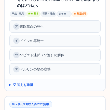
のはどれか。
平成・現代
★★ 基本
背景・理由
🔥 類題2問
正答率 —
東欧革命の発生
ドイツの再統一
ソビエト連邦（ソ連）の解体
ベルリンの壁の崩壊
💡 答えを確認
埼玉県公立高校入試(2023)類似