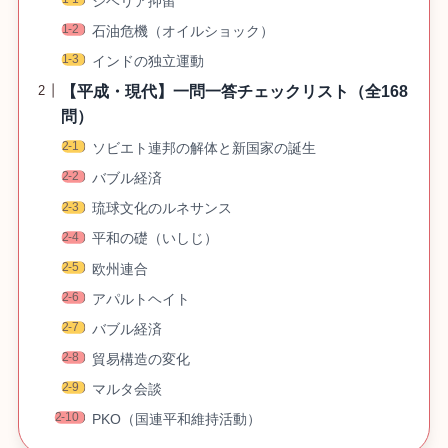
シベリア抑留
石油危機（オイルショック）
インドの独立運動
【平成・現代】一問一答チェックリスト（全168
問）
ソビエト連邦の解体と新国家の誕生
バブル経済
琉球文化のルネサンス
平和の礎（いしじ）
欧州連合
アパルトヘイト
バブル経済
貿易構造の変化
マルタ会談
PKO（国連平和維持活動）