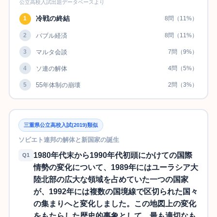
公立高校入試出題データベースより
冷戦の終結
1
8問（11%）
2
バブル経済
8問（11%）
3
マルタ会談
7問（9%）
4
ソ連の解体
4問（5%）
5
55年体制の崩壊
2問（3%）
三重県公立高校入試(2019)類似
ソビエト連邦の解体と新国家の誕生
1980年代末から1990年代初頭にかけての国際
Q1
情勢の変化について、1989年にはユーラシア大
陸北部の広大な領域を占めていた一つの国家
が、1992年には複数の国境線で区切られた国々
の集まりへと変化しました。この地図上の変化
をもたらした歴史的事象として、最も適切なも