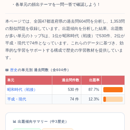
・各単元の頻出テーマを一問一答で確認しよう！
本ページでは、全国47都道府県の過去問604問を分析し、1,353問
の類似問題を収録しています。出題傾向を分析した結果、出題数
が多い単元のトップ5は、1位が昭和時代（戦後）で530件、2位が
平成・現代で74件となっています。これらのデータに基づき、効
率的な学習をサポートする構成で歴史の学習教材を提供していま
す。
📖
歴史
の単元別 過去問数（全604件）
単元
過去問件数
出題率
昭和時代（戦後）
530 件
87.7%
平成・現代
74 件
12.3%
📊 出題傾向サマリー（中3歴史）