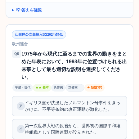
💡 答えを確認
山形県公立高校入試(2024)類似
欧州連合
1975年から現代に至るまでの世界の動きをまと
Q5
めた年表において、1993年に位置づけられる出
来事として最も適切な説明を選択してくださ
い。
平成・現代
★★ 基本
具体例
🔥 類題3問
正答率 —
イギリス船が沈没したノルマントン号事件をきっ
かけに、不平等条約の改正運動が激化した。
第一次世界大戦の反省から、世界初の国際平和維
持組織として国際連盟が設立された。