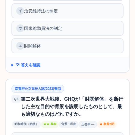
治安維持法の制定
国家総動員法の制定
財閥解体
💡 答えを確認
京都府公立高校入試(2023)類似
第二次世界大戦後、GHQが「財閥解体」を断行
Q5
した主な目的や背景を説明したものとして、最
も適切なものはどれですか。
昭和時代（戦後）
★★ 基本
背景・理由
🔥 類題2問
正答率 —