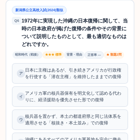
新潟県公立高校入試(2024)類似
1972年に実現した沖縄の日本復帰に関して、当
Q6
時の日本政府が掲げた復帰の条件やその背景に
ついて説明したものとして、最も適切なものは
どれですか。
昭和時代（戦後）
★★★ 標準
背景・理由
🔥 類題2問
正答率 —
日本に主権はあるが、引き続きアメリカが行政権
を行使する「潜在主権」を維持したままでの復帰
アメリカ軍の核兵器保有を明文化して認める代わ
りに、経済援助を優先させた形での復帰
核兵器を置かず、本土の都道府県と同じ法体系を
適用させる「核抜き・本土並み」での復帰
沖縄にあるすべてのアメリカ軍基地を完全に撤去