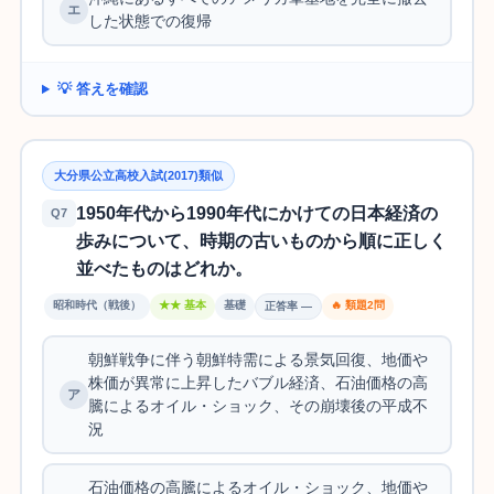
した状態での復帰
💡 答えを確認
大分県公立高校入試(2017)類似
1950年代から1990年代にかけての日本経済の
Q7
歩みについて、時期の古いものから順に正しく
並べたものはどれか。
昭和時代（戦後）
★★ 基本
基礎
🔥 類題2問
正答率 —
朝鮮戦争に伴う朝鮮特需による景気回復、地価や
株価が異常に上昇したバブル経済、石油価格の高
騰によるオイル・ショック、その崩壊後の平成不
況
石油価格の高騰によるオイル・ショック、地価や