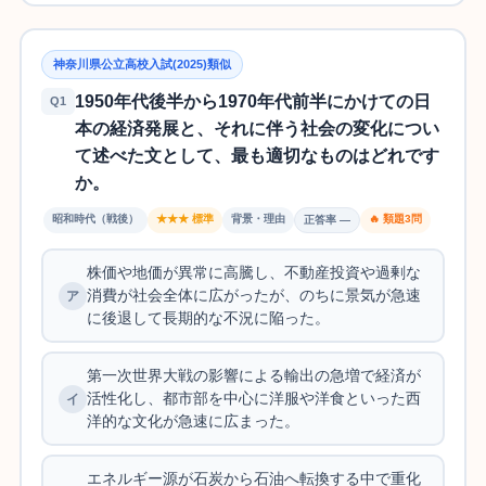
神奈川県公立高校入試(2025)類似
1950年代後半から1970年代前半にかけての日
Q1
本の経済発展と、それに伴う社会の変化につい
て述べた文として、最も適切なものはどれです
か。
昭和時代（戦後）
★★★ 標準
背景・理由
🔥 類題3問
正答率 —
株価や地価が異常に高騰し、不動産投資や過剰な
消費が社会全体に広がったが、のちに景気が急速
に後退して長期的な不況に陥った。
第一次世界大戦の影響による輸出の急増で経済が
活性化し、都市部を中心に洋服や洋食といった西
洋的な文化が急速に広まった。
エネルギー源が石炭から石油へ転換する中で重化