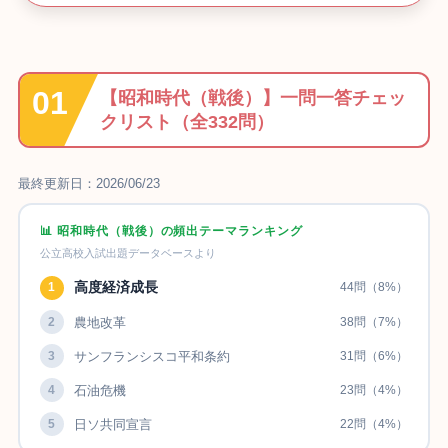
【
昭和時代（戦後）
】一問一答チェッ
クリスト（全332問）
最終更新日：2026/06/23
📊 昭和時代（戦後）の頻出テーマランキング
公立高校入試出題データベースより
高度経済成長
1
44問（8%）
2
農地改革
38問（7%）
3
サンフランシスコ平和条約
31問（6%）
4
石油危機
23問（4%）
5
日ソ共同宣言
22問（4%）