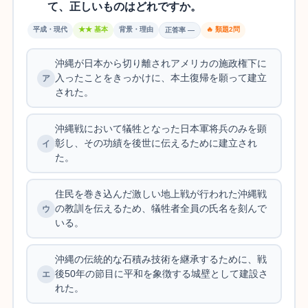
て、正しいものはどれですか。
平成・現代
★★ 基本
背景・理由
🔥 類題2問
正答率 —
沖縄が日本から切り離されアメリカの施政権下に
入ったことをきっかけに、本土復帰を願って建立
された。
沖縄戦において犠牲となった日本軍将兵のみを顕
彰し、その功績を後世に伝えるために建立され
た。
住民を巻き込んだ激しい地上戦が行われた沖縄戦
の教訓を伝えるため、犠牲者全員の氏名を刻んで
いる。
沖縄の伝統的な石積み技術を継承するために、戦
後50年の節目に平和を象徴する城壁として建設さ
れた。