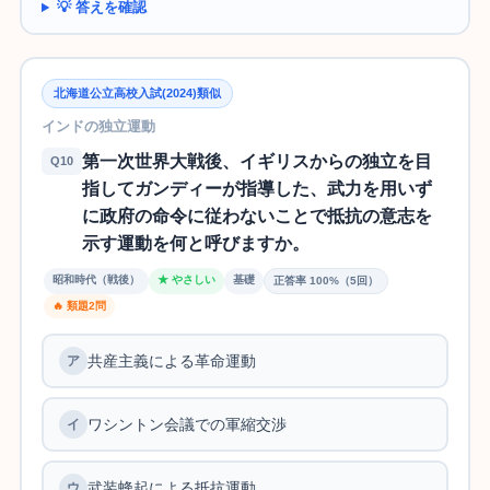
💡 答えを確認
北海道公立高校入試(2024)類似
インドの独立運動
第一次世界大戦後、イギリスからの独立を目
Q10
指してガンディーが指導した、武力を用いず
に政府の命令に従わないことで抵抗の意志を
示す運動を何と呼びますか。
昭和時代（戦後）
★ やさしい
基礎
正答率 100%（5回）
🔥 類題2問
共産主義による革命運動
ワシントン会議での軍縮交渉
武装蜂起による抵抗運動