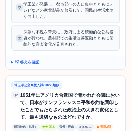
学工業が発展し、都市部への人口集中とともにテ
レビなどの家電製品が普及して、国民の生活水準
が向上した。
深刻な不況を背景に、政府による積極的な公共投
資が行われ、農村部での生活改善運動とともに伝
統的な音楽文化が見直された。
💡 答えを確認
埼玉県公立高校入試(2022)類似
1951年にアメリカ合衆国で開かれた会議におい
Q2
て、日本がサンフランシスコ平和条約を調印し
たことでもたらされた政治上の大きな変化とし
て、最も適切なものはどれですか。
昭和時代（戦後）
★★ 基本
背景・理由
🔥 類題3問
正答率 —