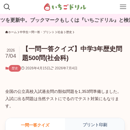
。ブックマークもしくは『いちごドリル』と検索してね♪
ホーム
中学生一問一答・プリント
社会
歴史
【一問一答クイズ】中学3年歴史問
2026
7/04
題500問(社会科)
2026年4月15日
2026年7月4日
歴史
全国の公立高校入試過去問の類似問題を1,353問準備しました。
入試に出る問題は当然テストにでるのでテスト対策にもなりま
す。
プリント印刷
一問一答クイズ