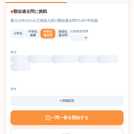
類似過去問に挑戦
最大
10
年分の
公立高校入試
の
類似過去問
70,487
件収録
出題都道府県
中学生
中学生
高校生
小学生
基礎
過去問
過去問
単元
学年
▾
詳細設定
一問一答を開始する