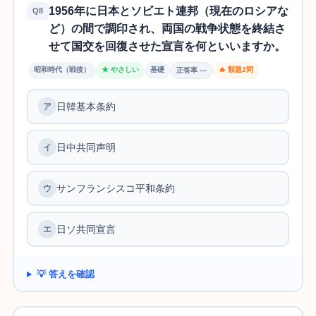
1956年に日本とソビエト連邦（現在のロシアな
Q8
ど）の間で調印され、両国の戦争状態を終結さ
せて国交を回復させた宣言を何といいますか。
昭和時代（戦後）
★ やさしい
基礎
🔥 類題2問
正答率 —
日韓基本条約
日中共同声明
サンフランシスコ平和条約
日ソ共同宣言
💡 答えを確認