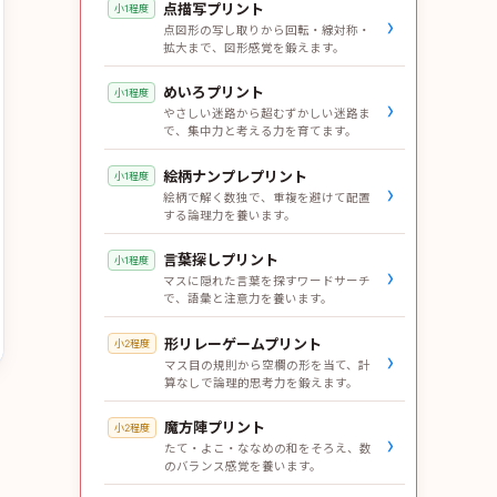
点描写プリント
小1程度
›
点図形の写し取りから回転・線対称・
拡大まで、図形感覚を鍛えます。
めいろプリント
小1程度
›
やさしい迷路から超むずかしい迷路ま
で、集中力と考える力を育てます。
絵柄ナンプレプリント
小1程度
›
絵柄で解く数独で、重複を避けて配置
する論理力を養います。
言葉探しプリント
小1程度
›
マスに隠れた言葉を探すワードサーチ
で、語彙と注意力を養います。
形リレーゲームプリント
小2程度
›
マス目の規則から空欄の形を当て、計
算なしで論理的思考力を鍛えます。
魔方陣プリント
小2程度
›
たて・よこ・ななめの和をそろえ、数
のバランス感覚を養います。