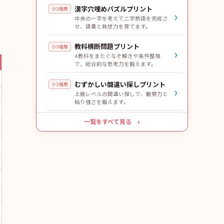
漢字穴埋めパズルプリント
小3程度
›
中央の一字を考えて二字熟語を完成さ
せ、語彙と発想力を育てます。
教科横断問題プリント
小3程度
›
4教科をまたぐなぞ解きや条件整理
で、総合的な思考力を鍛えます。
むずかしい間違い探しプリント
小3程度
›
上級レベルの間違い探しで、観察力と
粘り強さを鍛えます。
一覧をすべて見る ›