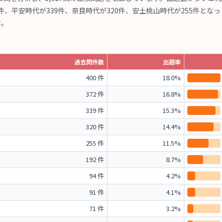
件、平安時代が339件、奈良時代が320件、安土桃山時代が255件となっ
す。
過去問件数
出題率
400 件
18.0%
372 件
16.8%
339 件
15.3%
320 件
14.4%
255 件
11.5%
192 件
8.7%
94 件
4.2%
91 件
4.1%
71 件
3.2%