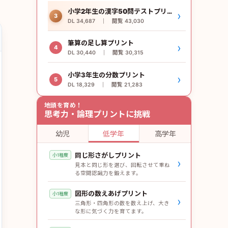
小学2年生の漢字50問テストプリント
›
3
DL 34,687 ｜ 閲覧 43,030
筆算の足し算プリント
›
4
DL 30,440 ｜ 閲覧 30,315
小学3年生の分数プリント
›
5
DL 18,329 ｜ 閲覧 21,283
地頭を育め！
思考力・論理プリントに挑戦
幼児
低学年
高学年
同じ形さがしプリント
小1程度
›
見本と同じ形を選び、回転させて重ね
る空間認識力を鍛えます。
図形の数えあげプリント
小1程度
›
三角形・四角形の数を数え上げ、大き
な形に気づく力を育てます。