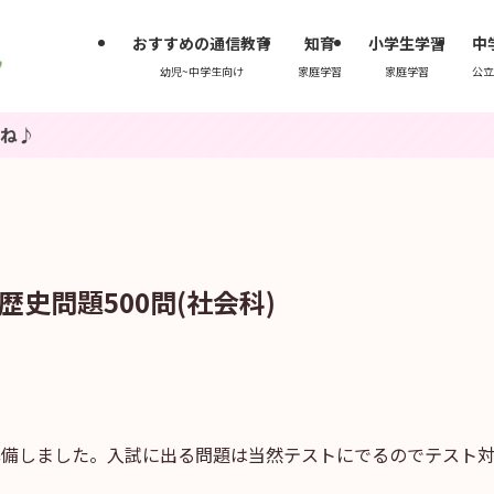
おすすめの通信教育
知育
小学生学習
中
幼児~中学生向け
家庭学習
家庭学習
公立
史問題500問(社会科)
問準備しました。入試に出る問題は当然テストにでるのでテスト