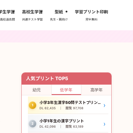
学生学習
高校生学習
型紙
学習プリント印刷
高校過去問
共通テスト学習
先生・親向け
完全無料
人気プリント TOP5
幼児
低学年
高学年
小学3年生漢字50問テストプリント
›
1
DL 62,435 ｜ 閲覧 97,708
小学1年生の漢字プリント
対
›
2
DL 42,096 ｜ 閲覧 63,189