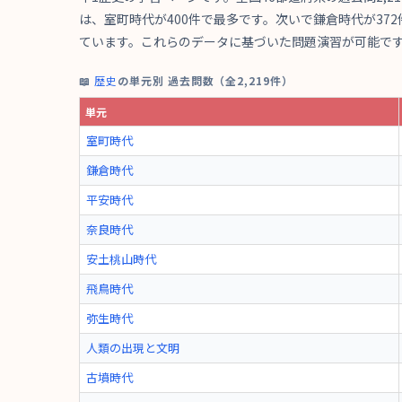
は、室町時代が400件で最多です。次いで鎌倉時代が372
ています。これらのデータに基づいた問題演習が可能で
📖
歴史
の単元別 過去問数（全2,219件）
単元
室町時代
鎌倉時代
平安時代
奈良時代
安土桃山時代
飛鳥時代
弥生時代
人類の出現と文明
古墳時代