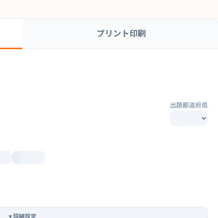
プリント印刷
出題都道府県
▾
詳細設定