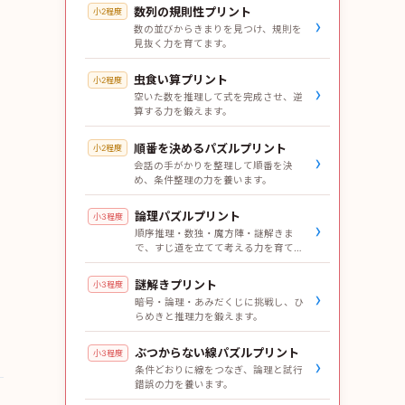
数列の規則性プリント
小2程度
›
数の並びからきまりを見つけ、規則を
見抜く力を育てます。
虫食い算プリント
小2程度
›
空いた数を推理して式を完成させ、逆
算する力を鍛えます。
順番を決めるパズルプリント
小2程度
›
会話の手がかりを整理して順番を決
め、条件整理の力を養います。
論理パズルプリント
小3程度
›
順序推理・数独・魔方陣・謎解きま
で、すじ道を立てて考える力を育てま
す。
謎解きプリント
小3程度
›
暗号・論理・あみだくじに挑戦し、ひ
らめきと推理力を鍛えます。
ぶつからない線パズルプリント
小3程度
›
条件どおりに線をつなぎ、論理と試行
錯誤の力を養います。