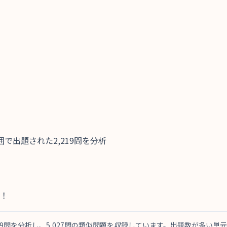
で出題された2,219問を分析
！
19問を分析し、5,027問の類似問題を収録しています。出題数が多い単元