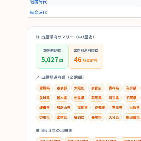
戦国時代
縄文時代
📊 出題傾向サマリー（中1歴史）
類似問題数
出題都道府県数
5,027
46
問
都道府県
📍 出題都道府県（全期間）
愛媛県
東京都
大阪府
京都府
青森県
岩手県
茨城県
栃木県
徳島県
群馬県
埼玉県
千葉県
岐阜県
和歌山県
高知県
愛知県
三重県
滋賀県
香川県
宮崎県
福岡県
長崎県
大分県
鹿児島県
📅 直近3年の出題県