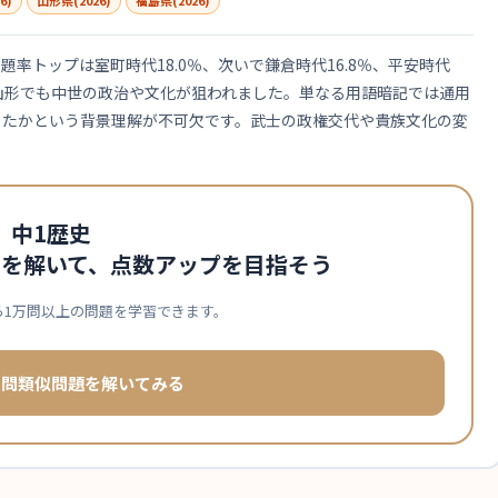
6)
山形県(2026)
福島県(2026)
率トップは室町時代18.0％、次いで鎌倉時代16.8％、平安時代
田、山形でも中世の政治や文化が狙われました。単なる用語暗記では通用
ったかという背景理解が不可欠です。武士の政権交代や貴族文化の変
中1歴史
問を解いて、点数アップを目指そう
ら1万問以上の問題を学習できます。
去問類似問題を解いてみる