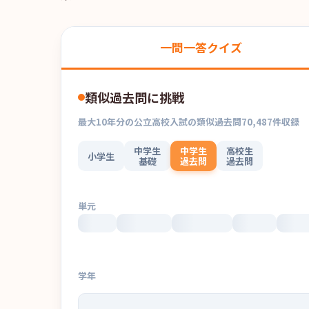
一問一答クイズ
類似過去問に挑戦
最大
10
年分の
公立高校入試
の
類似過去問
70,487
件収録
中学生
中学生
高校生
小学生
基礎
過去問
過去問
単元
学年