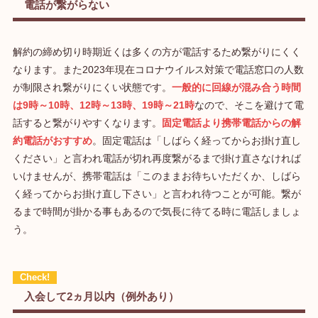
電話が繋がらない
解約の締め切り時期近くは多くの方が電話するため繋がりにくく
なります。また2023年現在コロナウイルス対策で電話窓口の人数
が制限され繋がりにくい状態です。
一般的に回線が混み合う時間
は9時～10時、12時～13時、19時～21時
なので、そこを避けて電
話すると繋がりやすくなります。
固定電話より携帯電話からの解
約電話がおすすめ
。固定電話は「しばらく経ってからお掛け直し
ください」と言われ電話が切れ再度繋がるまで掛け直さなければ
いけませんが、携帯電話は「このままお待ちいただくか、しばら
く経ってからお掛け直し下さい」と言われ待つことが可能。繋が
るまで時間が掛かる事もあるので気長に待てる時に電話しましょ
う。
入会して2ヵ月以内（例外あり）