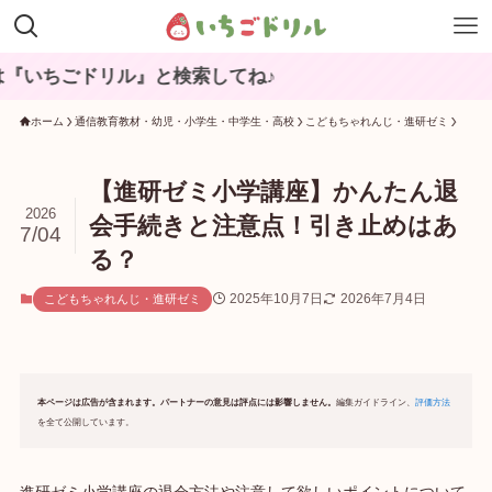
毎
ホーム
通信教育教材・幼児・小学生・中学生・高校
こどもちゃれんじ・進研ゼミ
【進研ゼミ小学講座】かんたん退
2026
会手続きと注意点！引き止めはあ
7/04
る？
2025年10月7日
2026年7月4日
こどもちゃれんじ・進研ゼミ
本ページは広告が含まれます。パートナーの意見は評点には影響しません。
編集ガイドライン、
評価方法
を全て公開しています。
進研ゼミ小学講座の退会方法や注意して欲しいポイントについて