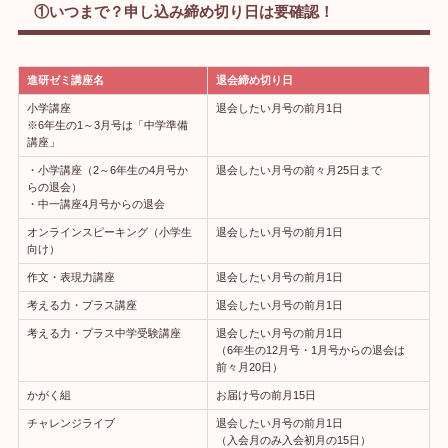
①いつまで？申し込み締め切り日は要確認！
進研ゼミ講座名
退会締め切り日
小学講座
退会したい月号の前月1日
※6年生の1～3月号は「中学準備
講座」
・小学講座（2～6年生の4月号か
退会したい月号の前々月25日まで
らの退会）
・中一講座4月号からの退会
オンラインスピーキング（小学生
退会したい月号の前月1日
向け）
作文・表現力講座
退会したい月号の前月1日
考える力・プラス講座
退会したい月号の前月1日
考える力・プラス中学受験講座
退会したい月号の前月1日
（6年生の12月号・1月号からの退会は
前々月20日）
かがく組
お届け号の前月15日
チャレンジライブ
退会したい月号の前月1日
（入会月のみ入会初月の15日）