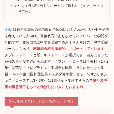
丸付けや学習計画をサポートして欲しい（タブレットコ
ースのみ）
Ｚ会
は難易度高めの通信教育で勉強に力を入れたい人や中学受験
を考えている人向け。通信教育でありながらハイレベルな学習が
可能です。難関国私立中学を受験するお子さん向けの「中学受験
コース」もあり、
志望校合格を徹底的にサポートしてくれます
。
タブレットコースと紙テキストコースが選択でき、自分に合った
勉強スタイルで進められます。タブレットコースは全教科（1・2
年生は英語・プログラミング学習含む国算＋みらいたんけん学
習、3～6年生は国算理社英＋未来探究学習）セットですが、紙テ
キストコースでは3～6年生は1教科から受講できるので
塾との併
用や得意科目をもっと伸ばしたい人にもおすすめ
。
3～6年生タブレットコースのセット内容