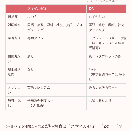
スクロールできます
スマイルゼミ
Z会
難易度
ふつう
むずかしい
対応教科
国語、算数、理科、社会、英語、プロ
国語、算数、理科、社会、英
グラミング
グラミング
学習方法
専用タブレット
・タブレット（セット受講の
・紙テキスト（3～6年生は1
受講可）
自動丸付
あり
あり（タブレットのみ）
け
最低受講
なし
1ヶ月
期間
（中学受講コースは3ヶ月途
し）
オプショ
英語プレミアム
みらい思考力ワーク
ン
無料お試
全額返金制度あり
お試し教材あり
し
（2週間以内）
進研ゼミの他に人気の通信教育は「スマイルゼミ」「Z会」「全