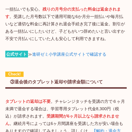
一括払いでも安心。
残りの月号分の支払った料金は返金されま
す
。受講した月号数以下で適用可能な6か月分一括払いや毎月払
いなど適切な料金に再計算され退会手続き完了後に返金。割引が
ある一括払いにしたいけど、子どもがいつ辞めたいと言い出すか
不安で月払いにしていた人も安心して利用できますね。
公式サイト
≫
進研ゼミ小学講座公式サイトで確認する
③退会後のタブレット返却や請求金額について
タブレットの返却は不要
。チャレンジタッチを受講の方で６ヶ月
未満で退会する場合は、学習専用タブレット代金8,300円（税
込）が請求されます。
受講期間が6ヶ月以上なら請求されませ
ん
。継続月号によっては6ヶ月間講座を受講した方が安い場合も
ありますので確認してみましょう。詳しくは、
【解約・退会方