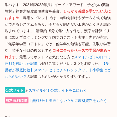
学べます。2021年2022年共にイード・アワード「子どもの英語
教材」顧客満足度最優秀賞を受賞。
しっかり英語を学びたい人に
おすすめ
。専用タブレットでは、自動丸付けやゲーム方式で勉強
ができるシステムもあり、子どもが飽きない工夫がたくさん詰め
込まれています。1講座約15分で集中力を保ち、漢字や計算ドリ
ルに加えプログラミングや全国学力テストも実施し内容が充実。
「無学年学習コアトレ」では、他学年の勉強も可能。先取り学習
や、苦手な科目の復習もでき
自分に合ったペースで学習が進めら
れます
。最悪ってホント？と気になる方は
スマイルゼミの口コミ
評判を検証した記事
もぜひご覧ください。2つを比較した、
【受
講者が徹底比較】スマイルゼミとチャレンジタッチ｜小学生はど
ちらがいい？
の記事もちがいがわかりやすいですよ。
公式サイト
≫
スマイルゼミ公式サイトを見に行く
無料資料請求
【無料3分】失敗しないために教材資料をもらう