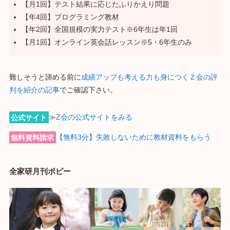
【月1回】テスト結果に応じたふりかえり問題
【年4回】プログラミング教材
【年2回】全国規模の実力テスト※6年生は年1回
【月1回】オンライン英会話レッスン※5・6年生のみ
難しそうと諦める前に
成績アップも考える力も身につくＺ会の評
判を紹介の記事
でご確認下さい。
公式サイト
≫
Z会の公式サイトをみる
無料資料請求
【無料3分】失敗しないために教材資料をもらう
全家研月刊ポピー