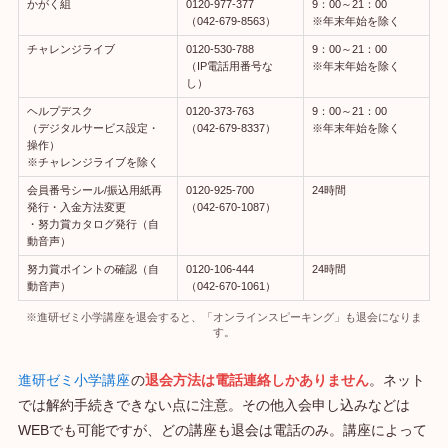
かがく組
0120-977-377
9：00～21：00
（042-679-8563）
※年末年始を除く
チャレンジライブ
0120-530-788
9：00～21：00
（IP電話用番号な
※年末年始を除く
し）
ヘルプデスク
0120-373-763
9：00～21：00
（デジタルサービス設定・
（042-679-8337）
※年末年始を除く
操作）
※チャレンジライブを除く
会員番号シール/振込用紙再
0120-925-700
24時間
発行・入金方法変更
（042-670-1087）
・努力賞カタログ発行（自
動音声）
努力賞ポイントの確認（自
0120-106-444
24時間
動音声）
（042-670-1061）
※進研ゼミ小学講座を退会すると、「オンラインスピーキング」も退会になりま
す。
進研ゼミ小学講座
の
退会方法は電話連絡しかありません
。ネット
では解約手続きできない点に注意。その他入会申し込みなどは
WEBでも可能ですが、どの講座も退会は電話のみ。講座によって