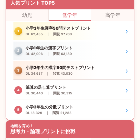
人気プリント TOP5
幼児
低学年
高学年
小学3年生漢字50問テストプリント
›
1
DL 62,435 ｜ 閲覧 97,708
小学1年生の漢字プリント
›
2
DL 42,096 ｜ 閲覧 63,189
小学2年生の漢字50問テストプリント
›
3
DL 34,687 ｜ 閲覧 43,030
筆算の足し算プリント
›
4
DL 30,440 ｜ 閲覧 30,315
小学3年生の分数プリント
›
5
DL 18,329 ｜ 閲覧 21,283
地頭を育め！
思考力・論理プリントに挑戦