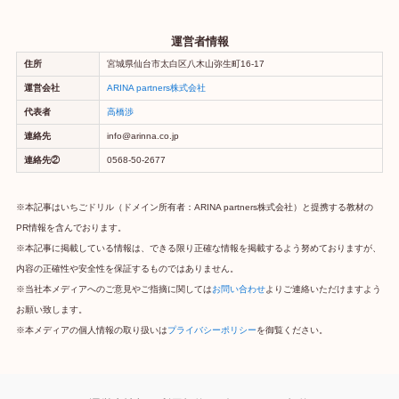
運営者情報
住所
宮城県仙台市太白区八木山弥生町16-17
運営会社
ARINA partners株式会社
代表者
高橋渉
連絡先
info@arinna.co.jp
連絡先②
0568-50-2677
※本記事はいちごドリル（ドメイン所有者：ARINA partners株式会社）と提携する教材の
PR情報を含んでおります。
※本記事に掲載している情報は、できる限り正確な情報を掲載するよう努めておりますが、
内容の正確性や安全性を保証するものではありません。
※当社本メディアへのご意見やご指摘に関しては
お問い合わせ
よりご連絡いただけますよう
お願い致します。
※本メディアの個人情報の取り扱いは
プライバシーポリシー
を御覧ください。