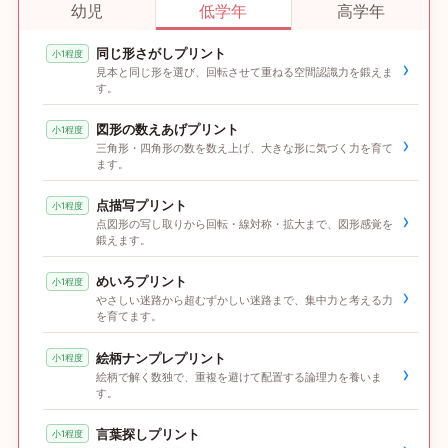
幼児
低学年
高学年
同じ形さがしプリント
小1程度
›
見本と同じ形を選び、回転させて重ねる空間認識力を鍛えま
す。
図形の数えあげプリント
小1程度
›
三角形・四角形の数を数え上げ、大きな形に気づく力を育て
ます。
点描写プリント
小1程度
›
点図形の写し取りから回転・線対称・拡大まで、図形感覚を
鍛えます。
めいろプリント
小1程度
›
やさしい迷路から超むずかしい迷路まで、集中力と考える力
を育てます。
絵柄ナンプレプリント
小1程度
›
絵柄で解く数独で、重複を避けて配置する論理力を養いま
す。
言葉探しプリント
小1程度