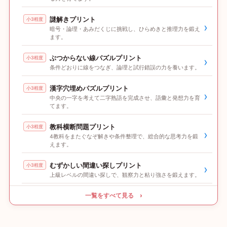
謎解きプリント
小3程度
›
暗号・論理・あみだくじに挑戦し、ひらめきと推理力を鍛え
ます。
ぶつからない線パズルプリント
小3程度
›
条件どおりに線をつなぎ、論理と試行錯誤の力を養います。
漢字穴埋めパズルプリント
小3程度
›
中央の一字を考えて二字熟語を完成させ、語彙と発想力を育
てます。
教科横断問題プリント
小3程度
›
4教科をまたぐなぞ解きや条件整理で、総合的な思考力を鍛
えます。
むずかしい間違い探しプリント
小3程度
›
上級レベルの間違い探しで、観察力と粘り強さを鍛えます。
一覧をすべて見る ›