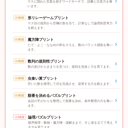
›
マスに隠れた言葉を探すワードサーチで、語彙と注意力を養
います。
形リレーゲームプリント
小2程度
›
マス目の規則から空欄の形を当て、計算なしで論理的思考力
を鍛えます。
魔方陣プリント
小2程度
›
たて・よこ・ななめの和をそろえ、数のバランス感覚を養い
ます。
数列の規則性プリント
小2程度
›
数の並びからきまりを見つけ、規則を見抜く力を育てます。
虫食い算プリント
小2程度
›
空いた数を推理して式を完成させ、逆算する力を鍛えます。
順番を決めるパズルプリント
小2程度
›
会話の手がかりを整理して順番を決め、条件整理の力を養い
ます。
論理パズルプリント
小3程度
›
順序推理・数独・魔方陣・謎解きまで、すじ道を立てて考え
る力を育てます。