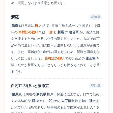
め、混同しないよう注意が必要です。
新羅
2問出題
新羅
は7世紀に
唐
と結び、朝鮮半島を統一した国です。663
年の
白村江の戦い
では、
唐
と
新羅
の
連合軍
が、百済復興
を支援するために出兵した倭の軍を破りました。入試では百
済や高句麗といった他の国々と混同しないよう注意が必要で
す。また、高麗は別の時代の国であるため、新羅と間違えな
いようにしましょう。
白村江の戦い
で倭と百済の
連合軍
を
破ったのが新羅であることをしっかり押さえておくことが重
要です。
白村江の戦いと藤原京
2問出題
藤原京
は現在の
奈良県
橿原市付近に位置する、日本で初め
ての本格的な
都
城です。701年の
大宝律令
制定時に
都
がお
かれていた場所であり、律令制のもとで国家が土地と人々を