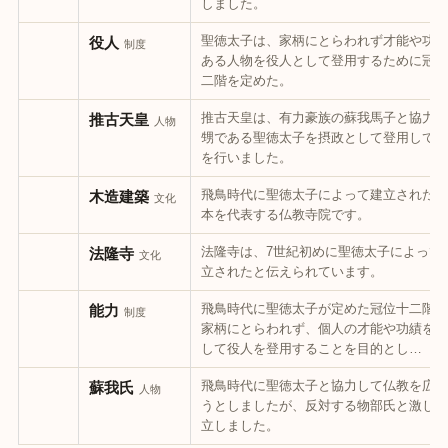
しました。
聖徳太子は、家柄にとらわれず才能や功績
役人
制度
ある人物を役人として登用するために冠位
二階を定めた。
推古天皇は、有力豪族の蘇我馬子と協力し
推古天皇
人物
甥である聖徳太子を摂政として登用して政
を行いました。
飛鳥時代に聖徳太子によって建立された、
木造建築
文化
本を代表する仏教寺院です。
法隆寺は、7世紀初めに聖徳太子によって
法隆寺
文化
立されたと伝えられています。
飛鳥時代に聖徳太子が定めた冠位十二階は
能力
制度
家柄にとらわれず、個人の才能や功績を重
して役人を登用することを目的とし…
飛鳥時代に聖徳太子と協力して仏教を広め
蘇我氏
人物
うとしましたが、反対する物部氏と激しく
立しました。