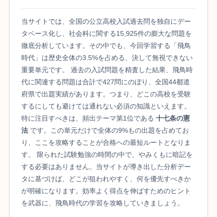
当サイトでは、全国の公立高校入試過去問を独自にデー
タベース化し、社会科に関する15,925件の膨大な問題を
徹底分析しています。その中でも、今回学習する「飛鳥
時代」は歴史全体の3.5%を占める、決して無視できない
重要単元です。 過去の入試問題を精査した結果、飛鳥時
代に関連する問題は合計で427問にのぼり、全国44都道
府県で出題実績があります。つまり、どこの高校を受験
するにしても避けては通れない必須の知識といえます。
特に注目すべきは、頻出テーマ第1位である
十七条の憲
法
です。この単元だけで全体の9%もの出題を占めてお
り、ここを攻略することが合格への最短ルートとなりま
す。 限られた試験勉強の時間の中で、やみくもに暗記を
する必要はありません。当サイトが導き出した分析デー
タに基づけば、どこが狙われやすく、何を優先すべきか
が明確になります。効率よく得点を伸ばすためのヒント
を武器に、飛鳥時代の学習を攻略していきましょう。