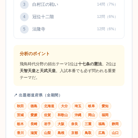
白村江の戦い
3
14問（7%）
冠位十二階
4
12問（6%）
法隆寺
5
12問（6%）
分析のポイント
飛鳥時代分野の頻出テーマ1位は
十七条の憲法
。2位は
天智天皇と天武天皇
。入試本番でも必ず問われる重要
テーマだ。
📍 出題都道府県（全期間）
秋田
徳島
北海道
大分
埼玉
岐阜
愛知
茨城
愛媛
佐賀
和歌山
沖縄
岡山
福岡
栃木
長崎
岩手
大阪
奈良
三重
福島
静岡
香川
滋賀
山梨
島根
京都
鳥取
広島
山口