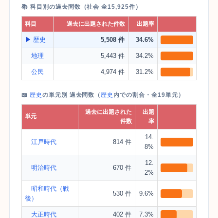
📚 科目別の過去問数（社会 全15,925件）
科目
過去に出題された件数
出題率
▶
歴史
5,508 件
34.6%
地理
5,443 件
34.2%
公民
4,974 件
31.2%
📖
歴史
の単元別 過去問数（
歴史
内での割合・全19単元）
過去に出題された
出題
単元
件数
率
14.
江戸時代
814 件
8%
12.
明治時代
670 件
2%
昭和時代（戦
530 件
9.6%
後）
大正時代
402 件
7.3%