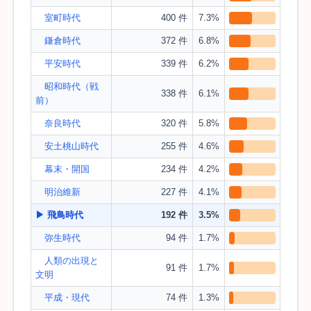
室町時代
400 件
7.3%
鎌倉時代
372 件
6.8%
平安時代
339 件
6.2%
昭和時代（戦
338 件
6.1%
前）
奈良時代
320 件
5.8%
安土桃山時代
255 件
4.6%
幕末・開国
234 件
4.2%
明治維新
227 件
4.1%
▶ 飛鳥時代
192 件
3.5%
弥生時代
94 件
1.7%
人類の出現と
91 件
1.7%
文明
平成・現代
74 件
1.3%