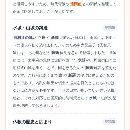
と混同しやすいため、時代背景や
遣隋使
との関係を整理して
正確に区別しておくことが大切です。
水城・山城の築造
3問出題
白村江の戦い
で
唐
や
新羅
に敗れた日本は、両国による本土
への侵攻を強く恐れました。そのため中大兄皇子（天智天
皇）は、北九州などの
防衛
体制を急いで整備しました。具体
的には、太宰府の北側に堤防を設けた
水城
や、周辺の山々に
朝鮮式山城を築くことで、国を守るための
防衛
施設を整えた
のです。これらはあくまで
唐
や
新羅
の侵攻に備えるための
ものであり、内乱の鎮圧や領土の拡大を目的としたものでは
ない点に注意が必要です。当時の日本が抱いていた強い危機
感と、それに対応した国家的な防衛策として
水城
・山城の築
造を理解しておきましょう。
仏教の歴史と広まり
2問出題