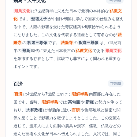
飛鳥・天平文化
10問出題
飛鳥文化
は7世紀前半に栄えた日本で最初の本格的な
仏教文
化
です。
聖徳太子
が中国や朝鮮に学んで国家の仕組みを整え
る中で、大陸の影響を受けた寺院建築や彫刻が作られるよう
になりました。この文化を代表する遺産として有名なのが
法
隆寺
の
釈迦三尊像
です。
法隆寺
の
釈迦三尊像
は、7世紀前
半の
飛鳥
時代に栄えた日本最古の
仏教文化
である
飛鳥文化
を象徴する存在として、試験でも非常によく問われる重要な
ポイントです。
百済
7問出題
百済
は4世紀から7世紀にかけて
朝鮮半島
南西部に存在した
国です。当時、
朝鮮半島
では
高句麗
や
新羅
と勢力を争って
おり、
大和政権
は地理的に近い
百済
や伽耶地域と緊密な関
係を築くことで影響力を確保しようとしました。この交流を
通じて、渡来人により鉄製の農具や漢字、儒教、仏教などの
進んだ技術や文化が日本へ伝えられました。入試では、同じ