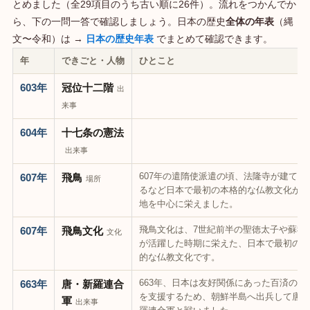
とめました（全29項目のうち古い順に26件）。流れをつかんでか
ら、下の一問一答で確認しましょう。日本の歴史
全体の年表
（縄
文〜令和）は →
日本の歴史年表
でまとめて確認できます。
年
できごと・人物
ひとこと
603年
冠位十二階
出
来事
604年
十七条の憲法
出来事
607年の遣隋使派遣の頃、法隆寺が建てら
607年
飛鳥
場所
るなど日本で最初の本格的な仏教文化がこ
地を中心に栄えました。
飛鳥文化は、7世紀前半の聖徳太子や蘇我
607年
飛鳥文化
文化
が活躍した時期に栄えた、日本で最初の本
的な仏教文化です。
663年、日本は友好関係にあった百済の復
663年
唐・新羅連合
を支援するため、朝鮮半島へ出兵して唐・
軍
出来事