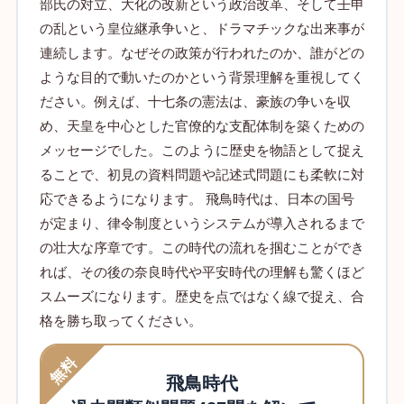
部氏の対立、大化の改新という政治改革、そして壬申
の乱という皇位継承争いと、ドラマチックな出来事が
連続します。なぜその政策が行われたのか、誰がどの
ような目的で動いたのかという背景理解を重視してく
ださい。例えば、十七条の憲法は、豪族の争いを収
め、天皇を中心とした官僚的な支配体制を築くための
メッセージでした。このように歴史を物語として捉え
ることで、初見の資料問題や記述式問題にも柔軟に対
応できるようになります。 飛鳥時代は、日本の国号
が定まり、律令制度というシステムが導入されるまで
の壮大な序章です。この時代の流れを掴むことができ
れば、その後の奈良時代や平安時代の理解も驚くほど
スムーズになります。歴史を点ではなく線で捉え、合
格を勝ち取ってください。
無料
飛鳥時代