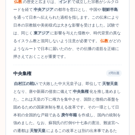
仏教
の歴史と広まりは、
インド
で成立した宗教がシルクロ
ードを経て
中央アジア
の都市を窓口とし、中国や
朝鮮半島
を通って日本へ伝えられた過程を指します。この伝来により
日本の宗教観や美術様式は大きな影響を受けました。試験で
は、同じく
東アジア
に影響を与えた儒教や、時代背景の異な
るイスラム教と混同しないよう注意が必要です。
仏教
がどの
ようなルートで日本に届いたのか、その伝播の道筋を正確に
押さえておくことが重要です。
中央集権
2問出題
白村江の戦い
で大敗した中大兄皇子は、即位して
天智天皇
となり、唐や新羅の侵攻に備えて
中央集権
化を推し進めまし
た。これは天皇の下に権力を集中させ、国防と徴税の基盤を
固めるための国家体制を整える改革です。その一環として日
本初の全国的な戸籍である
庚午年籍
を作成し、国内の統制を
強めました。なお、蘇我氏の打倒や十七条の憲法、難波宮へ
の遷都は
天智天皇
によるこの改革とは別の出来事であるた