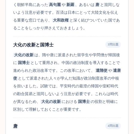
く朝鮮半島にあった
高句麗
や
新羅
、あるいは
唐
と混同しな
いよう注意が必要です。百済は日本にとって大陸文化を伝え
る重要な窓口であり、
大和政権
と深く結びついていた国であ
ることをしっかり押さえておきましょう。
大化の改新と国博士
3問出題
大化の改新
は、隋や唐に派遣された留学生や学問僧が帰国後
に
国博士
として重用され、中国の政治制度を導入することで
進められた政治改革です。この改革において、
遣隋使
や
遣唐
使
として派遣された人々が学んだ知識が政治制度改革の中核
を担いました。試験では、平安時代の最澄の帰国や室町時代
の勘合貿易と混同しないよう注意が必要です。これらは時代
が異なるため、
大化の改新
における
国博士
の役割と明確に
区別して理解しておくことが重要です。
唐
4問出題