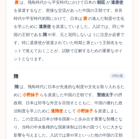
唐
は、飛鳥時代から平安時代にかけて日本の
朝廷
が
遣唐使
を派遣するなど、密接な交流があった中国の王朝です。奈良
時代や平安時代初期にかけて、日本は
唐
の進んだ制度や文化
を学ぶために
遣唐使
を派遣していました。入試では、同じ中
国の王朝である
隋
や宋、元と混同しないように注意が必要で
す。特に遣唐使が派遣されていた時期と唐という王朝名をセ
ットで覚えておくことが、試験で正解するための重要なポイ
ントとなります。
隋
3問出題
隋
は、飛鳥時代に日本が先進的な制度や文化を取り入れるた
めに
小野妹子
らを派遣した中国の王朝です。
聖徳太子
の摂
政期、日本は対等な外交を目指すとともに、中国の優れた政
治制度を学ぶために
遣隋使
として
小野妹子
を派遣しまし
た。この交流は日本が律令国家へと歩み出す重要な契機とな
り、当時の中央集権的な国家体制は日本の国づくりに大きな
影響を与えました。入試では唐や宋といった他の中国の王朝