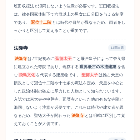
班田収授法と混同しないよう注意が必要です。班田収授法
は、律令国家体制下で六歳以上の男女に口分田を与える制度
であり、
冠位十二階
とは時代や目的が異なるため、両者をし
っかりと区別して覚えることが重要です。
法隆寺
12問出題
法隆寺
は7世紀初めに
聖徳太子
こと厩戸皇子によって奈良県
に建立された寺院であり、現存する
世界最古の木造建築
を含
む
飛鳥文化
を代表する建築物です。
聖徳太子
は推古天皇の
摂政として冠位十二階や十七条の憲法を定め、天皇を中心と
した政治体制の確立に尽力した人物として知られています。
入試では東大寺や中尊寺、延暦寺といった他の有名な寺院と
混同しないよう注意が必要です。これらは時代や建立者が異
なるため、聖徳太子が関わった
法隆寺
とは明確に区別して覚
えておくことが大切です。