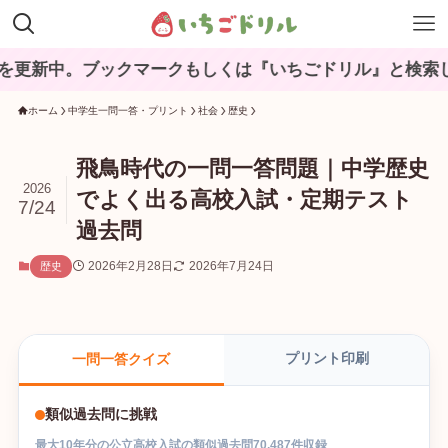
ブックマークもしくは『いちごドリル』と検索してね♪
ホーム
中学生一問一答・プリント
社会
歴史
飛鳥時代の一問一答問題｜中学歴史
2026
でよく出る高校入試・定期テスト
7/24
過去問
2026年2月28日
2026年7月24日
歴史
プリント印刷
一問一答クイズ
類似過去問に挑戦
最大
10
年分の
公立高校入試
の
類似過去問
70,487
件収録