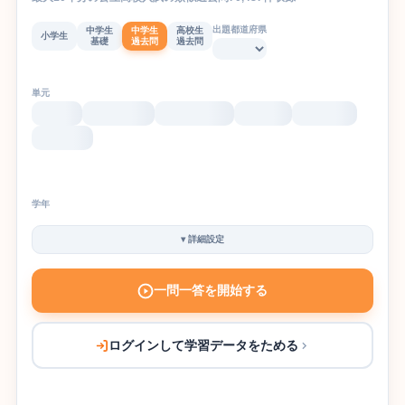
出題都道府県
中学生
中学生
高校生
小学生
基礎
過去問
過去問
単元
学年
▾
詳細設定
一問一答を開始する
ログインして学習データをためる