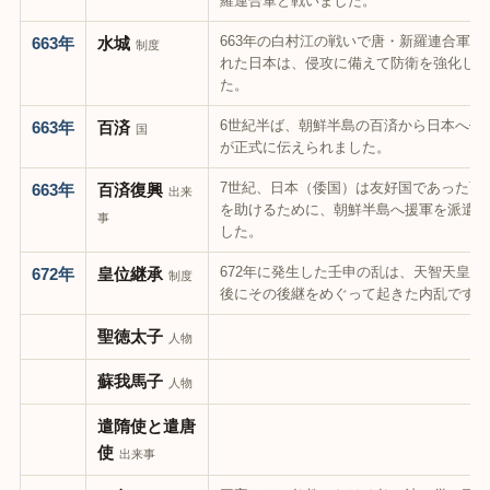
羅連合軍と戦いました。
663年の白村江の戦いで唐・新羅連合軍に
663年
水城
制度
れた日本は、侵攻に備えて防衛を強化しま
た。
6世紀半ば、朝鮮半島の百済から日本へ仏
663年
百済
国
が正式に伝えられました。
7世紀、日本（倭国）は友好国であった百
663年
百済復興
出来
を助けるために、朝鮮半島へ援軍を派遣し
事
した。
672年に発生した壬申の乱は、天智天皇の
672年
皇位継承
制度
後にその後継をめぐって起きた内乱です。
聖徳太子
人物
蘇我馬子
人物
遣隋使と遣唐
使
出来事