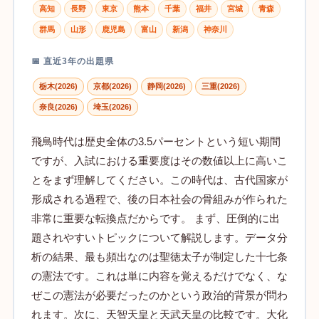
高知
長野
東京
熊本
千葉
福井
宮城
青森
群馬
山形
鹿児島
富山
新潟
神奈川
📅 直近3年の出題県
栃木(2026)
京都(2026)
静岡(2026)
三重(2026)
奈良(2026)
埼玉(2026)
飛鳥時代は歴史全体の3.5パーセントという短い期間
ですが、入試における重要度はその数値以上に高いこ
とをまず理解してください。この時代は、古代国家が
形成される過程で、後の日本社会の骨組みが作られた
非常に重要な転換点だからです。 まず、圧倒的に出
題されやすいトピックについて解説します。データ分
析の結果、最も頻出なのは聖徳太子が制定した十七条
の憲法です。これは単に内容を覚えるだけでなく、な
ぜこの憲法が必要だったのかという政治的背景が問わ
れます。次に、天智天皇と天武天皇の比較です。大化