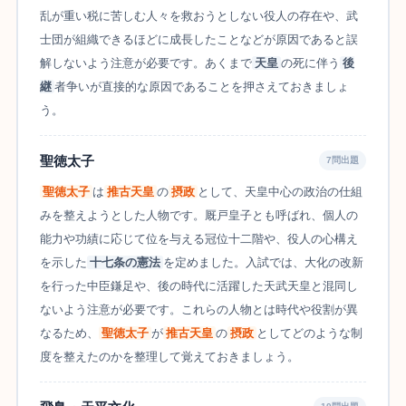
乱が重い税に苦しむ人々を救おうとしない役人の存在や、武
士団が組織できるほどに成長したことなどが原因であると誤
解しないよう注意が必要です。あくまで
天皇
の死に伴う
後
継
者争いが直接的な原因であることを押さえておきましょ
う。
聖徳太子
7問出題
聖徳太子
は
推古天皇
の
摂政
として、天皇中心の政治の仕組
みを整えようとした人物です。厩戸皇子とも呼ばれ、個人の
能力や功績に応じて位を与える冠位十二階や、役人の心構え
を示した
十七条の憲法
を定めました。入試では、大化の改新
を行った中臣鎌足や、後の時代に活躍した天武天皇と混同し
ないよう注意が必要です。これらの人物とは時代や役割が異
なるため、
聖徳太子
が
推古天皇
の
摂政
としてどのような制
度を整えたのかを整理して覚えておきましょう。