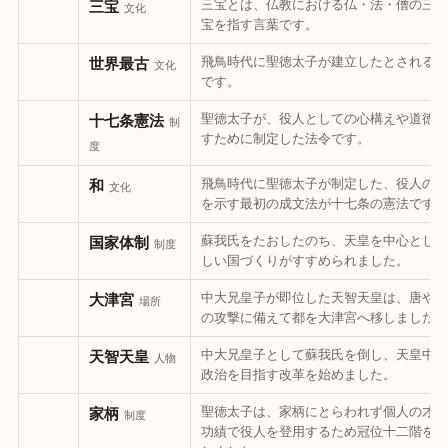
三宝とは、仏教における仏・法・僧の三つ
三宝
文化
宝を指す言葉です。
飛鳥時代に聖徳太子が建立したとされる寺
世界最古
文化
です。
聖徳太子が、役人としての心構えや道徳を
十七条憲法
制
すために制定した法令です。
度
飛鳥時代に聖徳太子が制定した、役人の心
和
文化
を示す最初の成文法が十七条の憲法です。
蘇我氏をたおしたのち、天皇を中心とした
国家体制
制度
しい国づくりがすすめられました。
中大兄皇子が即位した天智天皇は、唐や新
大津宮
場所
の攻撃に備えて都を大津宮へ移しました。
中大兄皇子として蘇我氏を倒し、天皇中心
天智天皇
人物
政治を目指す改革を始めました。
聖徳太子は、家柄にとらわれず個人の才能
家柄
制度
功績で役人を登用するため冠位十二階を制