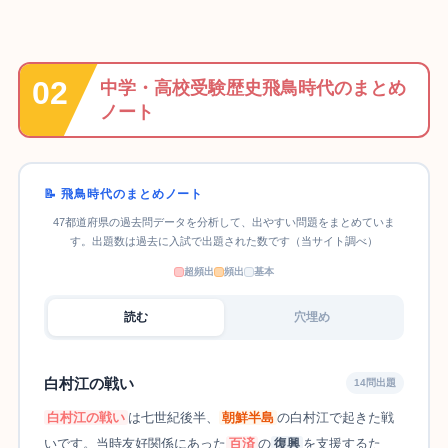
中学・高校受験歴史飛鳥時代のまとめ
ノート
📝 飛鳥時代のまとめノート
47都道府県の過去問データを分析して、出やすい問題をまとめていま
す。出題数は過去に入試で出題された数です（当サイト調べ）
超頻出
頻出
基本
読む
穴埋め
白村江の戦い
14問出題
白村江の戦い
は七世紀後半、
朝鮮半島
の白村江で起きた戦
いです。当時友好関係にあった
百済
の
復興
を支援するた