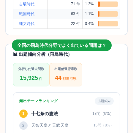
古墳時代
71 件
1.3%
戦国時代
63 件
1.1%
縄文時代
22 件
0.4%
全国の飛鳥時代分野でよく出ている問題は？
📊 出題傾向分析（飛鳥時代）
分析した過去問数
出題都道府県数
15,925
44
件
都道府県
頻出テーマランキング
出題傾向
十七条の憲法
1
17問（9%）
天智天皇と天武天皇
2
15問（8%）