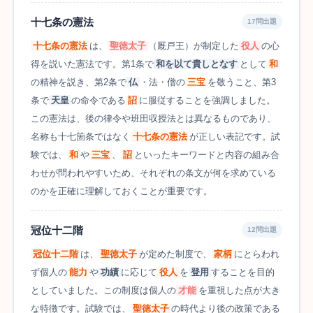
十七条の憲法
17問出題
十七条の憲法
は、
聖徳太子
（厩戸王）が制定した
役人
の心
得を説いた憲法です。第1条で
和を以て貴しとなす
として
和
の精神を説き、第2条で
仏
・法・僧の
三宝
を敬うこと、第3
条で
天皇
の命令である
詔
に服従することを強調しました。
この憲法は、後の律令や班田収授法とは異なるものであり、
名称も十七箇条ではなく
十七条の憲法
が正しい表記です。試
験では、
和
や
三宝
、
詔
といったキーワードと内容の組み合
わせが問われやすいため、それぞれの条文が何を求めている
のかを正確に理解しておくことが重要です。
冠位十二階
12問出題
冠位十二階
は、
聖徳太子
が定めた制度で、
家柄
にとらわれ
ず個人の
能力
や
功績
に応じて
役人
を
登用
することを目的
としていました。この制度は個人の
才能
を重視した点が大き
な特徴です。試験では、
聖徳太子
の時代より後の政策である