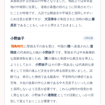
直接統治する仕組みの中枢となりました。地図上では奈良盆
地の中南部に位置し、道路が碁盤の目のように区画されてい
たことが特徴です。入試では難波京や平城京と混同しやすい
ため注意が必要ですが、
大宝律令
が制定された当時の都は
藤
原京
であることをしっかりと押さえておきましょう。
小野妹子
2問出題
飛鳥時代
に聖徳太子の命を受け、中国の
隋
へ派遣された
遣
隋使
の代表的な人物が
小野妹子
です。聖徳太子は中央集権的
な国家体制を築くため、
隋
の優れた制度や仏教文化を導入し
ようとしており、
小野妹子
はその第一回あるいは代表的な使
者として大陸の進んだ文化を持ち帰る役割を担いました。試
験では、来日した僧侶である鑑真や、平安時代の僧侶である
空海、大化の改新の中心人物である中大兄皇子といった人物
と混同しないよう注意が必要です。これらは時代や役割が全
く異なるため、小野妹子の
遣隋使
としての活動としっかり区
別して覚えておくことが重要です。