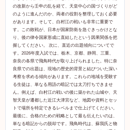
の改新から壬申の乱を経て、天皇中心の国づくりがど
のように進んだのか、両者の役割を整理しておく必要
があります。そして、白村江の戦いも非常に重要で
す。この敗戦が、日本が国家防衛を急ぐきっかけとな
り、後の律令国家形成に直結したという因果関係を把
握してください。 次に、直近の出題傾向についてで
す。2026年度入試では、栃木、京都、静岡、三重、
奈良の各県で飛鳥時代が取り上げられました。特に奈
良県での出題は、現地の歴史的背景と結びついた深い
考察を求める傾向があります。これらの地域を受験す
る生徒は、単なる用語の暗記では太刀打ちできませ
ん。例えば、白村江の戦いの後に築かれた山城や、天
智天皇が遷都した近江大津宮など、地図や資料とセッ
トで場所を特定できるレベルまで仕上げてください。
最後に、合格のための戦略として最も伝えたいのは、
単なる暗記からの脱却です。飛鳥時代は、蘇我氏と物