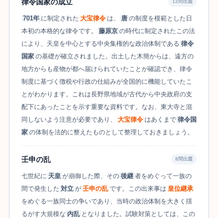
律令国家の成立
12問出題
701年
に制定された
大宝律令
は、
唐
の制度を模範とした日
本初の本格的な律令です。
藤原京
の時代に制定されたこの法
により、天皇を中心とする中央集権的な政治体制である
律令
国家
の基礎が確立されました。出土した木簡からは、遠方の
地方からも産物が都へ届けられていたことが確認でき、律令
制度に基づく徴税や行政の仕組みが全国的に機能していたこ
とがわかります。これは長野県地域が古代から中央政府の支
配下にあったことを示す重要な資料です。なお、東大寺と混
同しないよう注意が必要であり、
大宝律令
はあくまで
律令国
家
の体制を法的に整えたものとして整理しておきましょう。
壬申の乱
8問出題
七世紀に
天皇
が崩御した際、その
後継
者をめぐって一族の
間で発生した
対立
が
壬申の乱
です。この出来事は
皇位継承
をめぐる一族同士の争いであり、当時の政治体制を大きく揺
るがす大規模な
内乱
となりました。試験対策としては、この