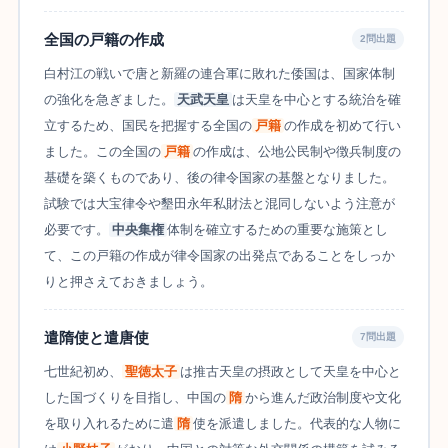
全国の戸籍の作成
2問出題
白村江の戦いで唐と新羅の連合軍に敗れた倭国は、国家体制
の強化を急ぎました。
天武天皇
は天皇を中心とする統治を確
立するため、国民を把握する全国の
戸籍
の作成を初めて行い
ました。この全国の
戸籍
の作成は、公地公民制や徴兵制度の
基礎を築くものであり、後の律令国家の基盤となりました。
試験では大宝律令や墾田永年私財法と混同しないよう注意が
必要です。
中央集権
体制を確立するための重要な施策とし
て、この戸籍の作成が律令国家の出発点であることをしっか
りと押さえておきましょう。
遣隋使と遣唐使
7問出題
七世紀初め、
聖徳太子
は推古天皇の摂政として天皇を中心と
した国づくりを目指し、中国の
隋
から進んだ政治制度や文化
を取り入れるために遣
隋
使を派遣しました。代表的な人物に