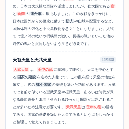
め、日本は大規模な軍隊を派遣しましたが、強大国である
唐
と
新羅
の
連合軍
に敗北しました。この敗戦をきっかけに、
日本は国外からの侵攻に備えて
防人
や山城を配置するなど、
国防体制の強化と中央集権化を急ぐことになりました。入試
では壇ノ浦の戦いや桶狭間の戦い、長篠の戦いといった他の
時代の戦いと混同しないよう注意が必要です。
天智天皇と天武天皇
15問出題
天武天皇
は、
壬申の乱
に勝利して即位し、天皇を中心とす
る
国家の建設
を進めた人物です。この乱を経て天皇の地位を
確立し、後の
律令国家
の基礎を築いた功績があります。入試
では名前が似ている聖武天皇や桓武天皇、あるいは時代が異
なる藤原道長と混同させられるひっかけ問題が出題されるこ
とが多いため注意が必要です。
天武天皇
は
壬申の乱
の勝者
であり、国家の基礎を築いた天皇であるという点をしっかり
と整理して覚えておきましょう。