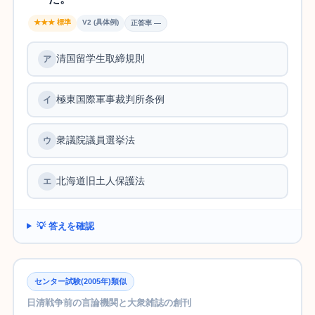
★★★ 標準
V2 (具体例)
正答率 —
清国留学生取締規則
極東国際軍事裁判所条例
衆議院議員選挙法
北海道旧土人保護法
💡 答えを確認
センター試験(2005年)類似
日清戦争前の言論機関と大衆雑誌の創刊