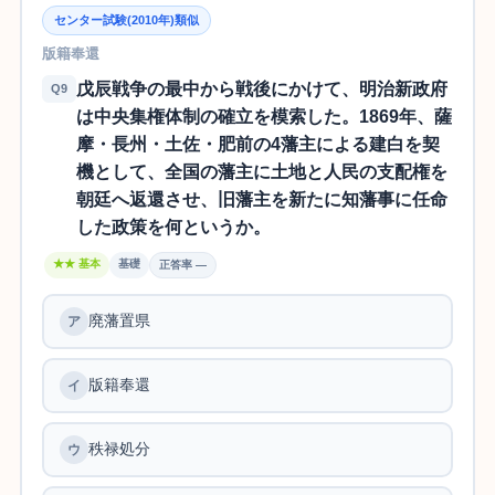
センター試験(2010年)類似
版籍奉還
戊辰戦争の最中から戦後にかけて、明治新政府
Q9
は中央集権体制の確立を模索した。1869年、薩
摩・長州・土佐・肥前の4藩主による建白を契
機として、全国の藩主に土地と人民の支配権を
朝廷へ返還させ、旧藩主を新たに知藩事に任命
した政策を何というか。
★★ 基本
基礎
正答率 —
廃藩置県
版籍奉還
秩禄処分