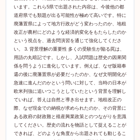
います。これら5県で出題された内容は、今後他の都
道府県でも類題が出る可能性が極めて高いです。特に
廃藩置県によって地方行政がどう変わったのか、地租
改正が農村にどのような経済的変化をもたらしたのか
という視点を、過去問演習を通じて強化してくださ
い。 3. 背景理解の重要性 多くの受験生が陥る罠は、
用語の丸暗記です。しかし、入試問題は歴史の因果関
係を問うように進化しています。例えば、なぜ版籍奉
還の後に廃藩置県が必要だったのか、なぜ文明開化が
急速に進んだのかという問いに対して、当時の日本が
欧米列強に追いつこうとしていたという背景を理解し
ていれば、答えは自然と導き出せます。地租改正の
際、なぜ現金での納税が求められたのか、その背景に
ある政府の財政難と殖産興業政策とのつながりを意識
してください。歴史の流れを物語として捉えることが
できれば、どのような角度から出題されても動じるこ