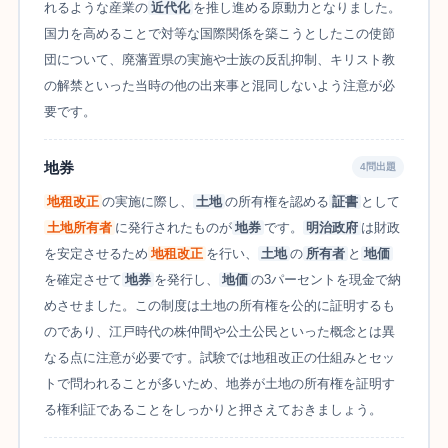
れるような産業の
近代化
を推し進める原動力となりました。
国力を高めることで対等な国際関係を築こうとしたこの使節
団について、廃藩置県の実施や士族の反乱抑制、キリスト教
の解禁といった当時の他の出来事と混同しないよう注意が必
要です。
地券
4問出題
地租改正
の実施に際し、
土地
の所有権を認める
証書
として
土地所有者
に発行されたものが
地券
です。
明治政府
は財政
を安定させるため
地租改正
を行い、
土地
の
所有者
と
地価
を確定させて
地券
を発行し、
地価
の3パーセントを現金で納
めさせました。この制度は土地の所有権を公的に証明するも
のであり、江戸時代の株仲間や公土公民といった概念とは異
なる点に注意が必要です。試験では地租改正の仕組みとセッ
トで問われることが多いため、地券が土地の所有権を証明す
る権利証であることをしっかりと押さえておきましょう。