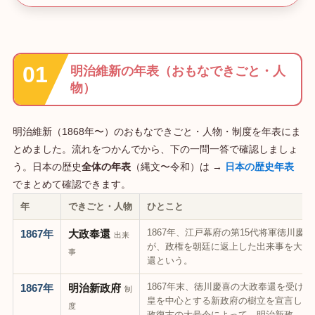
明治維新の年表（おもなできごと・人
物）
明治維新（1868年〜）のおもなできごと・人物・制度を年表にま
とめました。流れをつかんでから、下の一問一答で確認しましょ
う。日本の歴史
全体の年表
（縄文〜令和）は →
日本の歴史年表
でまとめて確認できます。
年
できごと・人物
ひとこと
1867年、江戸幕府の第15代将軍徳川慶喜
1867年
大政奉還
出来
が、政権を朝廷に返上した出来事を大政
事
還という。
1867年末、徳川慶喜の大政奉還を受け、
1867年
明治新政府
制
皇を中心とする新政府の樹立を宣言した
度
政復古の大号令によって、明治新政…