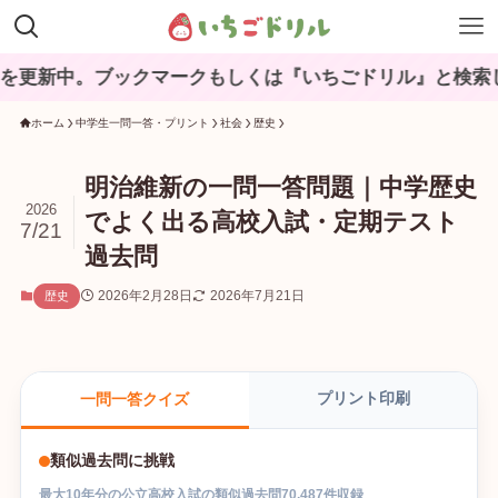
ブックマークもしくは『いちごドリル』と検索してね♪
ホーム
中学生一問一答・プリント
社会
歴史
明治維新の一問一答問題｜中学歴史
2026
でよく出る高校入試・定期テスト
7/21
過去問
2026年2月28日
2026年7月21日
歴史
プリント印刷
一問一答クイズ
類似過去問に挑戦
最大
10
年分の
公立高校入試
の
類似過去問
70,487
件収録