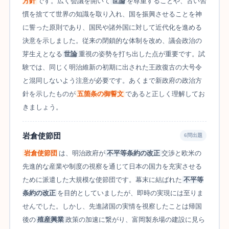
方針
です。広く会議を開いて
世論
を尊重することや、古い習
慣を捨てて世界の知識を取り入れ、国を振興させることを神
に誓った原則であり、国民や諸外国に対して近代化を進める
決意を示しました。従来の閉鎖的な体制を改め、議会政治の
芽生えとなる
世論
重視の姿勢を打ち出した点が重要です。試
験では、同じく明治維新の初期に出された王政復古の大号令
と混同しないよう注意が必要です。あくまで新政府の政治方
針を示したものが
五箇条の御誓文
であると正しく理解してお
きましょう。
岩倉使節団
6問出題
岩倉使節団
は、明治政府が
不平等条約の改正
交渉と欧米の
先進的な産業や制度の視察を通じて日本の国力を充実させる
ために派遣した大規模な使節団です。幕末に結ばれた
不平等
条約の改正
を目的としていましたが、即時の実現には至りま
せんでした。しかし、先進諸国の実情を視察したことは帰国
後の
殖産興業
政策の加速に繋がり、富岡製糸場の建設に見ら