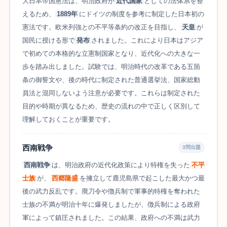
大日本帝国憲法は、明治政府が
近代国家
としての法体系を整
えるため、
1889年
にドイツの制度を参考に制定した日本初の
憲法です。欧米列強との不平等条約の改正を目指し、
天皇
が
国民に授ける形で
発布
されました。これにより日本はアジア
で初めての本格的な立憲制国家となり、近代化への大きな一
歩を踏み出しました。試験では、明治時代の改革である五箇
条の御誓文や、後の時代に制定された普通選挙法、国家総動
員法と混同しないよう注意が必要です。これらは制定された
目的や時期が異なるため、歴史の流れの中で正しく区別して
理解しておくことが重要です。
西南戦争
3問出題
西南戦争
は、明治政府の近代化政策により特権を失った
不平
士族
が、
西郷隆盛
を擁立して鹿児島県で起こした最大かつ最
後の武力反乱です。廃刀令や徴兵制で軍事的特権を奪われた
士族の不満が明治十年に爆発しましたが、徴兵制による政府
軍によって鎮圧されました。この結果、政府への不満は武力