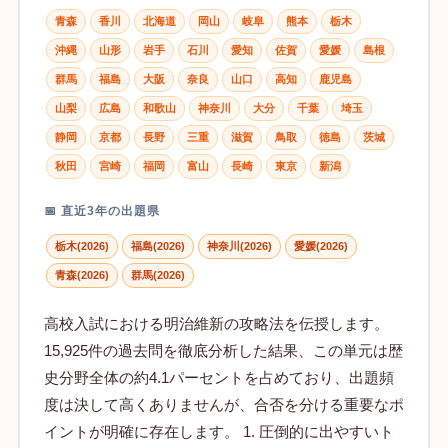
青森
香川
北海道
岡山
岐阜
熊本
栃木
沖縄
山形
岩手
石川
愛知
佐賀
愛媛
島根
群馬
福島
大阪
奈良
山口
高知
鹿児島
山梨
広島
和歌山
神奈川
大分
千葉
埼玉
静岡
京都
長野
三重
滋賀
鳥取
徳島
茨城
秋田
宮崎
福岡
富山
長崎
東京
新潟
📅 直近3年の出題県
栃木(2026)
福島(2026)
神奈川(2026)
愛媛(2026)
青森(2026)
群馬(2026)
高校入試における明治維新の攻略法を伝授します。
15,925件の過去問を徹底分析した結果、この単元は歴
史分野全体の約4.1パーセントを占めており、出題頻
度は決して高くありませんが、合否を分ける重要なポ
イントが明確に存在します。 1. 圧倒的に出やすいト