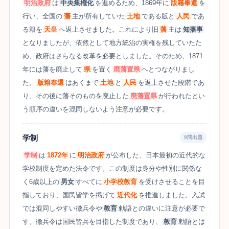
明治政府
は
中央集権化
を進めるため、1869年に
版籍奉還
を
行い、全国の
藩
主が所有していた
土地
である版と
人民
であ
る籍を
天皇
へ返上させました。これにより旧
藩
主は
知藩事
となりましたが、依然として地方統治の実権を残していたた
め、政府はさらなる改革を必要としました。そのため、1871
年には藩を廃止して
県
を置く
廃藩置県
へとつながりまし
た。
版籍奉還
はあくまで
土地
と
人民
を返上させた段階であ
り、その後に藩そのものを廃止した
廃藩置県
が行われたとい
う順序の違いを混同しないよう注意が必要です。
学制
9問出題
学制
は
1872年
に
明治政府
が公布した、日本最初の近代的な
学校制度を定めた法令です。この制度は身分や性別に関係な
く6歳以上の
男女
すべてに
小学校教育
を受けさせることを目
指しており、国民皆学を掲げて
近代化
を推進しました。入試
では混同しやすい徴兵令や
教育
勅語との違いに注意が必要で
す。徴兵令は国民皆兵を目指した制度であり、
教育
勅語とは