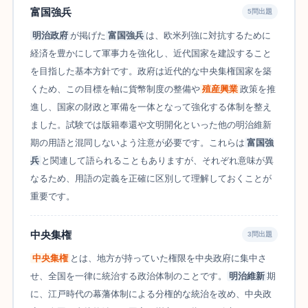
富国強兵
5問出題
明治政府
が掲げた
富国強兵
は、欧米列強に対抗するために
経済を豊かにして軍事力を強化し、近代国家を建設すること
を目指した基本方針です。政府は近代的な中央集権国家を築
くため、この目標を軸に貨幣制度の整備や
殖産興業
政策を推
進し、国家の財政と軍備を一体となって強化する体制を整え
ました。試験では版籍奉還や文明開化といった他の明治維新
期の用語と混同しないよう注意が必要です。これらは
富国強
兵
と関連して語られることもありますが、それぞれ意味が異
なるため、用語の定義を正確に区別して理解しておくことが
重要です。
中央集権
3問出題
中央集権
とは、地方が持っていた権限を中央政府に集中さ
せ、全国を一律に統治する政治体制のことです。
明治維新
期
に、江戸時代の幕藩体制による分権的な統治を改め、中央政