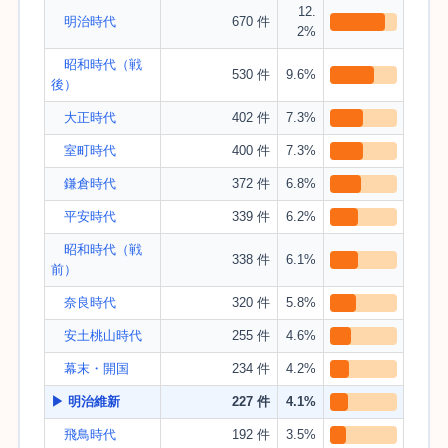
12.
明治時代
670 件
2%
昭和時代（戦
530 件
9.6%
後）
大正時代
402 件
7.3%
室町時代
400 件
7.3%
鎌倉時代
372 件
6.8%
平安時代
339 件
6.2%
昭和時代（戦
338 件
6.1%
前）
奈良時代
320 件
5.8%
安土桃山時代
255 件
4.6%
幕末・開国
234 件
4.2%
▶ 明治維新
227 件
4.1%
飛鳥時代
192 件
3.5%