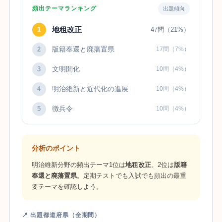
頻出テーマランキング
出題傾向
地租改正
1
47問（21%）
版籍奉還と廃藩置県
2
17問（7%）
文明開化
3
10問（4%）
明治維新と近代化の進展
4
10問（4%）
徴兵令
5
10問（4%）
分析のポイント
明治維新分野の頻出テーマ1位は
地租改正
。2位は
版籍
奉還と廃藩置県
。定期テストでも入試でも頻出の最重
要テーマを確認しよう。
📍 出題都道府県（全期間）