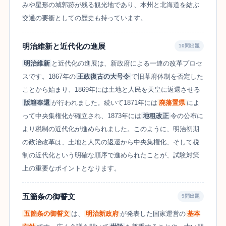
みや星形の城郭跡が残る観光地であり、本州と北海道を結ぶ
交通の要衝としての歴史も持っています。
明治維新と近代化の進展
10問出題
明治維新
と近代化の進展は、新政府による一連の改革プロセ
スです。1867年の
王政復古の大号令
で旧幕府体制を否定した
ことから始まり、1869年には土地と人民を天皇に返還させる
版籍奉還
が行われました。続いて1871年には
廃藩置県
によ
って中央集権化が確立され、1873年には
地租改正
令の公布に
より税制の近代化が進められました。このように、明治初期
の政治改革は、土地と人民の返還から中央集権化、そして税
制の近代化という明確な順序で進められたことが、試験対策
上の重要なポイントとなります。
五箇条の御誓文
9問出題
五箇条の御誓文
は、
明治新政府
が発表した国家運営の
基本