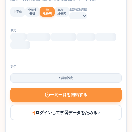
出題都道府県
中学生
中学生
高校生
小学生
基礎
過去問
過去問
単元
学年
▾
詳細設定
一問一答を開始する
ログインして学習データをためる