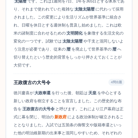
太陽暦
です。これは1週間を7日、1年を365日とする体系であ
り、それまで使われていた複雑な
太陰太陽暦
に代わって採用
されました。この変更により生活リズムが世界基準に統合さ
れ、日曜を休日とする週休制も普及し始めました。これは欧
米の諸制度に合わせるための
文明開化
を象徴する生活文化の
変化の一つです。試験では
太陰太陽暦
や干支と混同しないよ
う注意が必要であり、従来の
暦
を廃止して世界基準の
暦
へ
切り替えたという歴史的背景をしっかり押さえておくことが
大切です。
王政復古の大号令
4問出題
徳川慶喜が
大政奉還
を行った後、朝廷は
天皇
を中心とする
新しい政府を樹立することを宣言しました。この歴史的な布
告を
王政復古の大号令
と呼びます。これにより江戸幕府は正
式に幕を閉じ、明治の
新政府
による政治体制が確立されるこ
ととなりました。入試では五箇条の御誓文や版籍奉還といっ
た他の明治維新期の出来事と混同しやすいため、それぞれの