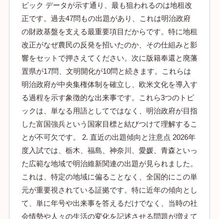
ピック データが示す通り、最も狙われるのは地租改
正です。過去47問もの出題があり、これは明治政府
の財政基盤を支える最重要項目だからです。特に地租
改正がなぜ農民の反発を招いたのか、その仕組みと影
響をセットで押さえてください。次に版籍奉還と廃藩
置県が17問、文明開化が10問と続きます。これらは
明治政府が中央集権体制を確立し、欧米文化を導入す
る過程を示す象徴的な出来事です。これら3つのトピ
ックは、単なる用語としてではなく、明治政府が目指
した富国強兵という国家目標と結びつけて理解するこ
とが不可欠です。 2. 直近の出題傾向と注意点 2026年
度入試では、栃木、福島、神奈川、愛媛、青森といっ
た広範な地域で明治維新関連の出題が見られました。
これは、特定の地域に偏ることなく、全国的にこの単
元が重要視されている証拠です。特に近年の傾向とし
て、単に年号や出来事を答えるだけでなく、当時の社
会情勢や人々の生活の変化を記述させる問題が増えて