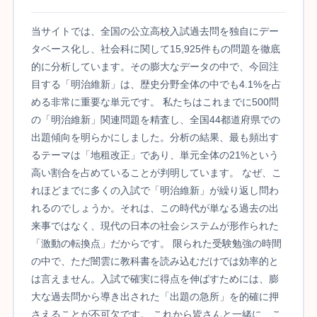
当サイトでは、全国の公立高校入試過去問を独自にデー
タベース化し、社会科に関して15,925件もの問題を徹底
的に分析しています。その膨大なデータの中で、今回注
目する「明治維新」は、歴史分野全体の中でも4.1%を占
める非常に重要な単元です。 私たちはこれまでに500問
の「明治維新」関連問題を精査し、全国44都道府県での
出題傾向を明らかにしました。分析の結果、最も頻出す
るテーマは「地租改正」であり、単元全体の21%という
高い割合を占めていることが判明しています。 なぜ、こ
れほどまでに多くの入試で「明治維新」が繰り返し問わ
れるのでしょうか。それは、この時代が単なる過去の出
来事ではなく、現代の日本の社会システムが形作られた
「激動の転換点」だからです。 限られた受験勉強の時間
の中で、ただ闇雲に教科書を読み込むだけでは効率的と
は言えません。入試で確実に得点を伸ばすためには、膨
大な過去問から導き出された「出題の急所」を的確に押
さえることが不可欠です。 これから皆さんと一緒に、こ