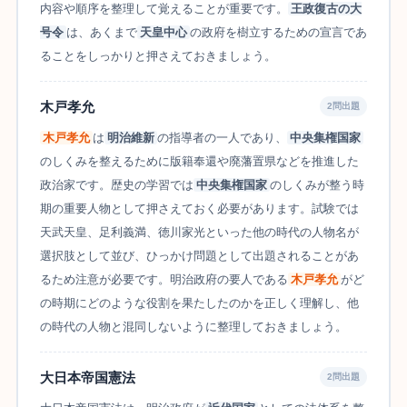
内容や順序を整理して覚えることが重要です。
王政復古の大
号令
は、あくまで
天皇中心
の政府を樹立するための宣言であ
ることをしっかりと押さえておきましょう。
木戸孝允
2問出題
木戸孝允
は
明治維新
の指導者の一人であり、
中央集権国家
のしくみを整えるために版籍奉還や廃藩置県などを推進した
政治家です。歴史の学習では
中央集権国家
のしくみが整う時
期の重要人物として押さえておく必要があります。試験では
天武天皇、足利義満、徳川家光といった他の時代の人物名が
選択肢として並び、ひっかけ問題として出題されることがあ
るため注意が必要です。明治政府の要人である
木戸孝允
がど
の時期にどのような役割を果たしたのかを正しく理解し、他
の時代の人物と混同しないように整理しておきましょう。
大日本帝国憲法
2問出題