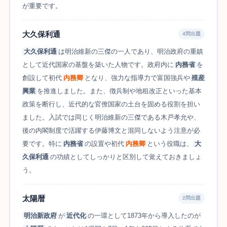
が重要です。
大久保利通
4問出題
大久保利通
は明治維新の三傑の一人であり、明治政府の重鎮
として近代国家の基盤を築いた人物です。政府内に
内務省
を
創設して初代
内務卿
となり、強力な指導力で富国強兵や
殖産
興業
を推進しました。また、徴兵制や地租改正といった基本
政策を断行し、近代的な官僚国家の土台を固める役割を担い
ました。入試では同じく明治維新の三傑である木戸孝允や、
後の内閣制度で活躍する伊藤博文と混同しないよう注意が必
要です。特に
内務省
の設置や初代
内務卿
という役職は、
大
久保利通
の功績としてしっかりと区別して覚えておきましょ
う。
太陽暦
2問出題
明治新政府
が
近代化
の一環として1873年から導入したのが