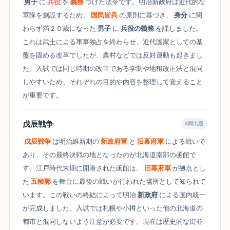
男子
に
兵役
を
義務
づけた法令です。明治新政府は近代的な
軍隊を創設するため、
国民皆兵
の原則に基づき、
身分
に関
わらず満２０歳になった
男子
に
兵役の義務
を課しました。
これは武士による軍事独占を終わらせ、近代国家としての基
盤を固める改革でしたが、農村などでは反対運動も起きまし
た。入試では同じ時期の改革である学制や地租改正法と混同
しやすいため、それぞれの目的や内容を整理して覚えること
が重要です。
戊辰戦争
9問出題
戊辰戦争
は明治維新期の
新政府軍
と
旧幕府軍
による戦いで
あり、その最終決戦の地となったのが北海道南部の函館で
す。江戸時代末期に開港された函館は、
旧幕府軍
が拠点とし
た
五稜郭
を舞台に最後の戦いが行われた場所として知られて
います。この戦いの終結によって明治
新政府
による国内統一
が完成しました。入試では札幌や小樽といった他の北海道の
都市と混同しないよう注意が必要です。現在は歴史的な街並