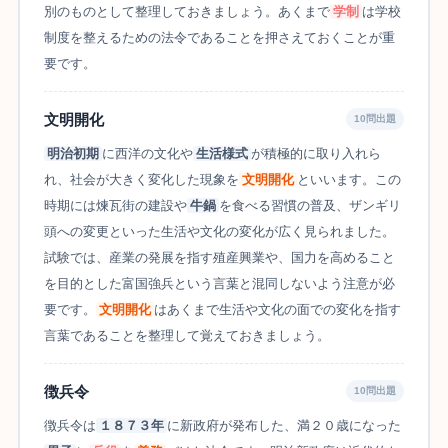
別のものとして整理しておきましょう。あくまで
学制
は学校
制度を整えるための法令であることを押さえておくことが重
要です。
文明開化
10問出題
明治初期
に西洋の文化や
生活様式
が積極的に取り入れら
れ、社会が大きく変化した現象を
文明開化
といいます。この
時期には煉瓦街の建設や
牛鍋
を食べる習慣の普及、ザンギリ
頭への変更といった生活や文化の変化が広く見られました。
試験では、産業の発展を指す殖産興業や、国力を高めること
を目的とした富国強兵という言葉と混同しないよう注意が必
要です。
文明開化
はあくまで生活や文化の面での変化を指す
言葉であることを整理して覚えておきましょう。
徴兵令
10問出題
徴兵令は
１８７３年
に新政府が発布した、満２０歳になった