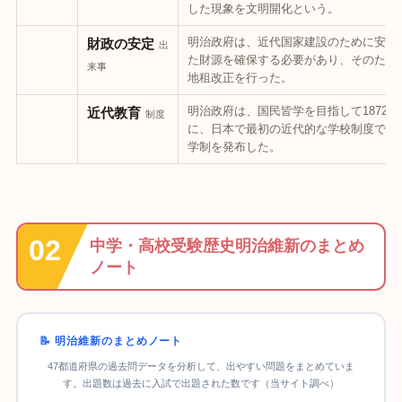
した現象を文明開化という。
明治政府は、近代国家建設のために安定
財政の安定
出
た財源を確保する必要があり、そのため
来事
地租改正を行った。
明治政府は、国民皆学を目指して1872年
近代教育
制度
に、日本で最初の近代的な学校制度であ
学制を発布した。
中学・高校受験歴史明治維新のまとめ
ノート
📝 明治維新のまとめノート
47都道府県の過去問データを分析して、出やすい問題をまとめていま
す。出題数は過去に入試で出題された数です（当サイト調べ）