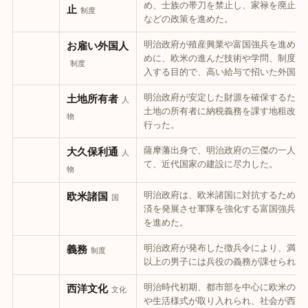
め、士族の帯刀を禁止し、家禄を廃止す
止
制度
などの政策を進めた。
明治政府が殖産興業や富国強兵を進める
お雇い外国人
めに、欧米の進んだ技術や学問、制度を
制度
入する目的で、高い給与で招いた外国人
明治政府が安定した財源を確保するため
土地所有者
人
土地の所有者に納税義務を課す地租改正
物
行った。
薩摩藩出身で、明治政府の三傑の一人と
大久保利通
人
て、近代国家の建設に尽力した。
物
明治政府は、欧米諸国に対抗するため、
欧米諸国
国
済を発展させ軍隊を強化する富国強兵政
を進めた。
明治政府が発布した徴兵令により、満20
義務
制度
以上の男子には兵役の義務が課せられた
明治時代初期、都市部を中心に欧米の文
西洋文化
文化
や生活様式が取り入れられ、社会が西洋