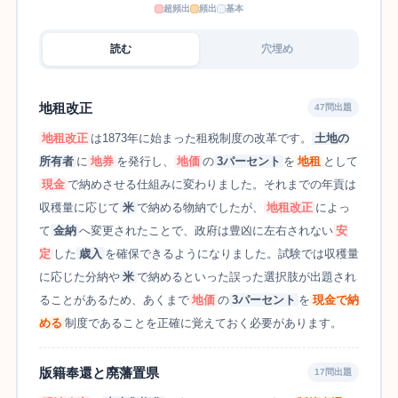
超頻出
頻出
基本
読む
穴埋め
地租改正
47問出題
地租改正
は1873年に始まった租税制度の改革です。
土地の
所有者
に
地券
を発行し、
地価
の
3パーセント
を
地租
として
現金
で納めさせる仕組みに変わりました。それまでの年貢は
収穫量に応じて
米
で納める物納でしたが、
地租改正
によっ
て
金納
へ変更されたことで、政府は豊凶に左右されない
安
定
した
歳入
を確保できるようになりました。試験では収穫量
に応じた分納や
米
で納めるといった誤った選択肢が出題され
ることがあるため、あくまで
地価
の
3パーセント
を
現金で納
める
制度であることを正確に覚えておく必要があります。
版籍奉還と廃藩置県
17問出題