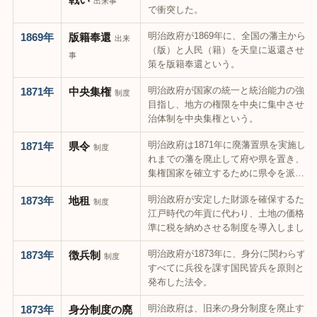
出来事
で衝突した。
明治政府が1869年に、全国の藩主から土
1869年
版籍奉還
出来
（版）と人民（籍）を天皇に返還させた
事
策を版籍奉還という。
明治政府が国家の統一と統治能力の強化
1871年
中央集権
制度
目指し、地方の権限を中央に集中させた
治体制を中央集権という。
明治政府は1871年に廃藩置県を実施し、
1871年
県令
制度
れまでの藩を廃止して府や県を置き、中
集権国家を確立するために県令を派…
明治政府が安定した財源を確保するため
1873年
地租
制度
江戸時代の年貢に代わり、土地の価格を
準に税を納めさせる制度を導入しました
明治政府が1873年に、身分に関わらず国
1873年
徴兵制
制度
すべてに兵役を課す国民皆兵を原則とし
発布した法令。
明治政府は、旧来の身分制度を廃止する
1873年
身分制度の廃