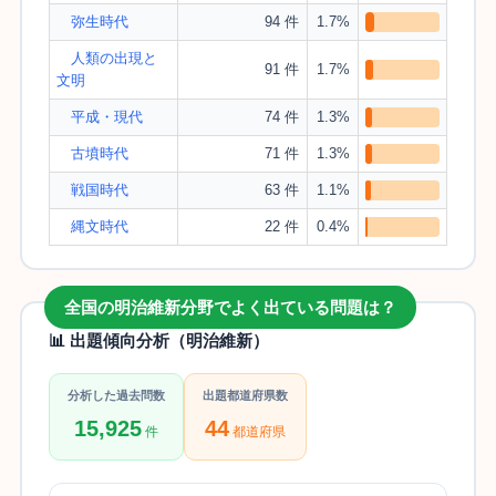
弥生時代
94 件
1.7%
人類の出現と
91 件
1.7%
文明
平成・現代
74 件
1.3%
古墳時代
71 件
1.3%
戦国時代
63 件
1.1%
縄文時代
22 件
0.4%
全国の明治維新分野でよく出ている問題は？
📊 出題傾向分析（明治維新）
分析した過去問数
出題都道府県数
15,925
44
件
都道府県