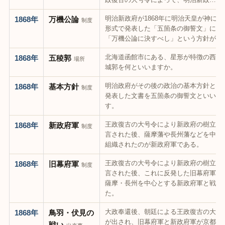
明治新政府が1868年に明治天皇が神に誓
1868年
万機公論
制度
形式で発表した「五箇条の御誓文」に、
「万機公論に決すべし」という方針が…
北海道函館市にある、星形が特徴の西洋
1868年
五稜郭
場所
城郭を何といいますか。
明治政府がその後の政治の基本方針とし
1868年
基本方針
制度
発表した文書を五箇条の御誓文といいま
す。
王政復古の大号令により新政府の樹立が
1868年
新政府軍
制度
言された後、薩摩藩や長州藩などを中心
組織されたのが新政府軍である。
王政復古の大号令により新政府の樹立が
1868年
旧幕府軍
制度
言された後、これに反発した旧幕府軍は
薩摩・長州を中心とする新政府軍と戦っ
た。
大政奉還後、朝廷による王政復古の大号
1868年
鳥羽・伏見の
が出され、旧幕府軍と新政府軍が京都近
戦い