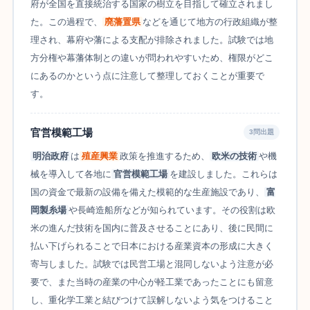
府が全国を直接統治する国家の樹立を目指して確立されまし
た。この過程で、
廃藩置県
などを通じて地方の行政組織が整
理され、幕府や藩による支配が排除されました。試験では地
方分権や幕藩体制との違いが問われやすいため、権限がどこ
にあるのかという点に注意して整理しておくことが重要で
す。
官営模範工場
3問出題
明治政府
は
殖産興業
政策を推進するため、
欧米の技術
や機
械を導入して各地に
官営模範工場
を建設しました。これらは
国の資金で最新の設備を備えた模範的な生産施設であり、
富
岡製糸場
や長崎造船所などが知られています。その役割は欧
米の進んだ技術を国内に普及させることにあり、後に民間に
払い下げられることで日本における産業資本の形成に大きく
寄与しました。試験では民営工場と混同しないよう注意が必
要で、また当時の産業の中心が軽工業であったことにも留意
し、重化学工業と結びつけて誤解しないよう気をつけること