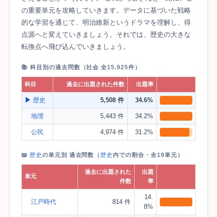
の重要単元を攻略していきます。データに基づいた戦略
的な学習を通じて、明治維新というドラマを理解し、得
点源へと変えていきましょう。それでは、歴史の大きな
転換点へ飛び込んでいきましょう。
📚 科目別の過去問数（社会 全15,925件）
科目
過去に出題された件数
出題率
▶
歴史
5,508 件
34.6%
地理
5,443 件
34.2%
公民
4,974 件
31.2%
📖
歴史
の単元別 過去問数（
歴史
内での割合・全19単元）
過去に出題された
出題
単元
件数
率
14.
江戸時代
814 件
8%