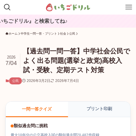
毎月
ホーム
中学生一問一答・プリント
社会
公民
【過去問一問一答】中学社会公民で
2026
よく出る問題(選挙と政党)高校入
7/04
試・受験、定期テスト対策
2026年3月2日
2026年7月4日
公民
プリント印刷
一問一答クイズ
類似過去問に挑戦
最大
10
年分の
公立高校入試
の
類似過去問
70,487
件収録