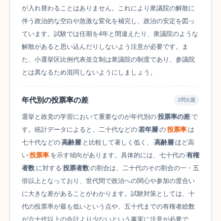
が入れ替わることはありません。これにより衆議院の解散に
伴う政治的な空白や急激な変化を補完し、政治の安定を図っ
ています。試験では任期を4年と間違えたり、衆議院のような
解散があると思い込んだりしないよう注意が必要です。ま
た、小選挙区比例代表並立制は衆議院の制度であり、参議院
とは異なるため混同しないようにしましょう。
年代別の投票率の差
3問出題
選挙と政党の学習において重要なのが年代別の
投票率の差
で
す。統計データによると、二十代などの
若年層
の
投票率
は
七十代などの
高齢層
と比較して著しく低く、
高齢層
ほど高
い
投票率
を示す傾向があります。具体的には、七十代の
有権
者数
に対する
投票者数
の割合は、二十代のその割合の一・五
倍以上となっており、世代間で政治への関心や参加の度合い
に大きな差があることがわかります。試験対策としては、十
代の投票率が最も低いという点や、五十代までの有権者総数
が六十代以上の合計より少ないという事実に注意が必要で