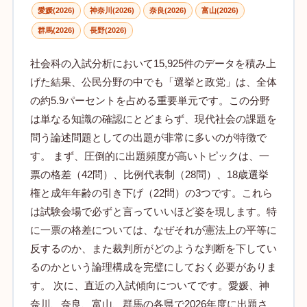
愛媛(2026)
神奈川(2026)
奈良(2026)
富山(2026)
群馬(2026)
長野(2026)
社会科の入試分析において15,925件のデータを積み上
げた結果、公民分野の中でも「選挙と政党」は、全体
の約5.9パーセントを占める重要単元です。この分野
は単なる知識の確認にとどまらず、現代社会の課題を
問う論述問題としての出題が非常に多いのが特徴で
す。 まず、圧倒的に出題頻度が高いトピックは、一
票の格差（42問）、比例代表制（28問）、18歳選挙
権と成年年齢の引き下げ（22問）の3つです。これら
は試験会場で必ずと言っていいほど姿を現します。特
に一票の格差については、なぜそれが憲法上の平等に
反するのか、また裁判所がどのような判断を下してい
るのかという論理構成を完璧にしておく必要がありま
す。 次に、直近の入試傾向についてです。愛媛、神
奈川、奈良、富山、群馬の各県で2026年度に出題さ