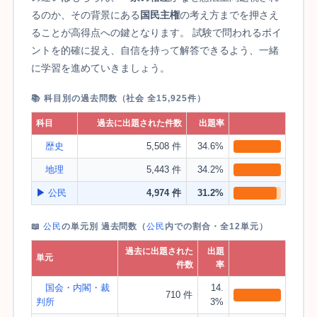
るのか、その背景にある
国民主権
の考え方までを押さえ
ることが高得点への鍵となります。 試験で問われるポイ
ントを的確に捉え、自信を持って解答できるよう、一緒
に学習を進めていきましょう。
📚 科目別の過去問数（社会 全15,925件）
科目
過去に出題された件数
出題率
歴史
5,508 件
34.6%
地理
5,443 件
34.2%
▶
公民
4,974 件
31.2%
📖
公民
の単元別 過去問数（
公民
内での割合・全12単元）
過去に出題された
出題
単元
件数
率
国会・内閣・裁
14.
710 件
判所
3%