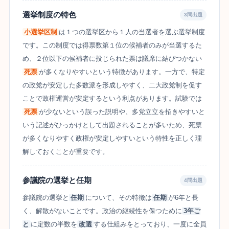
選挙制度の特色
3問出題
小選挙区制
は１つの選挙区から１人の当選者を選ぶ選挙制度
です。この制度では得票数第１位の候補者のみが当選するた
め、２位以下の候補者に投じられた票は議席に結びつかない
死票
が多くなりやすいという特徴があります。一方で、特定
の政党が安定した多数派を形成しやすく、二大政党制を促す
ことで政権運営が安定するという利点があります。試験では
死票
が少ないという誤った説明や、多党立立を招きやすいと
いう記述がひっかけとして出題されることが多いため、死票
が多くなりやすく政権が安定しやすいという特性を正しく理
解しておくことが重要です。
参議院の選挙と任期
4問出題
参議院の選挙と
任期
について、その特徴は
任期
が6年と長
く、解散がないことです。政治の継続性を保つために
3年ご
と
に定数の半数を
改選
する仕組みをとっており、一度に全員