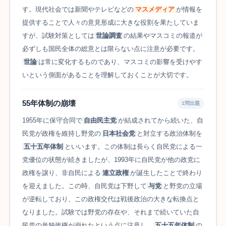
す。現代社会では新聞やテレビなどの
マスメディア
が情報を
提供することで人々の意見形成に大きな役割を果たしていま
すが、試験対策としては
世論調査
の結果やマスコミの報道が
必ずしも国民全体の総意とは限らない点に注意が必要です。
世論
は常に変化するものであり、マスコミの影響を受けやす
いという側面があることを理解しておくことが大切です。
55年体制の崩壊
1問出題
1955年に保守合同で
自由民主党
が結成されてから続いた、自
民党が政権を維持し野党の
日本社会党
と対立する政治体制を
五十五年体制
といいます。この体制は長らく自民党による一
党優位の状態が続きましたが、1993年に自民党が他の政党に
政権を譲り、非自民による
連立政権
が誕生したことで終わり
を迎えました。この時、自民党は下野して
与党
と野党の立場
が逆転しており、この政権交代は戦後政治の大きな転換点と
なりました。試験では野党の存在や、それまで続いていた自
民党の単独政権が崩れたという点に注意し、
五十五年体制
の