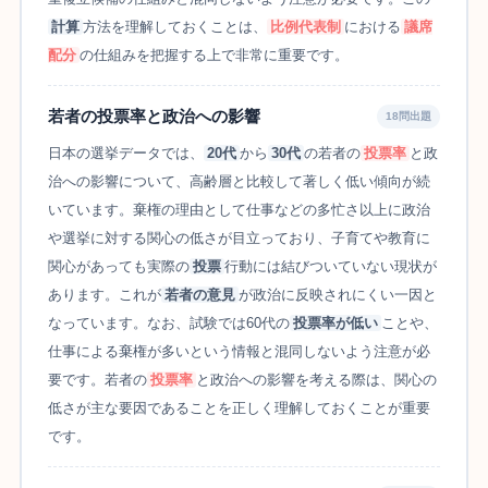
計算
方法を理解しておくことは、
比例代表制
における
議席
配分
の仕組みを把握する上で非常に重要です。
若者の投票率と政治への影響
18問出題
日本の選挙データでは、
20代
から
30代
の若者の
投票率
と政
治への影響について、高齢層と比較して著しく低い傾向が続
いています。棄権の理由として仕事などの多忙さ以上に政治
や選挙に対する関心の低さが目立っており、子育てや教育に
関心があっても実際の
投票
行動には結びついていない現状が
あります。これが
若者の意見
が政治に反映されにくい一因と
なっています。なお、試験では60代の
投票率が低い
ことや、
仕事による棄権が多いという情報と混同しないよう注意が必
要です。若者の
投票率
と政治への影響を考える際は、関心の
低さが主な要因であることを正しく理解しておくことが重要
です。