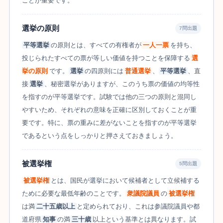
ことが重要です。
選挙の原則
7問出題
平等選挙
の原則とは、すべての有権者が
一人一票
を持ち、
投じられたすべての票が等しい価値を持つことを保障する
選
挙の原則
です。
選挙
の四原則には
普通選挙
、
平等選挙
、直
接
選挙
、秘密選挙がありますが、このうち票の価値の均等性
を指すのが平等選挙です。試験では他の三つの原則と混同し
やすいため、それぞれの意味を正確に区別しておくことが重
要です。特に、票の重みに差がないことを指すのが平等選挙
であるという点をしっかりと押さえておきましょう。
被選挙権
5問出題
被選挙権
とは、国民が選挙において候補者として立候補する
ために必要な最低年齢のことです。
衆議院議員
の
被選挙権
は満
二十五歳以上
と定められており、これは参議院議員や都
道府県
知事
の満
三十歳
以上という基準とは異なります。試