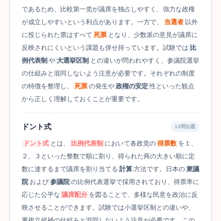
であるため、比較第一党が議席を独占しやすく、強力な政権
が成立しやすいという利点があります。一方で、
当選者
以外
に投じられた票はすべて
死票
となり、少数派の意見が議席に
反映されにくいという課題も併せ持っています。試験では
比
例代表制
や
大選挙区制
との違いが問われやすく、参議院選挙
の仕組みと混同しないよう注意が必要です。それぞれの制度
の特徴を整理し、
死票
の発生や
政権の安定
性といった観点
から正しく理解しておくことが重要です。
ドント式
13問出題
ドント式
とは、
比例代表制
において各政党の
得票数
を１、
２、３といった整数で順に割り、得られた商の大きい順に定
数に達するまで議席を割り当てる
計算
方法です。日本の
衆議
院
および
参議院
の比例代表選挙で採用されており、得票率に
応じた公平な
議席配分
を図ることで、多様な民意を政治に反
映させることができます。試験では小選挙区制との違いや、
重複立候補の仕組みと混同しないよう注意が必要です。この