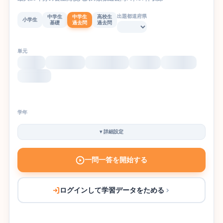
出題都道府県
中学生
中学生
高校生
小学生
基礎
過去問
過去問
単元
学年
▾
詳細設定
一問一答を開始する
ログインして学習データをためる