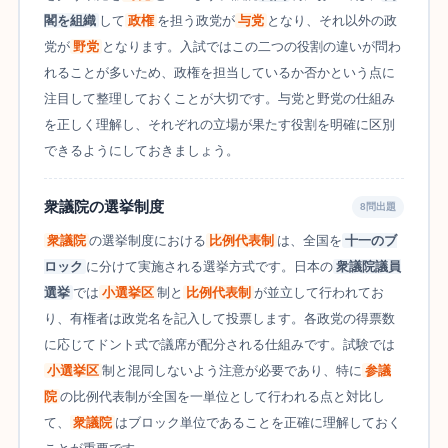
閣を組織
して
政権
を担う政党が
与党
となり、それ以外の政
党が
野党
となります。入試ではこの二つの役割の違いが問わ
れることが多いため、政権を担当しているか否かという点に
注目して整理しておくことが大切です。与党と野党の仕組み
を正しく理解し、それぞれの立場が果たす役割を明確に区別
できるようにしておきましょう。
衆議院の選挙制度
8問出題
衆議院
の選挙制度における
比例代表制
は、全国を
十一のブ
ロック
に分けて実施される選挙方式です。日本の
衆議院議員
選挙
では
小選挙区
制と
比例代表制
が並立して行われてお
り、有権者は政党名を記入して投票します。各政党の得票数
に応じてドント式で議席が配分される仕組みです。試験では
小選挙区
制と混同しないよう注意が必要であり、特に
参議
院
の比例代表制が全国を一単位として行われる点と対比し
て、
衆議院
はブロック単位であることを正確に理解しておく