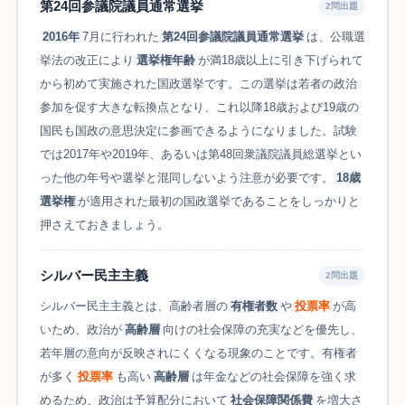
第24回参議院議員通常選挙
2問出題
2016年
7月に行われた
第24回参議院議員通常選挙
は、公職選
挙法の改正により
選挙権年齢
が満18歳以上に引き下げられて
から初めて実施された国政選挙です。この選挙は若者の政治
参加を促す大きな転換点となり、これ以降18歳および19歳の
国民も国政の意思決定に参画できるようになりました。試験
では2017年や2019年、あるいは第48回衆議院議員総選挙とい
った他の年号や選挙と混同しないよう注意が必要です。
18歳
選挙権
が適用された最初の国政選挙であることをしっかりと
押さえておきましょう。
シルバー民主主義
2問出題
シルバー民主主義とは、高齢者層の
有権者数
や
投票率
が高
いため、政治が
高齢層
向けの社会保障の充実などを優先し、
若年層の意向が反映されにくくなる現象のことです。有権者
が多く
投票率
も高い
高齢層
は年金などの社会保障を強く求
めるため、政治は予算配分において
社会保障関係費
を増大さ