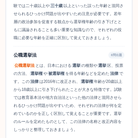
験では二十歳以上や
三十歳
以上といった誤った年齢と混同さ
せられるひっかけ問題が出やすいため注意が必要です。若年
層の政治参加を促進する観点から選挙権年齢の引き下げとと
もに議論されることも多い重要な知識なので、それぞれの役
職に必要な年齢を正確に区別して覚えておきましょう。
公職選挙法
8問出題
公職選挙法
とは、日本における
選挙
の種類や
選挙
区、投票
の方法、
選挙権
や
被選挙権
を得る年齢などを定めた
法律
で
す。この
法律
は2016年に改正され、
選挙権
年齢が20歳以上
から18歳以上に引き下げられたことが大きな特徴です。試験
では教育基本法や地方自治法といった他の法律と混同させら
れるひっかけ問題が出やすいため、それぞれの法律が何を定
めているのかを正しく区別して覚えることが重要です。選挙
のルールを定めたものとして、この法律の名称と改正内容を
しっかりと整理しておきましょう。