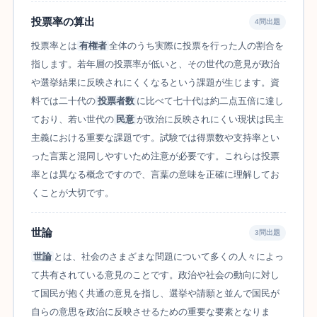
投票率の算出
4問出題
投票率とは
有権者
全体のうち実際に投票を行った人の割合を
指します。若年層の投票率が低いと、その世代の意見が政治
や選挙結果に反映されにくくなるという課題が生じます。資
料では二十代の
投票者数
に比べて七十代は約二点五倍に達し
ており、若い世代の
民意
が政治に反映されにくい現状は民主
主義における重要な課題です。試験では得票数や支持率とい
った言葉と混同しやすいため注意が必要です。これらは投票
率とは異なる概念ですので、言葉の意味を正確に理解してお
くことが大切です。
世論
3問出題
世論
とは、社会のさまざまな問題について多くの人々によっ
て共有されている意見のことです。政治や社会の動向に対し
て国民が抱く共通の意見を指し、選挙や請願と並んで国民が
自らの意思を政治に反映させるための重要な要素となりま