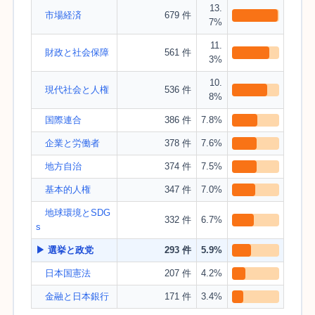
13.
市場経済
679 件
7%
11.
財政と社会保障
561 件
3%
10.
現代社会と人権
536 件
8%
国際連合
386 件
7.8%
企業と労働者
378 件
7.6%
地方自治
374 件
7.5%
基本的人権
347 件
7.0%
地球環境とSDG
332 件
6.7%
s
▶ 選挙と政党
293 件
5.9%
日本国憲法
207 件
4.2%
金融と日本銀行
171 件
3.4%