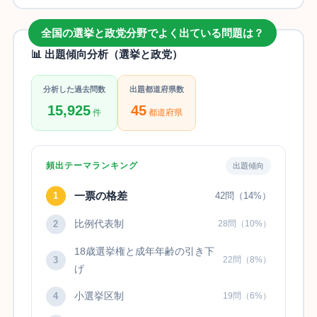
全国の選挙と政党分野でよく出ている問題は？
📊 出題傾向分析（選挙と政党）
分析した過去問数
出題都道府県数
15,925
45
件
都道府県
頻出テーマランキング
出題傾向
一票の格差
1
42問（14%）
比例代表制
2
28問（10%）
18歳選挙権と成年年齢の引き下
3
22問（8%）
げ
小選挙区制
4
19問（6%）