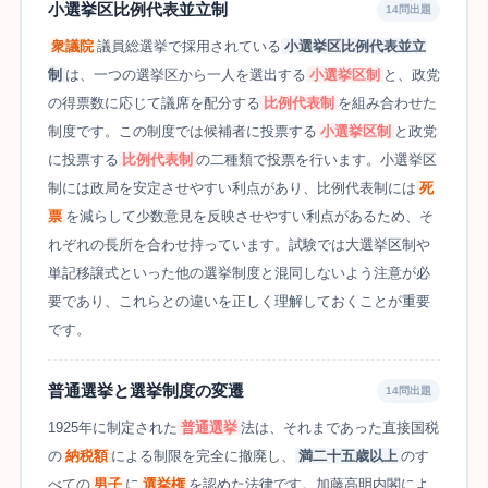
小選挙区比例代表並立制
14問出題
衆議院
議員総選挙で採用されている
小選挙区比例代表並立
制
は、一つの選挙区から一人を選出する
小選挙区制
と、政党
の得票数に応じて議席を配分する
比例代表制
を組み合わせた
制度です。この制度では候補者に投票する
小選挙区制
と政党
に投票する
比例代表制
の二種類で投票を行います。小選挙区
制には政局を安定させやすい利点があり、比例代表制には
死
票
を減らして少数意見を反映させやすい利点があるため、そ
れぞれの長所を合わせ持っています。試験では大選挙区制や
単記移譲式といった他の選挙制度と混同しないよう注意が必
要であり、これらとの違いを正しく理解しておくことが重要
です。
普通選挙と選挙制度の変遷
14問出題
1925年に制定された
普通選挙
法は、それまであった直接国税
の
納税額
による制限を完全に撤廃し、
満二十五歳以上
のす
べての
男子
に
選挙権
を認めた法律です。加藤高明内閣によ