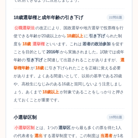
て区別できるように注意しましょう。
18歳選挙権と成年年齢の引き下げ
22問出題
公職選挙法
の改正により、国政選挙や地方選挙で投票権を行
使できる年齢が20歳以上から
18歳以上
に
引き下げ
られた制
度を
18歳
選挙権
といいます。これは
若者の政治参加
を促す
ことを目的として
2016年
から実施されました。試験では成年
年齢の
引き下げ
と関連して出題されることがありますが、
選
挙権年齢
が
18歳
に引き下げられたことを正確に覚える必要
があります。よくある間違いとして、以前の基準である20歳
や、高校生になじみのある16歳と混同しないよう注意しまし
ょう。あくまで
18歳以上
が対象であることをしっかりと押さ
えておくことが重要です。
小選挙区制
19問出題
小選挙区制
とは、1つの
選挙区
から最も多くの票を得た1人
の代表者を
選出
する選挙制度です。この制度は
当選者
が1名