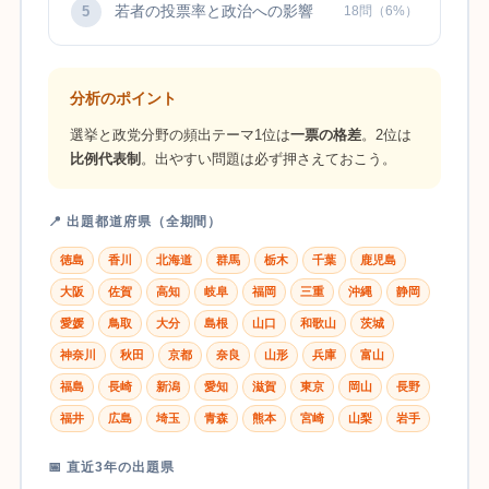
若者の投票率と政治への影響
5
18問（6%）
分析のポイント
選挙と政党分野の頻出テーマ1位は
一票の格差
。2位は
比例代表制
。出やすい問題は必ず押さえておこう。
📍 出題都道府県（全期間）
徳島
香川
北海道
群馬
栃木
千葉
鹿児島
大阪
佐賀
高知
岐阜
福岡
三重
沖縄
静岡
愛媛
鳥取
大分
島根
山口
和歌山
茨城
神奈川
秋田
京都
奈良
山形
兵庫
富山
福島
長崎
新潟
愛知
滋賀
東京
岡山
長野
福井
広島
埼玉
青森
熊本
宮崎
山梨
岩手
📅 直近3年の出題県