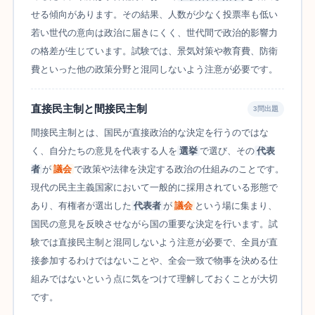
せる傾向があります。その結果、人数が少なく投票率も低い
若い世代の意向は政治に届きにくく、世代間で政治的影響力
の格差が生じています。試験では、景気対策や教育費、防衛
費といった他の政策分野と混同しないよう注意が必要です。
直接民主制と間接民主制
3問出題
間接民主制とは、国民が直接政治的な決定を行うのではな
く、自分たちの意見を代表する人を
選挙
で選び、その
代表
者
が
議会
で政策や法律を決定する政治の仕組みのことです。
現代の民主主義国家において一般的に採用されている形態で
あり、有権者が選出した
代表者
が
議会
という場に集まり、
国民の意見を反映させながら国の重要な決定を行います。試
験では直接民主制と混同しないよう注意が必要で、全員が直
接参加するわけではないことや、全会一致で物事を決める仕
組みではないという点に気をつけて理解しておくことが大切
です。