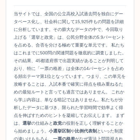
当サイトでは、全国の公立高校入試過去問を独自にデー
タベース化し、社会科に関して15,925件もの問題を詳細
に分析しています。その膨大なデータの中で、今回取り
上げる「選挙と政党」は、公民分野全体の5.9パーセント
を占める、合否を分ける極めて重要な単元です。 私たち
はこれまでに500問の関連問題を徹底的に調査しました。
その結果、45都道府県で出題実績があることが判明して
おり、特に「一票の格差」は全体の14パーセントを占め
る頻出テーマ第1位となっています。つまり、この単元を
攻略することは、入試本番で確実に得点を積み重ねるた
めの最短ルートと言っても過言ではありません。 これか
ら学ぶ内容は、単なる暗記ではありません。私たちが分
析したデータに基づき、限られた学習時間で効率よく得
点を伸ばすためのヒントを凝縮してお伝えします。 まず
は、
選挙
の仕組みと
政党
の役割を正しく理解することか
ら始めましょう。
小選挙区制
や
比例代表制
といった制度
の違いはもちろん、
一票の格差
がなぜ憲法上問題視され