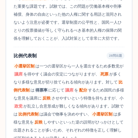
た重要な課題です。試験では、この問題が労働基本権や刑事
補償、身体の自由といった他の人権に関する用語と混同され
ないよう注意が必要です。選挙制度の公平性と、国民一人ひ
とりの投票価値が等しく守られるべき基本的人権の保障の関
係を理解しておくことが、入試対策として非常に大切です。
比例代表制
28問出題
小選挙区制
は一つの選挙区から一人を選出するため多数党が
議席
を得やすく議会の安定につながりますが、
死票
が多く
なり多様な意見が切り捨てられる傾向があります。対して
比
例代表制
は
得票率
に応じて
議席
を
配分
するため国民の多様
な意見を議席に
反映
させやすいという特徴を持ちますが、小
政党
が乱立し合意形成が難しくなる傾向があります。試験で
は
比例代表制
は議会で物事を決めやすい、
小選挙区制
は多
様な意見を
反映
しやすいといった逆の説明がひっかけとして
出題されることが多いため、それぞれの特徴を正しく理解し