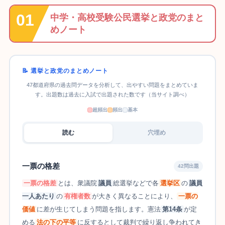
中学・高校受験公民選挙と政党のまと
めノート
📝 選挙と政党のまとめノート
47都道府県の過去問データを分析して、出やすい問題をまとめていま
す。出題数は過去に入試で出題された数です（当サイト調べ）
超頻出
頻出
基本
読む
穴埋め
一票の格差
42問出題
一票の格差
とは、衆議院
議員
総選挙などで各
選挙区
の
議員
一人あたり
の
有権者数
が大きく異なることにより、
一票の
価値
に差が生じてしまう問題を指します。憲法
第14条
が定
める
法の下の平等
に反するとして裁判で繰り返し争われてき