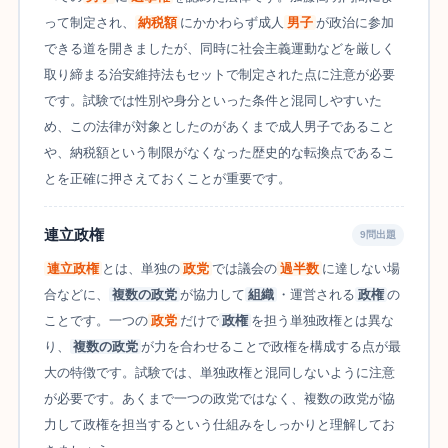
って制定され、
納税額
にかかわらず成人
男子
が政治に参加
できる道を開きましたが、同時に社会主義運動などを厳しく
取り締まる治安維持法もセットで制定された点に注意が必要
です。試験では性別や身分といった条件と混同しやすいた
め、この法律が対象としたのがあくまで成人男子であること
や、納税額という制限がなくなった歴史的な転換点であるこ
とを正確に押さえておくことが重要です。
連立政権
9問出題
連立政権
とは、単独の
政党
では議会の
過半数
に達しない場
合などに、
複数の政党
が協力して
組織
・運営される
政権
の
ことです。一つの
政党
だけで
政権
を担う単独政権とは異な
り、
複数の政党
が力を合わせることで政権を構成する点が最
大の特徴です。試験では、単独政権と混同しないように注意
が必要です。あくまで一つの政党ではなく、複数の政党が協
力して政権を担当するという仕組みをしっかりと理解してお