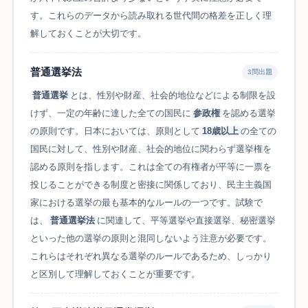
す。これらのデータから読み取れる世代間の格差を正しく理
解しておくことが大切です。
普通選挙法
3問出題
普通選挙
とは、性別や財産、社会的地位などによる制限を設
けず、一定の年齢に達した全ての国民に
参政権
を認める選挙
の原則です。日本においては、原則として
18歳以上
の全ての
国民に対して、性別や財産、社会的地位に関わらず選挙権を
認める原則を指します。これは全ての有権者が平等に一票を
投じることができる制度と密接に関係しており、民主主義国
家における選挙の最も基本的なルールの一つです。試験で
は、
普通選挙法
に関連して、平等選挙や直接選挙、秘密選挙
といった他の選挙の原則と混同しないよう注意が必要です。
これらはそれぞれ異なる選挙のルールであるため、しっかり
と区別して理解しておくことが重要です。