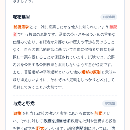
きましょう。
秘密選挙
10問出題
秘密選挙
とは、誰に投票したかを他人に知られないよう
無記
名
で行う投票の原則です。選挙の公正さを保つための重要な
仕組みであり、有権者が外部からの圧力や干渉を受けること
なく、自らの政治的信念に基づいて自由に候補者や政党を選
択し一票を投じることが保証されています。試験では、投票
内容を公開する公開投票と混同しないよう注意が必要です。
また、普通選挙や平等選挙といった他の
選挙の原則
と意味を
取り違えないように、それぞれの定義をしっかりと区別して
理解しておくことが大切です。
与党と野党
9問出題
政権
を担当し政策の決定と実施にあたる政党を
与党
とい
い、それに対して
政権を担当せず
政府を批判や監視する役割
を担う政党を
野党
といいます。議院
内閣
制においては、
内