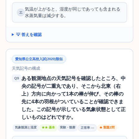
気温が上がると、湿度が同じであっても含まれる
水蒸気量は減少する。
💡 答えを確認
愛知県公立高校入試(2020)類似
天気記号の構成
ある観測地点の天気記号を確認したところ、中
Q9
央の記号が二重丸であり、そこから北東（右
上）方向に向かって1本の棒が伸び、その棒の
先に4本の羽根がついていることが確認できま
した。この記号が示している気象状態として正
しいものはどれですか。
気象観測と湿度
★★ 基本
実験・観察
🔥 類題2問
正答率 —