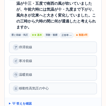
温が十三・五度で南西の風が吹いていました
が、午前六時には気温が十・九度まで下がり、
風向きが北東へと大きく変化していました。こ
の三時から六時の間に何が通過したと考えられ
ますか。
雲と前線・気圧
★★ 基本
実験・観察
🔥 類題3問
正答率 —
停滞前線
寒冷前線
温暖前線
移動性高気圧の中心
💡 答えを確認