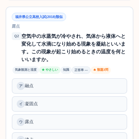
福井県公立高校入試(2018)類似
露点
空気中の水蒸気が冷やされ、気体から液体へと
Q2
変化して水滴になり始める現象を凝結といいま
す。この現象が起こり始めるときの温度を何と
いいますか。
気象観測と湿度
★ やさしい
知識
🔥 類題3問
正答率 —
融点
凝固点
露点