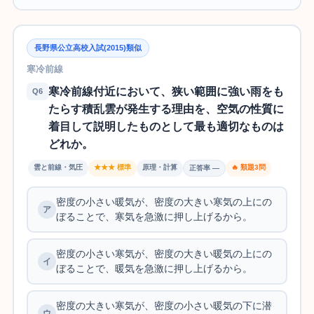
長野県公立高校入試(2015)類似
寒冷前線
寒冷前線付近において、狭い範囲に強い雨をも
Q6
たらす積乱雲が発生する理由を、空気の性質に
着目して説明したものとして最も適切なものは
どれか。
雲と前線・気圧
★★★ 標準
原理・計算
🔥 類題3問
正答率 —
密度の小さい暖気が、密度の大きい寒気の上にの
ぼることで、寒気を急激に押し上げるから。
密度の小さい寒気が、密度の大きい暖気の上にの
ぼることで、暖気を急激に押し上げるから。
密度の大きい寒気が、密度の小さい暖気の下に潜