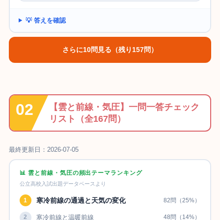
💡 答えを確認
さらに10問見る（残り157問）
【雲と前線・気圧】一問一答チェック
リスト（全167問）
最終更新日：2026-07-05
📊 雲と前線・気圧の頻出テーマランキング
公立高校入試出題データベースより
寒冷前線の通過と天気の変化
1
82問（25%）
2
寒冷前線と温暖前線
48問（14%）