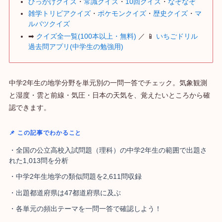
ひっかけクイズ
・
常識クイズ
・
10回クイズ
・
なぞなぞ
雑学トリビアクイズ
・
ポケモンクイズ
・
歴史クイズ
・
マ
ルバツクイズ
➡
クイズ全一覧(100本以上・無料)
／ 📱
いちごドリル
過去問アプリ(中学生の勉強用)
中学2年生の地学分野を単元別の一問一答でチェック。気象観測
と湿度・雲と前線・気圧・日本の天気を、覚えたいところから確
認できます。
📌 この記事でわかること
・全国の公立高校入試問題（理科）の中学2年生の範囲で出題さ
れた1,013問を分析
・中学2年生地学の類似問題を2,611問収録
・出題都道府県は47都道府県に及ぶ
・各単元の頻出テーマを一問一答で確認しよう！