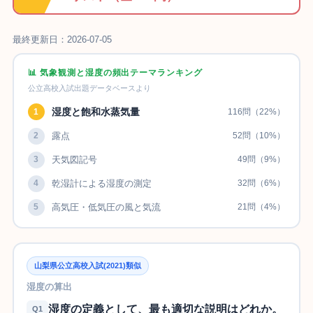
最終更新日：2026-07-05
📊 気象観測と湿度の頻出テーマランキング
公立高校入試出題データベースより
湿度と飽和水蒸気量
1
116問（22%）
2
露点
52問（10%）
3
天気図記号
49問（9%）
4
乾湿計による湿度の測定
32問（6%）
5
高気圧・低気圧の風と気流
21問（4%）
山梨県公立高校入試(2021)類似
湿度の算出
湿度の定義として、最も適切な説明はどれか。
Q1