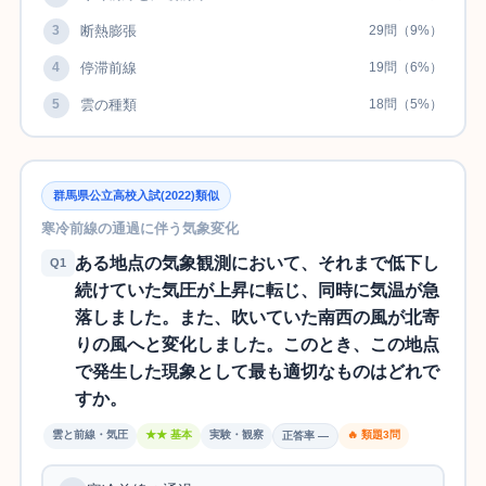
3
断熱膨張
29問（9%）
4
停滞前線
19問（6%）
5
雲の種類
18問（5%）
群馬県公立高校入試(2022)類似
寒冷前線の通過に伴う気象変化
ある地点の気象観測において、それまで低下し
Q1
続けていた気圧が上昇に転じ、同時に気温が急
落しました。また、吹いていた南西の風が北寄
りの風へと変化しました。このとき、この地点
で発生した現象として最も適切なものはどれで
すか。
雲と前線・気圧
★★ 基本
実験・観察
🔥 類題3問
正答率 —