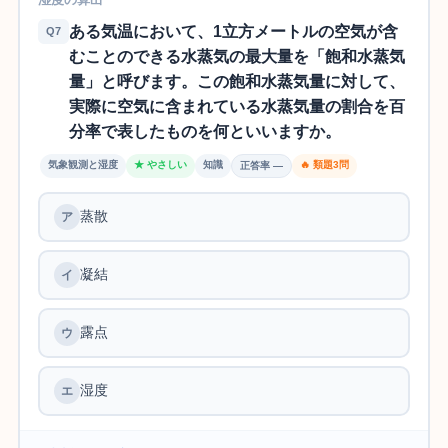
ある気温において、1立方メートルの空気が含
Q7
むことのできる水蒸気の最大量を「飽和水蒸気
量」と呼びます。この飽和水蒸気量に対して、
実際に空気に含まれている水蒸気量の割合を百
分率で表したものを何といいますか。
気象観測と湿度
★ やさしい
知識
🔥 類題3問
正答率 —
蒸散
凝結
露点
湿度