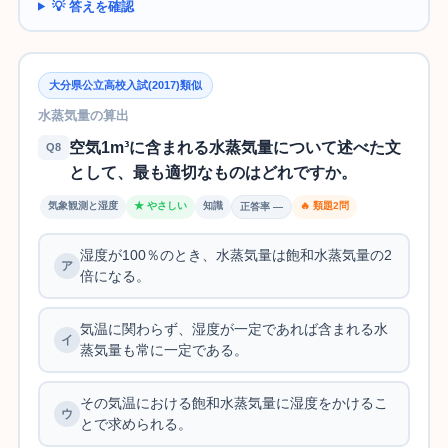
💡 答えを確認
大分県公立高校入試(2017)類似
水蒸気量の算出
空気1m³に含まれる水蒸気量について述べた文
Q8
として、最も適切なものはどれですか。
気象観測と湿度
★ やさしい
知識
🔥 類題2問
正答率 —
湿度が100％のとき、水蒸気量は飽和水蒸気量の2
倍になる。
気温に関わらず、湿度が一定であれば含まれる水
蒸気量も常に一定である。
その気温における飽和水蒸気量に湿度をかけるこ
とで求められる。