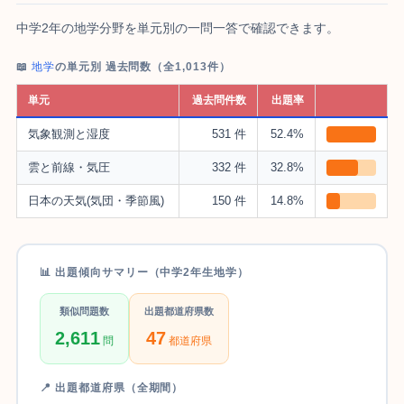
中学2年の地学分野を単元別の一問一答で確認できます。
📖
地学
の単元別 過去問数（全1,013件）
単元
過去問件数
出題率
気象観測と湿度
531 件
52.4%
雲と前線・気圧
332 件
32.8%
日本の天気(気団・季節風)
150 件
14.8%
📊 出題傾向サマリー（中学2年生地学）
類似問題数
出題都道府県数
2,611
47
問
都道府県
📍 出題都道府県（全期間）