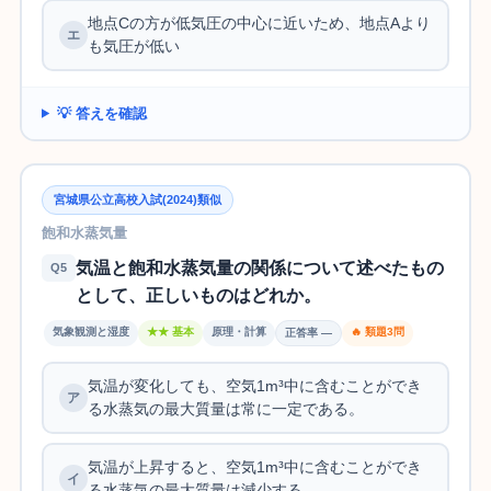
地点Cの方が低気圧の中心に近いため、地点Aより
も気圧が低い
💡 答えを確認
宮城県公立高校入試(2024)類似
飽和水蒸気量
気温と飽和水蒸気量の関係について述べたもの
Q5
として、正しいものはどれか。
気象観測と湿度
★★ 基本
原理・計算
🔥 類題3問
正答率 —
気温が変化しても、空気1m³中に含むことができ
る水蒸気の最大質量は常に一定である。
気温が上昇すると、空気1m³中に含むことができ
る水蒸気の最大質量は減少する。