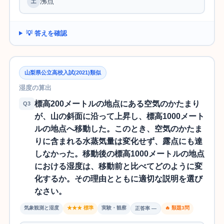
沸点
💡 答えを確認
山梨県公立高校入試(2021)類似
湿度の算出
標高200メートルの地点にある空気のかたまり
Q3
が、山の斜面に沿って上昇し、標高1000メート
ルの地点へ移動した。このとき、空気のかたま
りに含まれる水蒸気量は変化せず、露点にも達
しなかった。移動後の標高1000メートルの地点
における湿度は、移動前と比べてどのように変
化するか。その理由とともに適切な説明を選び
なさい。
気象観測と湿度
★★★ 標準
実験・観察
🔥 類題3問
正答率 —