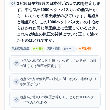
3月16日午前9時の日本付近の天気図を想定しま
Q4
す。中心気圧1000ヘクトパスカルの低気圧か
ら、いくつかの等圧線がのびています。地点A
と地点Cが、この1000ヘクトパスカルの中心か
らひかれた同じ等圧線上に位置しているとき、
これら2地点の気圧の関係について正しく述べ
たものはどれですか。
気象観測と湿度
★★ 基本
実験・観察
🔥 類題3問
正答率 —
地点Aと地点Cは同じ線上に位置しているが、前線
の近くでは気圧が変化する
地点Aの方が低気圧の中心に近いため、地点Cより
も気圧が低い
地点Aと地点Cの気圧は等しく、ともに1000ヘク
トパスカルである