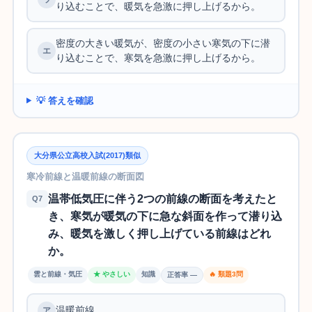
り込むことで、暖気を急激に押し上げるから。
密度の大きい暖気が、密度の小さい寒気の下に潜
り込むことで、寒気を急激に押し上げるから。
💡 答えを確認
大分県公立高校入試(2017)類似
寒冷前線と温暖前線の断面図
温帯低気圧に伴う2つの前線の断面を考えたと
Q7
き、寒気が暖気の下に急な斜面を作って潜り込
み、暖気を激しく押し上げている前線はどれ
か。
雲と前線・気圧
★ やさしい
知識
🔥 類題3問
正答率 —
温暖前線