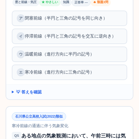
雲と前線・気圧
★ やさしい
知識
🔥 類題3問
正答率 —
閉塞前線（半円と三角の記号を同じ向き）
停滞前線（半円と三角の記号を交互に逆向き）
温暖前線（進行方向に半円の記号）
寒冷前線（進行方向に三角の記号）
💡 答えを確認
石川県公立高校入試(2022)類似
寒冷前線の通過に伴う気象変化
ある地点の気象観測において、午前三時には気
Q5