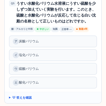
うすい水酸化バリウム水溶液にうすい硫酸を少
Q5
しずつ加えていく実験を行います。このとき、
硫酸と水酸化バリウムが反応して生じる白い沈
殿の名称として正しいものはどれですか。
酸・アルカリと中和
★ やさしい
知識
🔥 類題3問
正答率 —
炭酸バリウム
塩化バリウム
硫酸バリウム
酸化バリウム
💡 答えを確認