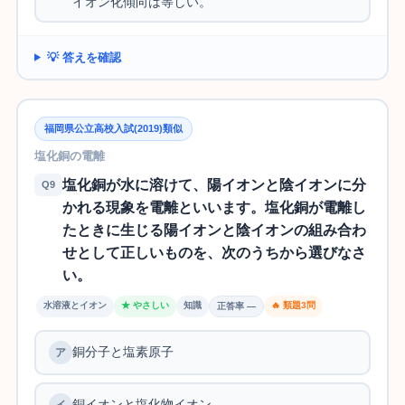
イオン化傾向は等しい。
💡 答えを確認
福岡県公立高校入試(2019)類似
塩化銅の電離
塩化銅が水に溶けて、陽イオンと陰イオンに分
Q9
かれる現象を電離といいます。塩化銅が電離し
たときに生じる陽イオンと陰イオンの組み合わ
せとして正しいものを、次のうちから選びなさ
い。
水溶液とイオン
★ やさしい
知識
🔥 類題3問
正答率 —
銅分子と塩素原子
銅イオンと塩化物イオン