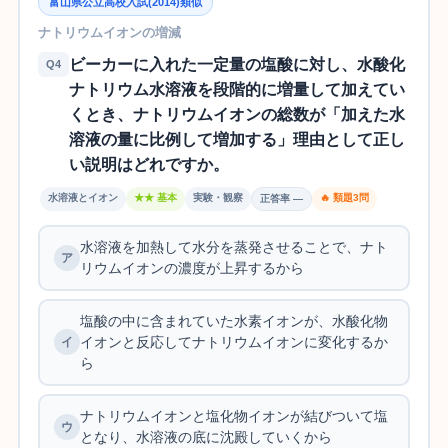
富山県公立高校入試(2014)類似
ナトリウムイオンの増減
ビーカーに入れた一定量の塩酸に対し、水酸化
Q4
ナトリウム水溶液を段階的に増量して加えてい
くとき、ナトリウムイオンの総数が「加えた水
溶液の量に比例して増加する」理由として正し
い説明はどれですか。
水溶液とイオン
★★ 基本
実験・観察
🔥 類題3問
正答率 —
水溶液を加熱して水分を蒸発させることで、ナト
リウムイオンの濃度が上昇するから
塩酸の中に含まれていた水素イオンが、水酸化物
イオンと反応してナトリウムイオンに変化するか
ら
ナトリウムイオンと塩化物イオンが結びついて塩
となり、水溶液の底に沈殿していくから