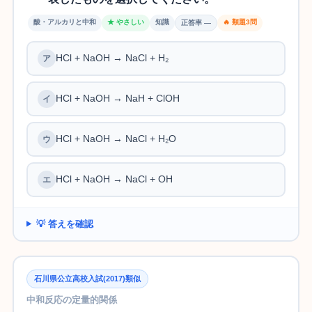
酸・アルカリと中和
★ やさしい
知識
🔥 類題3問
正答率 —
HCl + NaOH → NaCl + H₂
HCl + NaOH → NaH + ClOH
HCl + NaOH → NaCl + H₂O
HCl + NaOH → NaCl + OH
💡 答えを確認
石川県公立高校入試(2017)類似
中和反応の定量的関係