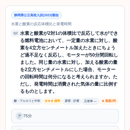
静岡県公立高校入試(2023)類似
水素と酸素の反応体積比と発電時間
水素と酸素が2対1の体積比で反応して水ができ
Q2
る燃料電池において、一定量の水素に対し、酸
素を4立方センチメートル加えたときにちょう
ど過不足なく反応し、モーターが50分間回転し
ました。同じ量の水素に対し、加える酸素の量
を2立方センチメートルにした場合、モーター
の回転時間は何分になると考えられますか。た
だし、発電時間は消費された気体の量に比例す
るものとします。
酸・アルカリと中和
★★★ 標準
原理・計算
🔥 類題3問
正答率 —
75分