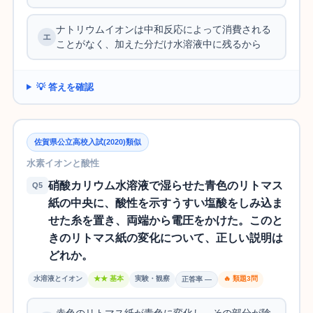
ナトリウムイオンは中和反応によって消費される
ことがなく、加えた分だけ水溶液中に残るから
💡 答えを確認
佐賀県公立高校入試(2020)類似
水素イオンと酸性
硝酸カリウム水溶液で湿らせた青色のリトマス
Q5
紙の中央に、酸性を示すうすい塩酸をしみ込ま
せた糸を置き、両端から電圧をかけた。このと
きのリトマス紙の変化について、正しい説明は
どれか。
水溶液とイオン
★★ 基本
実験・観察
🔥 類題3問
正答率 —
赤色のリトマス紙が青色に変化し、その部分が陰