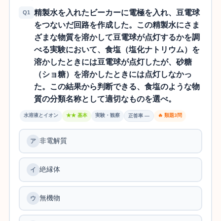
精製水を入れたビーカーに電極を入れ、豆電球
Q1
をつないだ回路を作成した。この精製水にさま
ざまな物質を溶かして豆電球が点灯するかを調
べる実験において、食塩（塩化ナトリウム）を
溶かしたときには豆電球が点灯したが、砂糖
（ショ糖）を溶かしたときには点灯しなかっ
た。この結果から判断できる、食塩のような物
質の分類名称として適切なものを選べ。
水溶液とイオン
★★ 基本
実験・観察
🔥 類題3問
正答率 —
非電解質
絶縁体
無機物