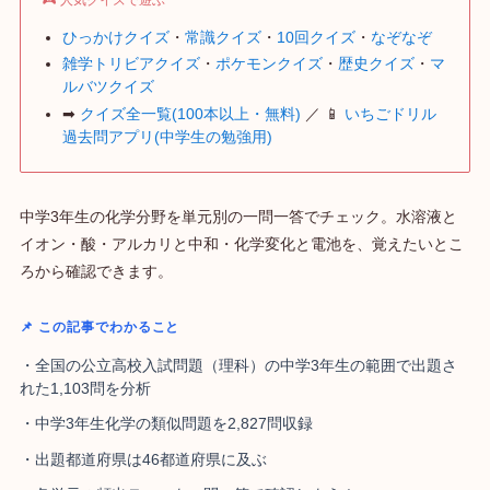
ひっかけクイズ
・
常識クイズ
・
10回クイズ
・
なぞなぞ
雑学トリビアクイズ
・
ポケモンクイズ
・
歴史クイズ
・
マ
ルバツクイズ
➡
クイズ全一覧(100本以上・無料)
／ 📱
いちごドリル
過去問アプリ(中学生の勉強用)
中学3年生の化学分野を単元別の一問一答でチェック。水溶液と
イオン・酸・アルカリと中和・化学変化と電池を、覚えたいとこ
ろから確認できます。
📌 この記事でわかること
・全国の公立高校入試問題（理科）の中学3年生の範囲で出題さ
れた1,103問を分析
・中学3年生化学の類似問題を2,827問収録
・出題都道府県は46都道府県に及ぶ