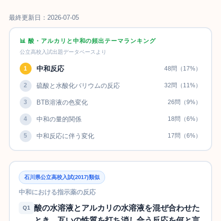
最終更新日：2026-07-05
📊 酸・アルカリと中和の頻出テーマランキング
公立高校入試出題データベースより
中和反応
1
48問（17%）
2
硫酸と水酸化バリウムの反応
32問（11%）
3
BTB溶液の色変化
26問（9%）
4
中和の量的関係
18問（6%）
5
中和反応に伴う変化
17問（6%）
石川県公立高校入試(2017)類似
中和における指示薬の反応
酸の水溶液とアルカリの水溶液を混ぜ合わせた
Q1
とき、互いの性質を打ち消し合う反応を何と言