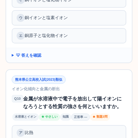
銅イオンと塩素イオン
銅原子と塩化物イオン
💡 答えを確認
熊本県公立高校入試(2023)類似
イオン化傾向と金属の析出
金属が水溶液中で電子を放出して陽イオンに
Q10
なろうとする性質の強さを何といいますか。
水溶液とイオン
★ やさしい
知識
🔥 類題3問
正答率 —
比熱