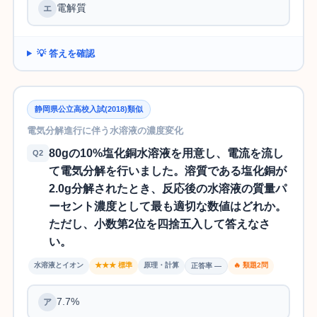
電解質
💡 答えを確認
静岡県公立高校入試(2018)類似
電気分解進行に伴う水溶液の濃度変化
80gの10%塩化銅水溶液を用意し、電流を流し
Q2
て電気分解を行いました。溶質である塩化銅が
2.0g分解されたとき、反応後の水溶液の質量パ
ーセント濃度として最も適切な数値はどれか。
ただし、小数第2位を四捨五入して答えなさ
い。
水溶液とイオン
★★★ 標準
原理・計算
🔥 類題2問
正答率 —
7.7%