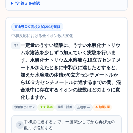
💡 答えを確認
富山県公立高校入試(2023)類似
中和反応における全イオン数の変化
一定量のうすい塩酸に、うすい水酸化ナトリウ
Q7
ム水溶液を少しずつ加えていく実験を行いま
す。水酸化ナトリウム水溶液を10立方センチメ
ートル加えたときに中和点に達したとすると、
加えた水溶液の体積が0立方センチメートルか
ら10立方センチメートルに達するまでの間、混
合液中に存在するイオンの総数はどのように変
化しますか。
水溶液とイオン
★★ 基本
原理・計算
🔥 類題2問
正答率 —
中和点に達するまで、一度減少してから再び元の
数まで増加する