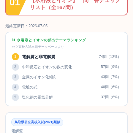
【水溶液とイオン】一問一答チェック
リスト（全167問）
最終更新日：2026-07-05
📊 水溶液とイオンの頻出テーマランキング
公立高校入試出題データベースより
電解質と非電解質
1
74問（12%）
2
中和反応とイオンの数の変化
57問（9%）
3
金属のイオン化傾向
43問（7%）
4
電離の式
40問（6%）
5
塩化銅の電気分解
37問（6%）
鳥取県公立高校入試(2021)類似
電解質