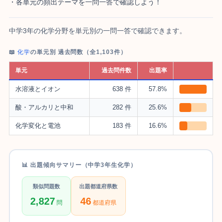
・各単元の頻出テーマを一問一答で確認しよう！
中学3年の化学分野を単元別の一問一答で確認できます。
📖
化学
の単元別 過去問数（全1,103件）
単元
過去問件数
出題率
水溶液とイオン
638 件
57.8%
酸・アルカリと中和
282 件
25.6%
化学変化と電池
183 件
16.6%
📊 出題傾向サマリー（中学3年生化学）
類似問題数
出題都道府県数
2,827
46
問
都道府県