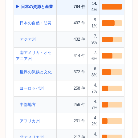
14.
▶ 日本の資源と産業
784 件
4%
9.
日本の自然・防災
497 件
1%
7.
アジア州
432 件
9%
南アメリカ・オセ
7.
414 件
アニア州
6%
6.
世界の気候と文化
372 件
8%
4.
ヨーロッパ州
258 件
7%
4.
中部地方
256 件
7%
4.
アフリカ州
231 件
2%
4.
北アメリカ州
217 件