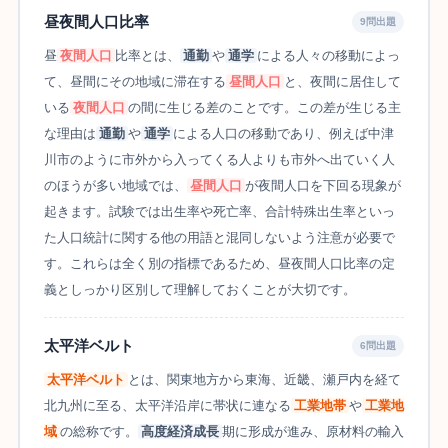
昼夜間人口比率
9問出題
昼
夜間人口
比率とは、
通勤
や
通学
による人々の移動によっ
て、昼間にその地域に滞在する
昼間人口
と、夜間に居住して
いる
夜間人口
の間に生じる差のことです。この差が生じる主
な理由は
通勤
や
通学
による人口の移動であり、例えば中津
川市のように市外から入ってくる人よりも市外へ出ていく人
のほうが多い地域では、
昼間人口
が夜間人口を下回る現象が
起きます。試験では出生率や死亡率、合計特殊出生率といっ
た人口統計に関する他の用語と混同しないよう注意が必要で
す。これらは全く別の指標であるため、昼夜間人口比率の定
義としっかり区別して理解しておくことが大切です。
太平洋ベルト
6問出題
太平洋ベルト
とは、関東地方から東海、近畿、瀬戸内を経て
北九州に至る、太平洋沿岸に帯状に連なる
工業地帯
や
工業地
域
の総称です。
高度経済成長
期に形成が進み、原材料の輸入