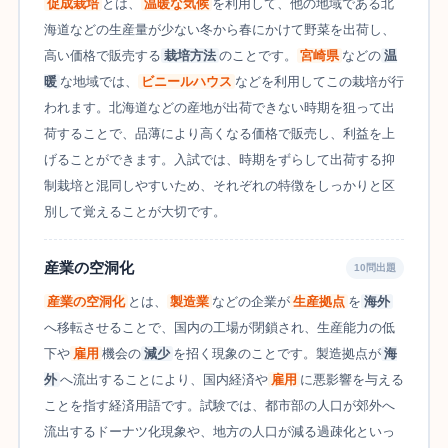
促成栽培
とは、
温暖な気候
を利用して、他の地域である北
海道などの生産量が少ない冬から春にかけて野菜を出荷し、
高い価格で販売する
栽培方法
のことです。
宮崎県
などの
温
暖
な地域では、
ビニールハウス
などを利用してこの栽培が行
われます。北海道などの産地が出荷できない時期を狙って出
荷することで、品薄により高くなる価格で販売し、利益を上
げることができます。入試では、時期をずらして出荷する抑
制栽培と混同しやすいため、それぞれの特徴をしっかりと区
別して覚えることが大切です。
産業の空洞化
10問出題
産業の空洞化
とは、
製造業
などの企業が
生産拠点
を
海外
へ移転させることで、国内の工場が閉鎖され、生産能力の低
下や
雇用
機会の
減少
を招く現象のことです。製造拠点が
海
外
へ流出することにより、国内経済や
雇用
に悪影響を与える
ことを指す経済用語です。試験では、都市部の人口が郊外へ
流出するドーナツ化現象や、地方の人口が減る過疎化といっ