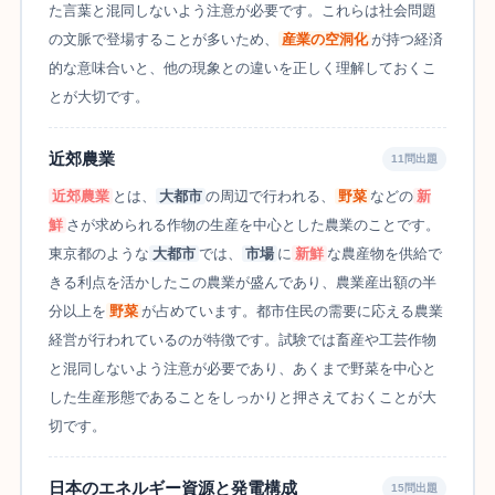
た言葉と混同しないよう注意が必要です。これらは社会問題
の文脈で登場することが多いため、
産業の空洞化
が持つ経済
的な意味合いと、他の現象との違いを正しく理解しておくこ
とが大切です。
近郊農業
11問出題
近郊農業
とは、
大都市
の周辺で行われる、
野菜
などの
新
鮮
さが求められる作物の生産を中心とした農業のことです。
東京都のような
大都市
では、
市場
に
新鮮
な農産物を供給で
きる利点を活かしたこの農業が盛んであり、農業産出額の半
分以上を
野菜
が占めています。都市住民の需要に応える農業
経営が行われているのが特徴です。試験では畜産や工芸作物
と混同しないよう注意が必要であり、あくまで野菜を中心と
した生産形態であることをしっかりと押さえておくことが大
切です。
日本のエネルギー資源と発電構成
15問出題