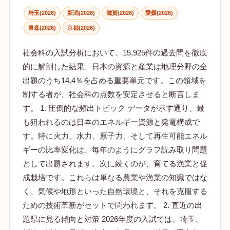
埼玉(2026)
新潟(2026)
滋賀(2026)
愛媛(2026)
青森(2026)
京都(2026)
社会科の入試分析において、15,925件の過去問を徹底
的に解剖した結果、日本の資源と産業は地理分野の全
出題のうち14.4％を占める重要単元です。この領域を
制する者が、社会科の点数を安定させると断言しま
す。 1. 圧倒的な頻出トピック データが示す通り、最
も狙われるのは日本のエネルギー資源と発電構成で
す。特に火力、水力、原子力、そして再生可能エネル
ギーの比率変化は、毎年のようにグラフ読み取り問題
として出題されます。次に続くのが、育てる漁業と促
成栽培です。これらは単なる農業や漁業の知識ではな
く、気候や地形といった自然環境と、それを克服する
ための技術革新がセットで問われます。 2. 直近の出
題県に見る傾向と対策 2026年度の入試では、埼玉、