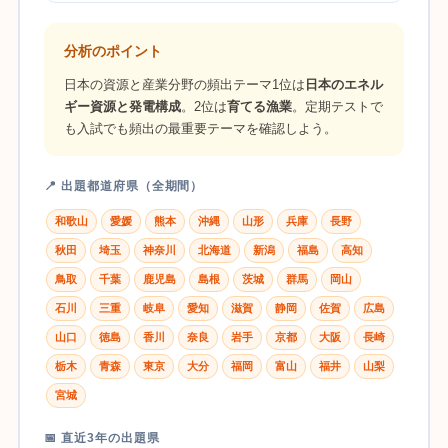
分析のポイント
日本の資源と産業分野の頻出テーマ1位は
日本のエネル
ギー資源と発電構成
。2位は
育てる漁業
。定期テストで
も入試でも頻出の最重要テーマを確認しよう。
📍 出題都道府県（全期間）
和歌山
愛媛
熊本
沖縄
山形
兵庫
長野
秋田
埼玉
神奈川
北海道
新潟
福島
高知
鳥取
千葉
鹿児島
島根
茨城
群馬
岡山
石川
三重
岐阜
愛知
滋賀
静岡
佐賀
広島
山口
徳島
香川
奈良
岩手
京都
大阪
長崎
栃木
青森
東京
大分
福岡
富山
福井
山梨
宮城
📅 直近3年の出題県