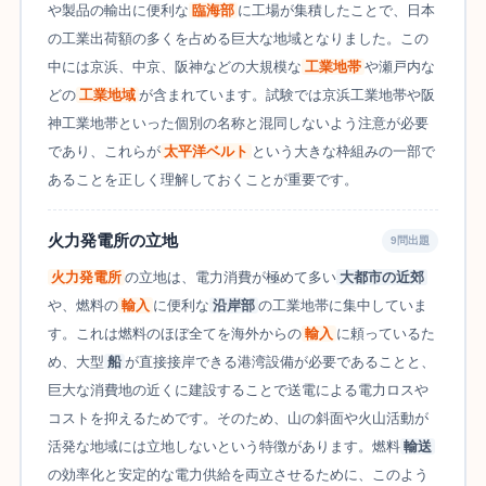
や製品の輸出に便利な
臨海部
に工場が集積したことで、日本
の工業出荷額の多くを占める巨大な地域となりました。この
中には京浜、中京、阪神などの大規模な
工業地帯
や瀬戸内な
どの
工業地域
が含まれています。試験では京浜工業地帯や阪
神工業地帯といった個別の名称と混同しないよう注意が必要
であり、これらが
太平洋ベルト
という大きな枠組みの一部で
あることを正しく理解しておくことが重要です。
火力発電所の立地
9問出題
火力発電所
の立地は、電力消費が極めて多い
大都市の近郊
や、燃料の
輸入
に便利な
沿岸部
の工業地帯に集中していま
す。これは燃料のほぼ全てを海外からの
輸入
に頼っているた
め、大型
船
が直接接岸できる港湾設備が必要であることと、
巨大な消費地の近くに建設することで送電による電力ロスや
コストを抑えるためです。そのため、山の斜面や火山活動が
活発な地域には立地しないという特徴があります。燃料
輸送
の効率化と安定的な電力供給を両立させるために、このよう