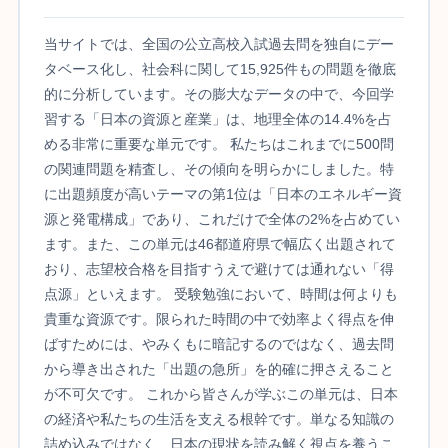
当サイトでは、全国の公立高校入試過去問を独自にデー
タベース化し、社会科に関して15,925件もの問題を徹底
的に分析しています。その膨大なデータの中で、今回学
習する「日本の資源と産業」は、地理全体の14.4%を占
める非常に重要な単元です。 私たちはこれまでに500問
の関連問題を精査し、その傾向を明らかにしました。特
に出題頻度が高いテーマの第1位は「日本のエネルギー資
源と発電構成」であり、これだけで全体の2%を占めてい
ます。また、この単元は46都道府県で幅広く出題されて
おり、志望校合格を目指すうえで避けては通れない「得
点源」といえます。 受験勉強において、時間は何よりも
貴重な資源です。限られた時間の中で効率よく得点を伸
ばすためには、やみくもに暗記するのではなく、過去問
から導き出された「出題の急所」を的確に押さえること
が不可欠です。 これから皆さんが学ぶこの単元は、日本
の経済や私たちの生活を支える根幹です。単なる知識の
詰め込みではなく、日本の現状を読み解く視点を養うこ