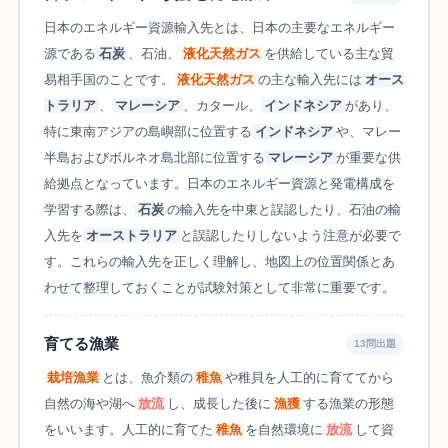
日本のエネルギー資源輸入先とは、日本の主要なエネルギー
源である
石炭
、石油、
液化天然ガス
を供給している主な貿
易相手国のことです。
液化天然ガス
の主な輸入先には
オース
トラリア
、
マレーシア
、カタール、
インドネシア
があり、
特に東南アジアの島嶼部に位置する
インドネシア
や、マレー
半島およびボルネオ島北部に位置する
マレーシア
が重要な供
給拠点となっています。日本のエネルギー資源と発電構成を
学習する際は、
石炭
の輸入先を中東と誤認したり、石油の輸
入先を
オーストラリア
と誤認したりしないよう注意が必要で
す。これらの輸入先を正しく理解し、地図上の位置関係とあ
わせて整理しておくことが試験対策として非常に重要です。
育てる漁業
13問出題
栽培漁業
とは、魚介類の
稚魚
や稚貝を人工的に育ててから
自然の海や湖へ
放流
し、成長した後に
漁獲
する漁業の形態
をいいます。人工的に育てた
稚魚
を自然環境に
放流
して資