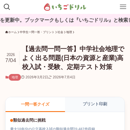
ブックマークもしくは『いちごドリル』と検索してね♪
ホーム
中学生一問一答・プリント
社会
地理
【過去問一問一答】中学社会地理で
2026
よく出る問題(日本の資源と産業)高
7/04
校入試・受験、定期テスト対策
2026年3月2日
2026年7月4日
地理
プリント印刷
一問一答クイズ
類似過去問に挑戦
最大
10
年分の
公立高校入試
の
類似過去問
70,487
件収録