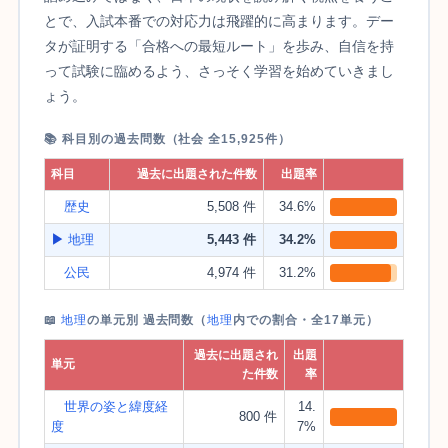
とで、入試本番での対応力は飛躍的に高まります。デー
タが証明する「合格への最短ルート」を歩み、自信を持
って試験に臨めるよう、さっそく学習を始めていきまし
ょう。
📚 科目別の過去問数（社会 全15,925件）
科目
過去に出題された件数
出題率
歴史
5,508 件
34.6%
▶
地理
5,443 件
34.2%
公民
4,974 件
31.2%
📖
地理
の単元別 過去問数（
地理
内での割合・全17単元）
過去に出題され
出題
単元
た件数
率
世界の姿と緯度経
14.
800 件
度
7%