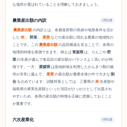
な場所が選ばれていることを理解しておきましょう。
農業産出額の内訳
5問出題
農業産出額
の内訳とは、各都道府県の気候や地形条件を活か
した
米
、
野菜
、
果実
などの産出額に現れる農業の地域性の
ことです。この
農業産出額
の品目構成を見ることで、各県の
地理的特徴を推測できます。例えば
青森県
は、りんごや
野
菜
の生産が盛んで各品目の産出額がバランスよく高いのが特
徴です。一方、
愛媛県
は急傾斜地を利用したかんきつ類の栽
培が非常に盛んで、
果実
の産出額が農業全体の中で大きな
割
合
を占めています。試験対策としては、三重県の
米
生産額や
福島県の果実生産額といった項目がひっかけとして出題され
やすいため、各県の産出額の特徴を正確に把握しておくこと
が重要です。
六次産業化
5問出題