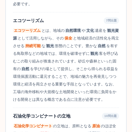
必要です。
エコツーリズム
7問出題
エコツーリズム
とは、地域の
自然環境
や
文化
遺産を
観光資
源
として活用しながら、その
保全
と地域経済の活性化を両立
させる
持続可能
な
観光
形態のことです。豊かな
自然
を有す
る鳥取県などの地域では、環境を破壊せずに
観光
客を呼び込
むこの取り組みが推進されています。砂丘や森林といった固
有の
自然
を学びの場として提供し、そこから得られる収益を
環境保護活動に還元することで、地域の魅力を再発見しつつ
環境と経済を両立させる重要な手段となっています。なお、
工場の海外移転や大規模な土地開発といった環境に負荷をか
ける開発とは異なる概念である点に注意が必要です。
石油化学コンビナートの立地
10問出題
石油化学コンビナート
の立地は、原料となる
原油
のほぼ全