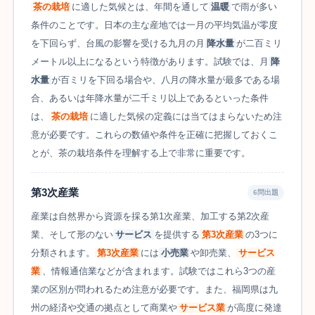
茶の栽培
に適した気候とは、年間を通して
温暖
で雨が多い
条件のことです。日本の主な産地では一月の平均気温が零度
を下回らず、台風の影響を受ける九月の月
降水量
が二百ミリ
メートル以上になるという特徴があります。試験では、月
降
水量
が百ミリを下回る場合や、八月の降水量が最多である場
合、あるいは年降水量が二千ミリ以上であるといった条件
は、
茶の栽培
に適した気候の定義には当てはまらないため注
意が必要です。これらの数値や条件を正確に把握しておくこ
とが、茶の栽培条件を理解する上で非常に重要です。
第3次産業
6問出題
産業は自然界から資源を採る第1次産業、加工する第2次産
業、そして形のない
サービス
を提供する
第3次産業
の3つに
分類されます。
第3次産業
には
小売業
や卸売業、
サービス
業
、情報通信業などが含まれます。試験ではこれら3つの産
業の区別が問われるため注意が必要です。また、福岡県は九
州の経済や交通の拠点として商業や
サービス業
が高度に発達