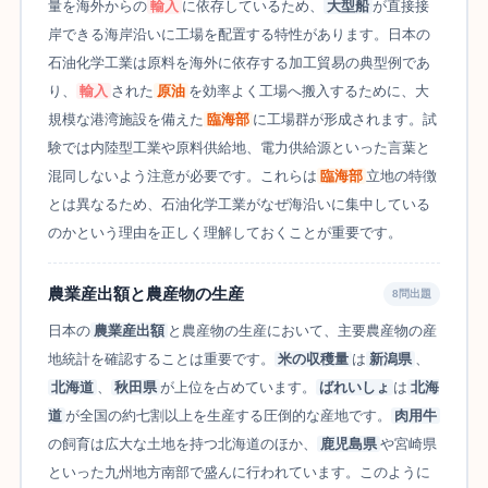
量を海外からの
輸入
に依存しているため、
大型船
が直接接
岸できる海岸沿いに工場を配置する特性があります。日本の
石油化学工業は原料を海外に依存する加工貿易の典型例であ
り、
輸入
された
原油
を効率よく工場へ搬入するために、大
規模な港湾施設を備えた
臨海部
に工場群が形成されます。試
験では内陸型工業や原料供給地、電力供給源といった言葉と
混同しないよう注意が必要です。これらは
臨海部
立地の特徴
とは異なるため、石油化学工業がなぜ海沿いに集中している
のかという理由を正しく理解しておくことが重要です。
農業産出額と農産物の生産
8問出題
日本の
農業産出額
と農産物の生産において、主要農産物の産
地統計を確認することは重要です。
米の収穫量
は
新潟県
、
北海道
、
秋田県
が上位を占めています。
ばれいしょ
は
北海
道
が全国の約七割以上を生産する圧倒的な産地です。
肉用牛
の飼育は広大な土地を持つ北海道のほか、
鹿児島県
や宮崎県
といった九州地方南部で盛んに行われています。このように