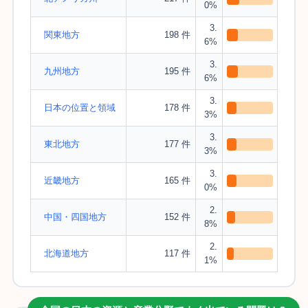
0%
3.
関東地方
198 件
6%
3.
九州地方
195 件
6%
3.
日本の位置と領域
178 件
3%
3.
東北地方
177 件
3%
3.
近畿地方
165 件
0%
2.
中国・四国地方
152 件
8%
2.
北海道地方
117 件
1%