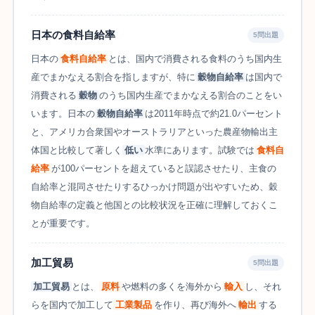
日本の食料自給率
5問出題
日本の
食料自給率
とは、国内で消費される食料のうち国内生
産でまかなえる割合を指しますが、特に
穀物自給率
は国内で
消費される
穀物
のうち国内生産でまかなえる割合のことをい
います。日本の
穀物自給率
は2011年時点で約21.0パーセント
と、アメリカ合衆国やオーストラリアといった農産物輸出主
体国と比較して著しく
低い
水準にあります。試験では
食料自
給率
が100パーセントを超えていると誤認させたり、主食の
自給率と混同させたりするひっかけ問題が出やすいため、穀
物自給率の定義と他国との比較状況を正確に理解しておくこ
とが重要です。
加工貿易
5問出題
加工貿易
とは、
原料
や燃料の多くを海外から
輸入
し、それ
らを国内で加工して
工業製品
を作り、再び海外へ
輸出
する