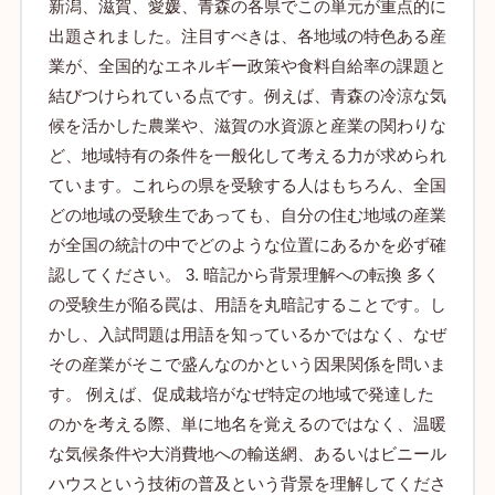
新潟、滋賀、愛媛、青森の各県でこの単元が重点的に
出題されました。注目すべきは、各地域の特色ある産
業が、全国的なエネルギー政策や食料自給率の課題と
結びつけられている点です。例えば、青森の冷涼な気
候を活かした農業や、滋賀の水資源と産業の関わりな
ど、地域特有の条件を一般化して考える力が求められ
ています。これらの県を受験する人はもちろん、全国
どの地域の受験生であっても、自分の住む地域の産業
が全国の統計の中でどのような位置にあるかを必ず確
認してください。 3. 暗記から背景理解への転換 多く
の受験生が陥る罠は、用語を丸暗記することです。し
かし、入試問題は用語を知っているかではなく、なぜ
その産業がそこで盛んなのかという因果関係を問いま
す。 例えば、促成栽培がなぜ特定の地域で発達した
のかを考える際、単に地名を覚えるのではなく、温暖
な気候条件や大消費地への輸送網、あるいはビニール
ハウスという技術の普及という背景を理解してくださ