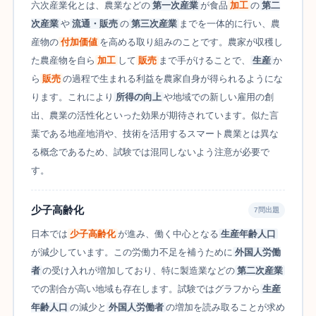
六次産業化とは、農業などの
第一次産業
が食品
加工
の
第二
次産業
や
流通・販売
の
第三次産業
までを一体的に行い、農
産物の
付加価値
を高める取り組みのことです。農家が収穫し
た農産物を自ら
加工
して
販売
まで手がけることで、
生産
か
ら
販売
の過程で生まれる利益を農家自身が得られるようにな
ります。これにより
所得の向上
や地域での新しい雇用の創
出、農業の活性化といった効果が期待されています。似た言
葉である地産地消や、技術を活用するスマート農業とは異な
る概念であるため、試験では混同しないよう注意が必要で
す。
少子高齢化
7問出題
日本では
少子高齢化
が進み、働く中心となる
生産年齢人口
が減少しています。この労働力不足を補うために
外国人労働
者
の受け入れが増加しており、特に製造業などの
第二次産業
での割合が高い地域も存在します。試験ではグラフから
生産
年齢人口
の減少と
外国人労働者
の増加を読み取ることが求め