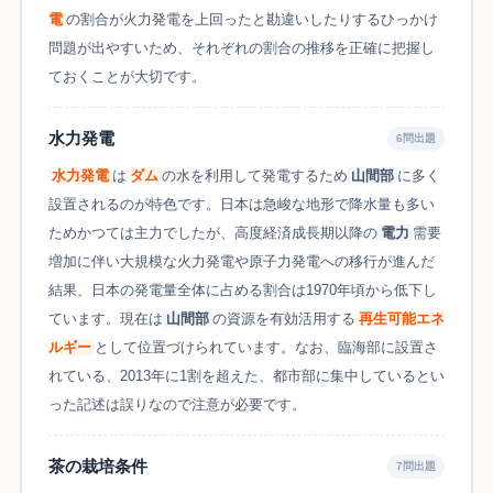
電
の割合が火力発電を上回ったと勘違いしたりするひっかけ
問題が出やすいため、それぞれの割合の推移を正確に把握し
ておくことが大切です。
水力発電
6問出題
水力発電
は
ダム
の水を利用して発電するため
山間部
に多く
設置されるのが特色です。日本は急峻な地形で降水量も多い
ためかつては主力でしたが、高度経済成長期以降の
電力
需要
増加に伴い大規模な火力発電や原子力発電への移行が進んだ
結果、日本の発電量全体に占める割合は1970年頃から低下し
ています。現在は
山間部
の資源を有効活用する
再生可能エネ
ルギー
として位置づけられています。なお、臨海部に設置さ
れている、2013年に1割を超えた、都市部に集中しているとい
った記述は誤りなので注意が必要です。
茶の栽培条件
7問出題