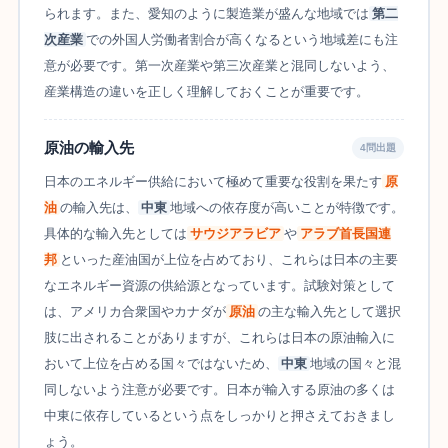
られます。また、愛知のように製造業が盛んな地域では
第二
次産業
での外国人労働者割合が高くなるという地域差にも注
意が必要です。第一次産業や第三次産業と混同しないよう、
産業構造の違いを正しく理解しておくことが重要です。
原油の輸入先
4問出題
日本のエネルギー供給において極めて重要な役割を果たす
原
油
の輸入先は、
中東
地域への依存度が高いことが特徴です。
具体的な輸入先としては
サウジアラビア
や
アラブ首長国連
邦
といった産油国が上位を占めており、これらは日本の主要
なエネルギー資源の供給源となっています。試験対策として
は、アメリカ合衆国やカナダが
原油
の主な輸入先として選択
肢に出されることがありますが、これらは日本の原油輸入に
おいて上位を占める国々ではないため、
中東
地域の国々と混
同しないよう注意が必要です。日本が輸入する原油の多くは
中東に依存しているという点をしっかりと押さえておきまし
ょう。