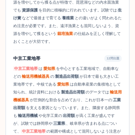
源を増やしてから獲る点が特徴で、琵琶湖などの内水面漁業
でも
資源保護
を目的に積極的に行われています。試験では
生
け簀
などで最後まで育てる
養殖業
との違いがよく問われるた
め注意が必要です。また、遠洋漁業とも混同しないよう、資
源を増やして獲るという
栽培漁業
の仕組みを正しく理解して
おくことが大切です。
中京工業地帯
12問出題
中京工業地帯
は
愛知県
を中心とする工業地域で、自動車な
どの
輸送用機械器具
の
製造品出荷額
が日本で最も大きい工
業地帯です。中核である
愛知県
は自動車産業の集積地として
知られ、統計資料における
製造品出荷額
のデータでは
輸送用
機械器具
が圧倒的な割合を占めており、これが日本一の
工業
出荷額
を支える要因となっています。また、隣接する静岡県
も
輸送用機械
や化学工業の
出荷額
が高く工業が盛んです
が、試験では静岡県や
三重県
、岐阜県が含まれる点につい
て、
中京工業地帯
の範囲や構成として混同しないよう注意が