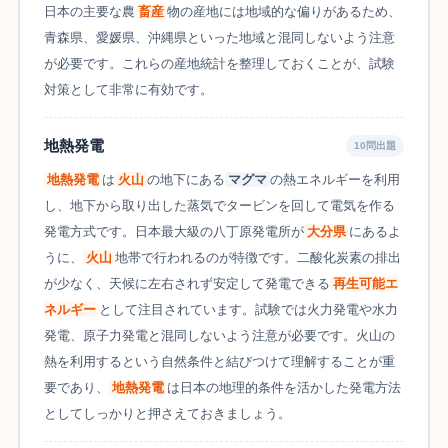
日本の主要な農
畜産
物の産地には地域的な偏りがあるため、
青森県、愛媛県、沖縄県といった地域と混同しないよう注意
が必要です。これらの産地統計を整理しておくことが、試験
対策として非常に有効です。
地熱発電
10問出題
地熱発電
は
火山
の地下にある
マグマ
の熱エネルギーを利用
し、地下から取り出した蒸気でタービンを回して電気を作る
発電方式です。日本最大級の八丁原発電所が
大分県
にあるよ
うに、
火山
地帯で行われるのが特徴です。二酸化炭素の排出
が少なく、天候に左右されず安定して発電できる
再生可能エ
ネルギー
として注目されています。試験では火力発電や水力
発電、原子力発電と混同しないよう注意が必要です。火山の
熱を利用するという自然条件と結びつけて理解することが重
要であり、
地熱発電
は日本の地理的条件を活かした発電方法
としてしっかりと押さえておきましょう。