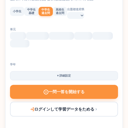
出題都道府県
中学生
中学生
高校生
小学生
基礎
過去問
過去問
単元
学年
▾
詳細設定
一問一答を開始する
ログインして学習データをためる