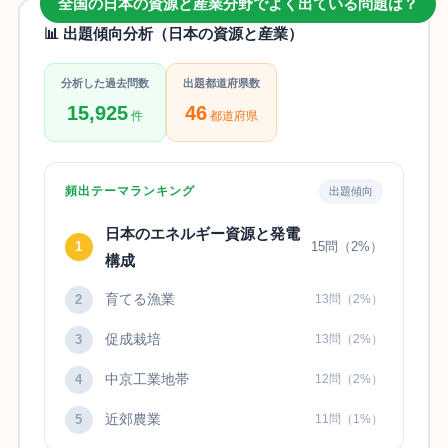
全国の日本の資源と産業分野でよく出ている問題は？
📊 出題傾向分析（日本の資源と産業）
分析した過去問数
出題都道府県数
15,925
46
件
都道府県
頻出テーマランキング
出題傾向
日本のエネルギー資源と発電
1
15問（2%）
構成
育てる漁業
2
13問（2%）
促成栽培
3
13問（2%）
中京工業地帯
4
12問（2%）
近郊農業
5
11問（1%）