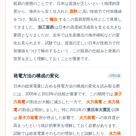
貿易の形態のことです。日本は資源が乏しいという地理的背
景から、海外から安く仕入れた
原料
に高い技術力で付加価値
をつけ、製品として
輸出
するこの貿易形態を柱として発展し
てきました。
加工貿易
は日本の高度経済成長を支える大きな
要因となりましたが、近年では生産拠点の海外移転などの変
化も見られます。試験では、資源の乏しい日本が技術力で付
加価値をつけて輸出するという、この貿易の仕組みと発展の
背景を正しく理解しておくことが重要です。
発電方法の構成の変化
4問出題
日本の総発電量に占める発電方法の構成の変化を読み取る際
には、2005年と2013年の比較が重要です。この期間では
原子
力発電
の割合が大幅に減少した一方で、
火力発電
と
水力発
電
の割合は増加しました。特に2011年の
東日本大震災
以降
は
原子力発電
所が停止した影響で、
火力発電
への依存度が
高まったという統計的事実を理解しておく必要があります。
試験では総発電量そのものが増加したと誤解したり、
水力発