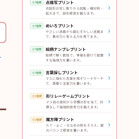
点描写プリント
小1程度
›
点図形の写し取りから回転・線対称・
拡大まで、図形感覚を鍛えます。
めいろプリント
小1程度
›
やさしい迷路から超むずかしい迷路ま
で、集中力と考える力を育てます。
絵柄ナンプレプリント
小1程度
›
絵柄で解く数独で、重複を避けて配置
ー
する論理力を養います。
言葉探しプリント
小1程度
›
マスに隠れた言葉を探すワードサーチ
で、語彙と注意力を養います。
形リレーゲームプリント
小2程度
›
マス目の規則から空欄の形を当て、計
算なしで論理的思考力を鍛えます。
魔方陣プリント
小2程度
›
たて・よこ・ななめの和をそろえ、数
のバランス感覚を養います。