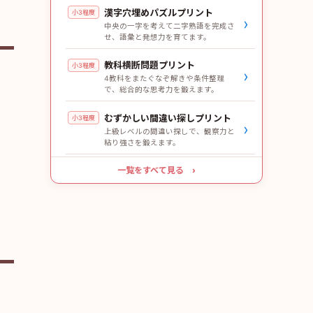
漢字穴埋めパズルプリント
小3程度
›
中央の一字を考えて二字熟語を完成さ
せ、語彙と発想力を育てます。
教科横断問題プリント
小3程度
›
4教科をまたぐなぞ解きや条件整理
で、総合的な思考力を鍛えます。
むずかしい間違い探しプリント
小3程度
›
上級レベルの間違い探しで、観察力と
粘り強さを鍛えます。
一覧をすべて見る ›