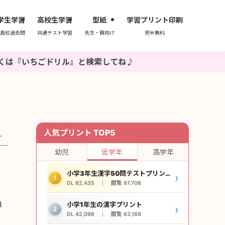
学生学習
高校生学習
型紙
学習プリント印刷
高校過去問
共通テスト学習
先生・親向け
完全無料
リル』と検索してね♪
人気プリント TOP5
–
幼児
低学年
高学年
小学3年生漢字50問テストプリント
›
1
DL 62,435 ｜ 閲覧 97,708
単
小学1年生の漢字プリント
›
2
DL 42,096 ｜ 閲覧 63,189