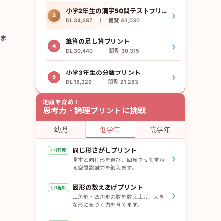
小学2年生の漢字50問テストプリント
›
3
DL 34,687 ｜ 閲覧 43,030
とま
筆算の足し算プリント
›
4
DL 30,440 ｜ 閲覧 30,315
小学3年生の分数プリント
›
5
DL 18,329 ｜ 閲覧 21,283
地頭を育め！
思考力・論理プリントに挑戦
幼児
低学年
高学年
同じ形さがしプリント
小1程度
›
見本と同じ形を選び、回転させて重ね
る空間認識力を鍛えます。
図形の数えあげプリント
小1程度
›
三角形・四角形の数を数え上げ、大き
な形に気づく力を育てます。