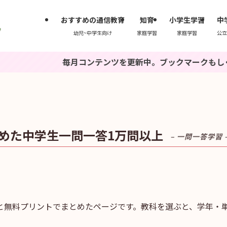
おすすめの通信教育
知育
小学生学習
中
幼児~中学生向け
家庭学習
家庭学習
公立
毎月コンテンツを更新中。ブックマークもしくは『いちごド
めた中学生一問一答1万問以上
– 一問一答学習 
と無料プリントでまとめたページです。教科を選ぶと、学年・