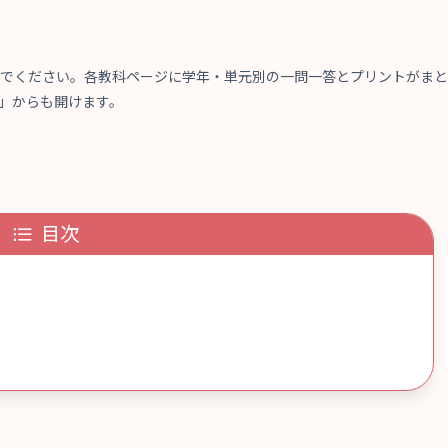
んでください。各教科ページに学年・単元別の一問一答とプリントがま
」からも開けます。
目次
め
め