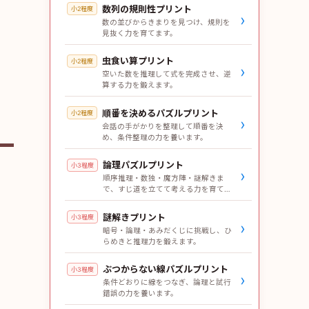
数列の規則性プリント
小2程度
›
数の並びからきまりを見つけ、規則を
見抜く力を育てます。
虫食い算プリント
小2程度
›
空いた数を推理して式を完成させ、逆
算する力を鍛えます。
順番を決めるパズルプリント
小2程度
›
会話の手がかりを整理して順番を決
め、条件整理の力を養います。
論理パズルプリント
小3程度
›
順序推理・数独・魔方陣・謎解きま
で、すじ道を立てて考える力を育てま
す。
謎解きプリント
小3程度
›
暗号・論理・あみだくじに挑戦し、ひ
らめきと推理力を鍛えます。
ぶつからない線パズルプリント
小3程度
›
条件どおりに線をつなぎ、論理と試行
錯誤の力を養います。