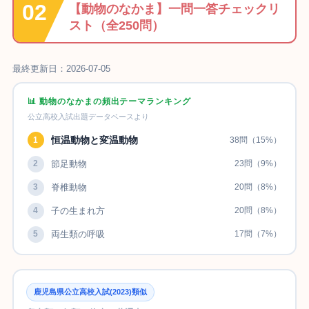
【動物のなかま】一問一答チェックリ
スト（全250問）
最終更新日：2026-07-05
📊 動物のなかまの頻出テーマランキング
公立高校入試出題データベースより
恒温動物と変温動物
1
38問（15%）
2
節足動物
23問（9%）
3
脊椎動物
20問（8%）
4
子の生まれ方
20問（8%）
5
両生類の呼吸
17問（7%）
鹿児島県公立高校入試(2023)類似