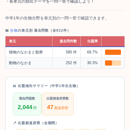
・各単元の頻出テーマを一問一答で確認しよう！
中学1年の生物分野を単元別の一問一答で確認できます。
📖
生物
の単元別 過去問数（全832件）
単元
過去問件数
出題率
植物のなかまと観察
580 件
69.7%
動物のなかま
252 件
30.3%
📊 出題傾向サマリー（中学1年生生物）
類似問題数
出題都道府県数
2,044
47
問
都道府県
📍 出題都道府県（全期間）