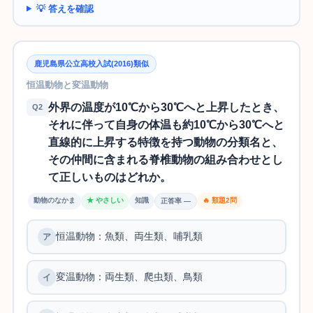
💡 答えを確認
鹿児島県公立高校入試(2016)類似
恒温動物と変温動物
外界の温度が10℃から30℃へと上昇したとき、
Q2
それに伴って自身の体温も約10℃から30℃へと
直線的に上昇する特徴を持つ動物の分類名と、
その仲間に含まれる脊椎動物の組み合わせとし
て正しいものはどれか。
動物のなかま
★ やさしい
知識
🔥 類題2問
正答率 —
恒温動物：魚類、両生類、哺乳類
変温動物：両生類、爬虫類、鳥類