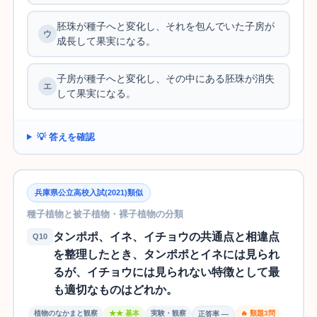
胚珠が種子へと変化し、それを包んでいた子房が
成長して果実になる。
子房が種子へと変化し、その中にある胚珠が消失
して果実になる。
💡 答えを確認
兵庫県公立高校入試(2021)類似
種子植物と被子植物・裸子植物の分類
タンポポ、イネ、イチョウの共通点と相違点
Q10
を整理したとき、タンポポとイネには見られ
るが、イチョウには見られない特徴として最
も適切なものはどれか。
植物のなかまと観察
★★ 基本
実験・観察
🔥 類題3問
正答率 —