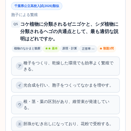
千葉県公立高校入試(2026)類似
胞子による繁殖
コケ植物に分類されるゼニゴケと、シダ植物に
Q5
分類されるヘゴの共通点として、最も適切な説
明はどれですか。
植物のなかまと観察
★★ 基本
原理・計算
🔥 類題3問
正答率 —
種子をつくり、乾燥した環境でも効率よく繁殖で
きる。
光合成を行い、胞子をつくってなかまを増やす。
根・茎・葉の区別があり、維管束が発達してい
る。
胚珠がむき出しになっており、花粉で受粉する。