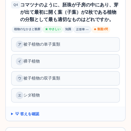
コマツナのように、胚珠が子房の中にあり、芽
Q4
が出て最初に開く葉（子葉）が2枚である植物
の分類として最も適切なものはどれですか。
植物のなかまと観察
★ やさしい
知識
🔥 類題3問
正答率 —
被子植物の単子葉類
裸子植物
被子植物の双子葉類
シダ植物
💡 答えを確認