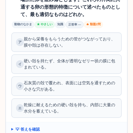
通する卵の形態的特徴について述べたものとし
て、最も適切なものはどれか。
動物のなかま
★ やさしい
知識
🔥 類題2問
正答率 —
親から栄養をもらうための管がつながっており、
膜や殻は存在しない。
硬い殻を持たず、全体が透明なゼリー状の膜に包
まれている。
石灰質の殻で覆われ、表面には空気を通すための
小さな穴がある。
乾燥に耐えるための硬い殻を持ち、内部に大量の
水分を蓄えている。
💡 答えを確認