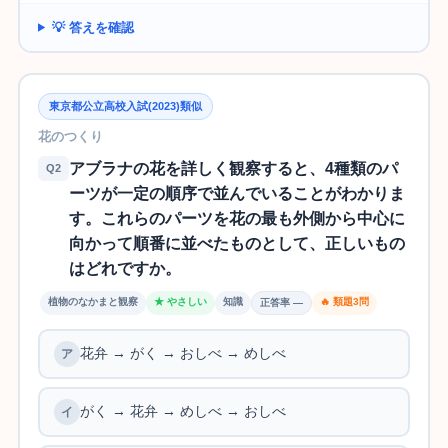
💡 答えを確認
東京都公立高校入試(2023)類似
花のつくり
アブラナの花を詳しく観察すると、4種類のパ
Q2
ーツが一定の順序で並んでいることがわかりま
す。これらのパーツを花の最も外側から中心に
向かって順番に並べたものとして、正しいもの
はどれですか。
植物のなかまと観察
★ やさしい
知識
🔥 類題3問
正答率 —
花弁 → がく → おしべ → めしべ
がく → 花弁 → めしべ → おしべ