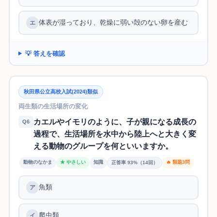
体表が湿っており、乾燥に弱い殻のない卵を産む
💡 答えを確認
秋田県公立高校入試(2024)類似
両生類の生活場所の変化
カエルやイモリのように、子が親になる成長の
Q6
過程で、生活場所を水中から陸上へと大きく変
える動物のグループを何といいますか。
動物のなかま
★ やさしい
知識
🔥 類題3問
正答率 93%（14回）
魚類
爬虫類