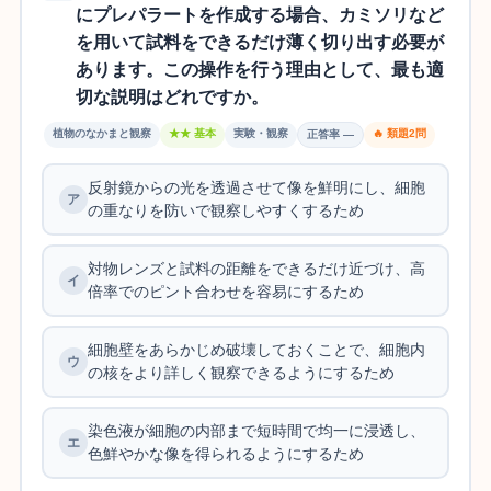
にプレパラートを作成する場合、カミソリなど
を用いて試料をできるだけ薄く切り出す必要が
あります。この操作を行う理由として、最も適
切な説明はどれですか。
植物のなかまと観察
★★ 基本
実験・観察
🔥 類題2問
正答率 —
反射鏡からの光を透過させて像を鮮明にし、細胞
の重なりを防いで観察しやすくするため
対物レンズと試料の距離をできるだけ近づけ、高
倍率でのピント合わせを容易にするため
細胞壁をあらかじめ破壊しておくことで、細胞内
の核をより詳しく観察できるようにするため
染色液が細胞の内部まで短時間で均一に浸透し、
色鮮やかな像を得られるようにするため