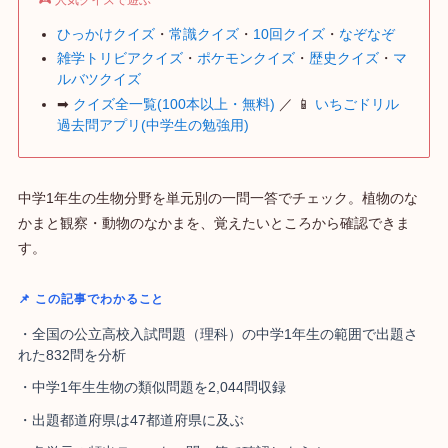
ひっかけクイズ
・
常識クイズ
・
10回クイズ
・
なぞなぞ
雑学トリビアクイズ
・
ポケモンクイズ
・
歴史クイズ
・
マ
ルバツクイズ
➡
クイズ全一覧(100本以上・無料)
／ 📱
いちごドリル
過去問アプリ(中学生の勉強用)
中学1年生の生物分野を単元別の一問一答でチェック。植物のな
かまと観察・動物のなかまを、覚えたいところから確認できま
す。
📌 この記事でわかること
・全国の公立高校入試問題（理科）の中学1年生の範囲で出題さ
れた832問を分析
・中学1年生生物の類似問題を2,044問収録
・出題都道府県は47都道府県に及ぶ