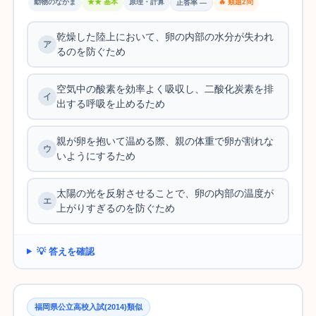
動物のなかま
★★ 基本
原理・計算
🔥 類題2問
正答率 —
乾燥した陸上において、卵の内部の水分が失われ
るのを防ぐため
空気中の酸素を効率よく吸収し、二酸化炭素を排
出する呼吸を止めるため
親が卵を抱いて温める際、親の体重で卵が割れな
いようにするため
太陽の光を反射させることで、卵の内部の温度が
上がりすぎるのを防ぐため
💡 答えを確認
福岡県公立高校入試(2014)類似