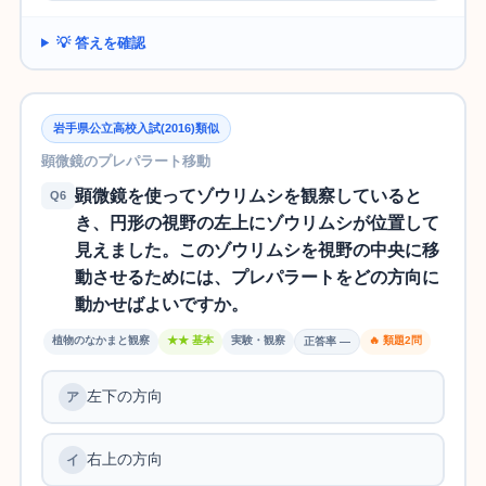
💡 答えを確認
岩手県公立高校入試(2016)類似
顕微鏡のプレパラート移動
顕微鏡を使ってゾウリムシを観察していると
Q6
き、円形の視野の左上にゾウリムシが位置して
見えました。このゾウリムシを視野の中央に移
動させるためには、プレパラートをどの方向に
動かせばよいですか。
植物のなかまと観察
★★ 基本
実験・観察
🔥 類題2問
正答率 —
左下の方向
右上の方向