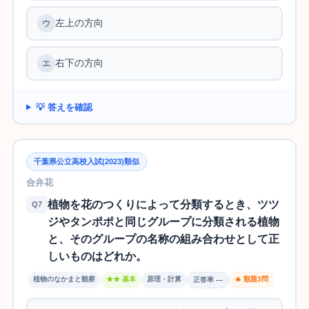
左上の方向
右下の方向
💡 答えを確認
千葉県公立高校入試(2023)類似
合弁花
植物を花のつくりによって分類するとき、ツツ
Q7
ジやタンポポと同じグループに分類される植物
と、そのグループの名称の組み合わせとして正
しいものはどれか。
植物のなかまと観察
★★ 基本
原理・計算
🔥 類題3問
正答率 —