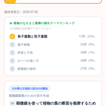
最終更新日：2026-07-05
📊 植物のなかまと観察の頻出テーマランキング
公立高校入試出題データベースより
単子葉類と双子葉類
1
71問（12%）
2
種子植物
52問（9%）
3
胚珠と子房
39問（7%）
4
ルーペの使い方
29問（5%）
5
顕微鏡の操作
27問（5%）
大分県公立高校入試(2019)類似
顕微鏡観察のための切片作成
顕微鏡を使って植物の葉の断面を観察するため
Q1