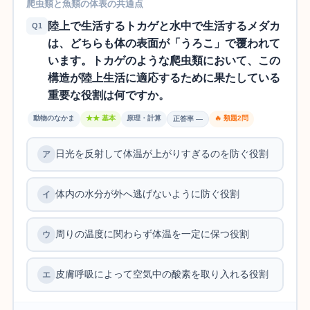
爬虫類と魚類の体表の共通点
陸上で生活するトカゲと水中で生活するメダカ
Q1
は、どちらも体の表面が「うろこ」で覆われて
います。トカゲのような爬虫類において、この
構造が陸上生活に適応するために果たしている
重要な役割は何ですか。
動物のなかま
★★ 基本
原理・計算
🔥 類題2問
正答率 —
日光を反射して体温が上がりすぎるのを防ぐ役割
体内の水分が外へ逃げないように防ぐ役割
周りの温度に関わらず体温を一定に保つ役割
皮膚呼吸によって空気中の酸素を取り入れる役割