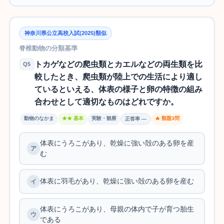
神奈川県公立高校入試(2025)類似
脊椎動物の分類基準
トカゲなどの爬虫類とカエルなどの両生類を比
Q5
較したとき、爬虫類が陸上での生活により適し
ているといえる、体表の様子と卵の特徴の組み
合わせとして適切なものはどれですか。
動物のなかま
★★ 基本
実験・観察
🔥 類題3問
正答率 —
体表にうろこがあり、乾燥に強い殻のある卵を産
む
体表に羽毛があり、乾燥に強い殻のある卵を産む
体表にうろこがあり、母親の体内で子が育つ胎生
である