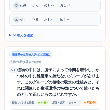
花弁 → がく → めしべ → おしべ
がく → 花弁 → おしべ → めしべ
💡 答えを確認
福井県公立高校入試(2020)類似
植物の吸水器官の相違
植物の中には、胞子によって仲間を増やし、か
Q3
つ体の中に維管束を持たないグループがありま
す。このグループの植物の吸水の仕組みと、そ
れに関連した生活環境の特徴について述べたも
のとして正しいものはどれですか。
植物のなかまと観察
★★ 基本
原理・計算
🔥 類題3問
正答率 —