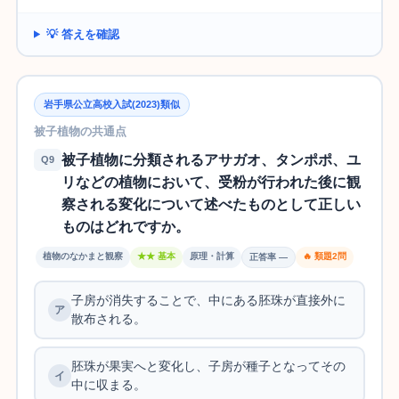
💡 答えを確認
岩手県公立高校入試(2023)類似
被子植物の共通点
被子植物に分類されるアサガオ、タンポポ、ユ
Q9
リなどの植物において、受粉が行われた後に観
察される変化について述べたものとして正しい
ものはどれですか。
植物のなかまと観察
★★ 基本
原理・計算
🔥 類題2問
正答率 —
子房が消失することで、中にある胚珠が直接外に
散布される。
胚珠が果実へと変化し、子房が種子となってその
中に収まる。