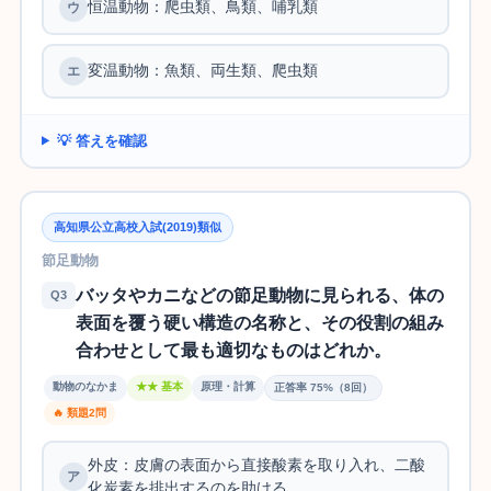
恒温動物：爬虫類、鳥類、哺乳類
変温動物：魚類、両生類、爬虫類
💡 答えを確認
高知県公立高校入試(2019)類似
節足動物
バッタやカニなどの節足動物に見られる、体の
Q3
表面を覆う硬い構造の名称と、その役割の組み
合わせとして最も適切なものはどれか。
動物のなかま
★★ 基本
原理・計算
正答率 75%（8回）
🔥 類題2問
外皮：皮膚の表面から直接酸素を取り入れ、二酸
化炭素を排出するのを助ける